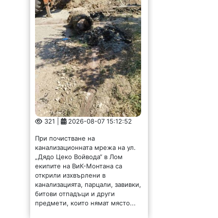
321 |
2026-08-07 15:12:52
При почистване на
канализационната мрежа на ул.
„Дядо Цеко Войвода“ в Лом
екипите на ВиК-Монтана са
открили изхвърлени в
канализацията, парцали, завивки,
битови отпадъци и други
предмети, които нямат място...