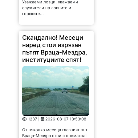
Уважаеми ловци, уважаеми
служители на ловните и
горските...
Скандално! Месеци
наред стои изрязан
пътят Враца-Мездра,
институциите спят!
1237 |
2026-08-07 13:53:08
От няколко месеца главният път
Враца-Мездра стои с премахнат