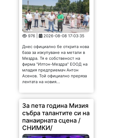
976 |
2026-08-08 17:03:35
Днес официално бе открита нова
база за изкупуване на метали в
Мездра. Тя е собственост на
фирма "Илтон-Мездра" ЕООД на
младия предприемач Антон
Асенов. Той официално преряза
лентата на новия...
За пета година Мизия
събра талантите си на
панаирната сцена /
СНИМКИ/