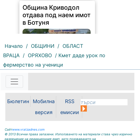
Община Криводол
отдава под наем имот
в Ботуня
Начало
/
ОБЩИНИ
/
ОБЛАСТ
ВРАЦА
/
ОРЯХОВО
/ Кмет даде урок по
фермерство на ученици
138 |
2026-08-07 11:30:54
ОБЩИНА КРИВОДОЛ ОБЛАСТ
ВРАЦА 3060 гр. Криводол, ул.
„Освобождение” № 13, тел.
09117/20-45, e-mail:
Бюлетин
Мобилна
RSS
krivodol@mbox.is-bg.net ОБЯВА
На основание чл. 8, ал. 4,
версия
емисии
чл. 14, ал. 7 от ЗОС; чл. 92, ал. 1...
Сайт
www.vratzadnes.com
© 2013 Всички права запазени. Използването на материали става чрез изрично
разрешение на редакционния екип, като позоваването на