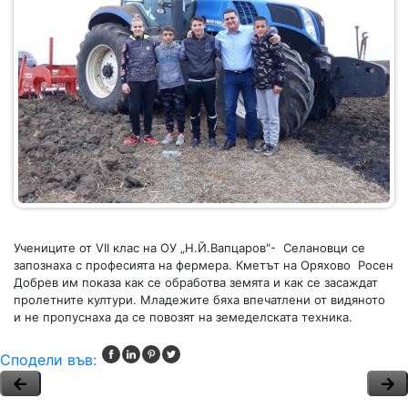
Учениците от VII клас на ОУ „Н.Й.Вапцаров"- Селановци се
запознаха с професията на фермера. Кметът на Оряхово Росен
Добрев им показа как се обработва земята и как се засаждат
пролетните култури. Младежите бяха впечатлени от видяното
и не пропуснаха да се повозят на земеделската техника.
Сподели във: