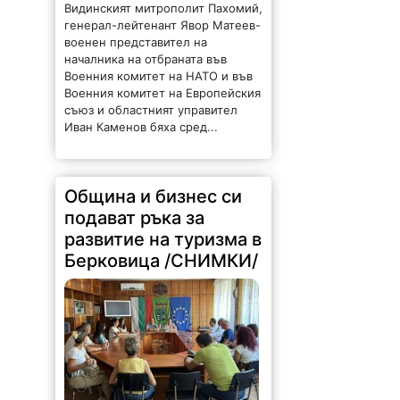
Видинският митрополит Пахомий,
генерал-лейтенант Явор Матеев-
военен представител на
началника на отбраната във
Военния комитет на НАТО и във
Военния комитет на Европейския
съюз и областният управител
Иван Каменов бяха сред...
Община и бизнес си
подават ръка за
развитие на туризма в
Берковица /СНИМКИ/