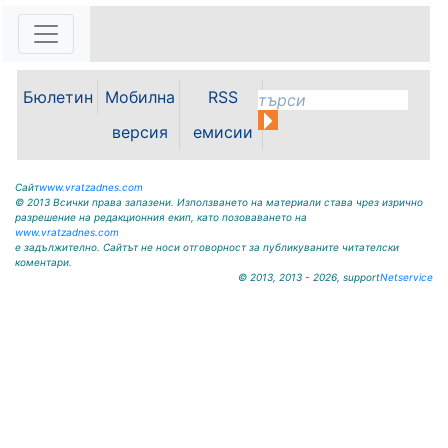
За девета поредна година във
Вършец се проведе конкурсът
„Награда Лъчезар Станчев за
сонет – песен 2026“, а
Бюлетин
Мобилна
RSS
награждаването се състоя пред
НЧ „Христо Ботев 1900“ и бе част
версия
емисии
от...
Сайт
www.vratzadnes.com
© 2013 Всички права запазени. Използването на материали става чрез изрично
разрешение на редакционния екип, като позоваването на
www.vratzadnes.com
е задължително. Сайтът не носи отговорност за публикуваните читателски
коментари.
© 2013, 2013 - 2026, support
Netservice