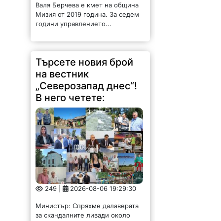
Валя Берчева е кмет на община
Мизия от 2019 година. За седем
години управлението...
Търсете новия брой
на вестник
„Северозапад днес“!
В него четете:
249 |
2026-08-06 19:29:30
Министър: Спряхме далаверата
за скандалните ливади около