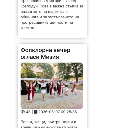
Прогресивна България в град
Козлодуй. Това е важна стъпка за
развитието на партията в
общината и за застъпването на
прогресивните ценности на
местно...
Фолклорна вечер
огласи Мизия
48 |
2026-08-07 09:25:36
Песни, танци, пъстри носии и
традиционни вкусове събраха