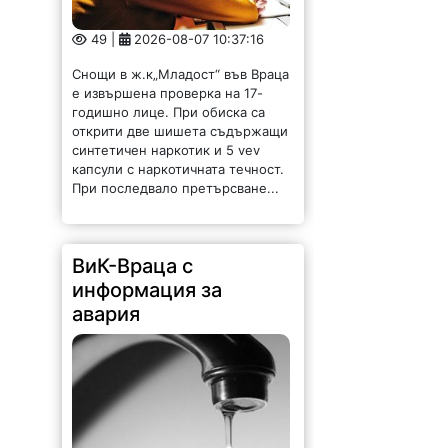
49 |
2026-08-07 10:37:16
Снощи в ж.к„Младост“ във Враца
е извършена проверка на 17-
годишно лице. При обиска са
открити две шишета съдържащи
синтетичен наркотик и 5 vev
капсули с наркотичната течност.
При последвало претърсване...
ВиК-Враца с
информация за
авария