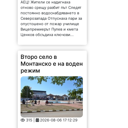
АЕЦ! Жители се надигнаха
отново срещу разбит път Следят
постоянно водоснабдяването в
Северозапада Отпуснаха пари за
опустошено от пожар училище
Вицепремиерът Пулев и кмета
Ценков обсъдиха ключови...
Второ село в
Монтанско е на воден
режим
315 |
2026-08-06 17:12:29