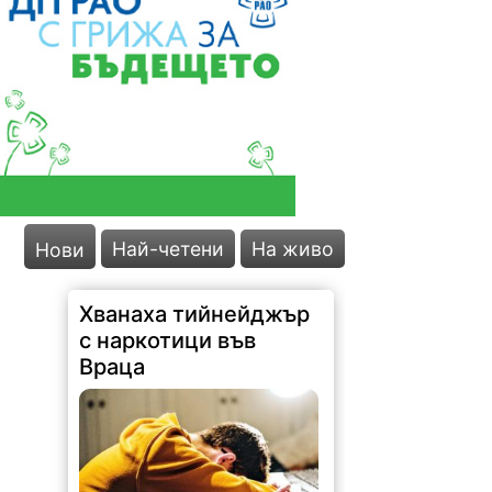
Най-четени
На живо
Нови
Хванаха тийнейджър
с наркотици във
Враца