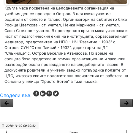
Кръгла маса посветена на целодневната организация на
учебния ден се проведе в Остров. В нея взеха участие
родители от селото и Галово. Организатори на събитието бяха
Росица Цветкова - ст. учител, Ненка Маринска - ст. учител,
Сашо Стоянов - учител. В проведената кръгла маса участваха и
част от педагогическия екип на институцията, образователният
медиатор, представител на НПО - НЧ "Развитие - 1903" с.
Остров, СУН "Отец Паисий - 1932", директорът на ДГ
"Слънчице" с. Остров Веселина Атанасова. По време на
срещата бяха представени всички организационни и законови
разпоредби около провеждането на следобедните часове. В
дискусията родители и учители заедно потвърдиха ползите от
ЦДО, изказаха своите положителни впечатления от работата на
Основно училище "Христо Ботев" в тази насока.
Сподели във:
2018-11-30 09:30:42