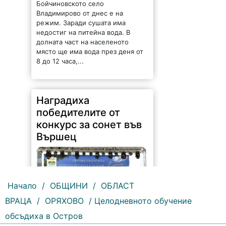
Бойчиновското село
Владимирово от днес е на
режим. Заради сушата има
недостиг на питейна вода. В
долната част на населеното
място ще има вода през деня от
8 до 12 часа,...
Наградиха
победителите от
конкурс за сонет във
Вършец
Начало
/
ОБЩИНИ
/
ОБЛАСТ
ВРАЦА
/
ОРЯХОВО
/ Целодневното обучение
обсъдиха в Остров
164 |
2026-08-06 15:40:39