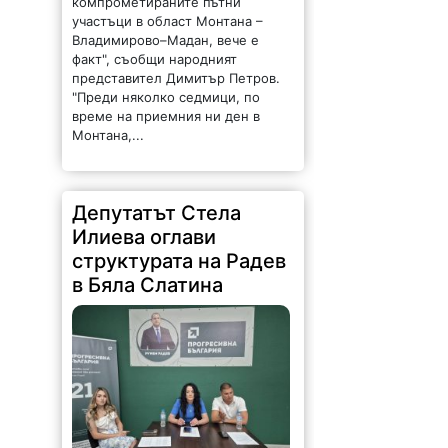
компрометираните пътни
участъци в област Монтана –
Владимирово–Мадан, вече е
факт", съобщи народният
представител Димитър Петров.
"Преди няколко седмици, по
време на приемния ни ден в
Монтана,...
Депутатът Стела
Илиева оглави
структурата на Радев
в Бяла Слатина