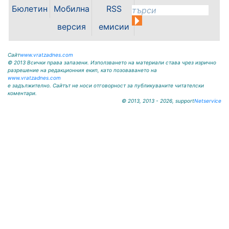
ВРАЦА 3060 гр. Криводол,
Бюлетин
Мобилна
RSS
ул.”Освобождение”№ 13, тел.
09117 / 20-45, e-mail:
версия
емисии
krivodol@dir.bg ОБЯВА На
основание чл. 8, ал. 4, чл. 14, ал.
7 от ЗОС; чл. 92, ал. 1...
Сайт
www.vratzadnes.com
© 2013 Всички права запазени. Използването на материали става чрез изрично
разрешение на редакционния екип, като позоваването на
www.vratzadnes.com
е задължително. Сайтът не носи отговорност за публикуваните читателски
коментари.
© 2013, 2013 - 2026, support
Netservice