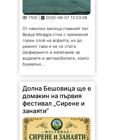
1100 |
2026-08-07 13:53:08
От няколко месеца главният път
Враца-Мездра стои с премахнат
горен слой на асфалта, но до
ремонт така и не се стига.
Шофирането е изпитание за
водачите и автомобилите, които
буквално...
Долна Бешовица ще е
домакин на първия
фестивал „Сирене и
занаяти“