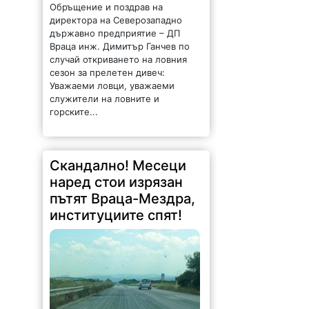
Обръщение и поздрав на
директора на Северозападно
държавно предприятие – ДП
Враца инж. Димитър Ганчев по
случай откриването на ловния
сезон за прелетен дивеч:
Уважаеми ловци, уважаеми
служители на ловните и
горските...
Скандално! Месеци
наред стои изрязан
пътят Враца-Мездра,
институциите спят!