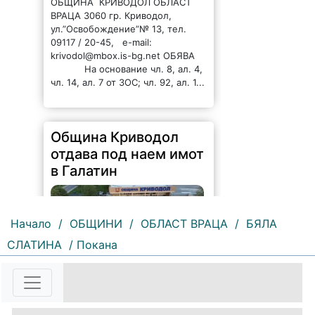
ОБЩИНА КРИВОДОЛ ОБЛАСТ
ВРАЦА 3060 гр. Криводол,
ул.”Освобождение”№ 13, тел.
09117 / 20-45, e-mail:
krivodol@mbox.is-bg.net ОБЯВА
На основание чл. 8, ал. 4,
чл. 14, ал. 7 от ЗОС; чл. 92, ал. 1...
Община Криводол
отдава под наем имот
в Галатин
Начало
/
ОБЩИНИ
/
ОБЛАСТ ВРАЦА
/
БЯЛА
СЛАТИНА
/ Покана
108 |
2026-08-07 11:27:20
ОБЩИНА КРИВОДОЛ ОБЛАСТ