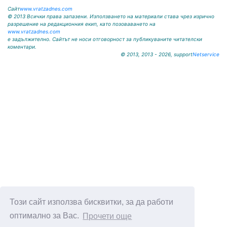
Сайт
www.vratzadnes.com
© 2013 Всички права запазени. Използването на материали става чрез изрично
разрешение на редакционния екип, като позоваването на
www.vratzadnes.com
е задължително. Сайтът не носи отговорност за публикуваните читателски
коментари.
© 2013, 2013 - 2026, support
Netservice
Този сайт използва бисквитки, за да работи
оптимално за Вас.
Прочети още