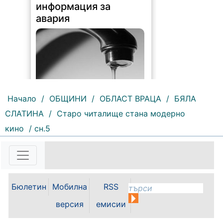
информация за
авария
Начало
/
ОБЩИНИ
/
ОБЛАСТ ВРАЦА
/
БЯЛА
СЛАТИНА
/
Старо читалище стана модерно
207 |
2026-08-07 10:31:48
кино
/ сн.5
"Водоснабдяване и канализация“
ООД – Враца уведомява своите
потребители, че поради
възникнала аварийна ситуация е
спряно водоподаването в
ул."Никола Вапцаров" днес
Бюлетин
Мобилна
RSS
07.08.2026г. до отстраняване на
аварията. Тел.: 092 66 11 19 Тел.:
версия
емисии
0889 316...