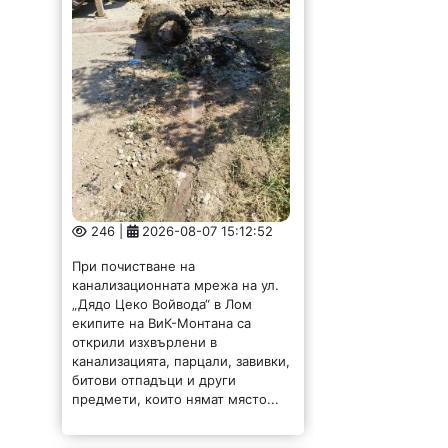
246 |
2026-08-07 15:12:52
При почистване на
канализационната мрежа на ул.
„Дядо Цеко Войвода“ в Лом
екипите на ВиК-Монтана са
открили изхвърлени в
канализацията, парцали, завивки,
битови отпадъци и други
предмети, които нямат място...