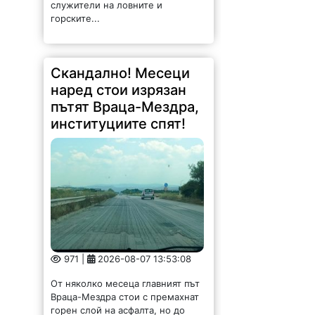
служители на ловните и
горските...
Скандално! Месеци
наред стои изрязан
пътят Враца-Мездра,
институциите спят!
971 |
2026-08-07 13:53:08
От няколко месеца главният път
Враца-Мездра стои с премахнат
горен слой на асфалта, но до