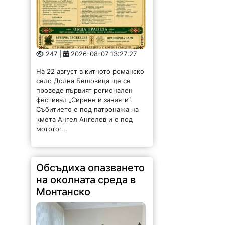
247 |
2026-08-07 13:27:27
На 22 август в китното романско
село Долна Бешовица ще се
проведе първият регионален
фестивал „Сирене и занаяти“.
Събитието е под патронажа на
кмета Ангел Ангелов и е под
мотото:...
Обсъдиха опазването
на околната среда в
Монтанско