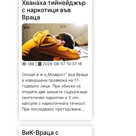
Хванаха тийнейджър
с наркотици във
Враца
188 |
2026-08-07 10:37:16
Снощи в ж.к„Младост“ във Враца
е извършена проверка на 17-
годишно лице. При обиска са
открити две шишета съдържащи
синтетичен наркотик и 5 vev
капсули с наркотичната течност.
При последвало претърсване...
ВиК-Враца с