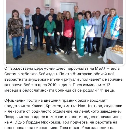
С тържествена церемония днес персоналът на МБАЛ – Бяла
Слатина отбеляза Бабинден. По стр български обичай най-
възрастната акушерка изпълни ритуали „поливане” с наричане
за повече бебета през 2019 година. През изминалите 12
месеца в белослатинската болница са се родили 141 деца.
Официални гости на днешния празник бяха народният
представител Красен Кръстев, кметът Иво Цветков, акушерки
и лекарите от родилното отделение на лечебното заведение.
Поздравителен адрес към своите колеги поднесе началникът
на АГО д-р Йордан Икономов. Той подчерта, че работата на
персонала е на високо ниво. Това е факт благодарение на