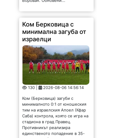
Ком Берковица с
минимална загуба от
израелци
130 |
2026-08-06 14:56:14
Ком (Берковица) загуби с
минималното 0:1 от юношеския
тим на израелския Апоел (Кфар
Саба) контрола, която се игра на
стадиона в град Правец.
Противникът реализира
единственото попадение в 35-
ата минута. Старши треньорът...