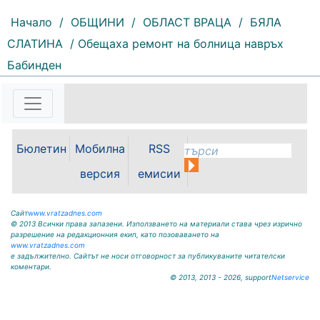
Начало
/
ОБЩИНИ
/
ОБЛАСТ ВРАЦА
/
БЯЛА
СЛАТИНА
/ Обещаха ремонт на болница навръх
161 |
2026-08-06 09:55:43
Бабинден
С футболна среща между
юношеските отбори на "Мизия" /
Кнежа/ и "Ботев" /Враца/ ще
бъде открит градския стадион в
Кнежа. Спортното съоръжение
носи името на легендарния
Бюлетин
Мобилна
RSS
вратар от близкото минало
версия
емисии
Илия...
Сайт
www.vratzadnes.com
© 2013 Всички права запазени. Използването на материали става чрез изрично
разрешение на редакционния екип, като позоваването на
www.vratzadnes.com
е задължително. Сайтът не носи отговорност за публикуваните читателски
коментари.
© 2013, 2013 - 2026, support
Netservice