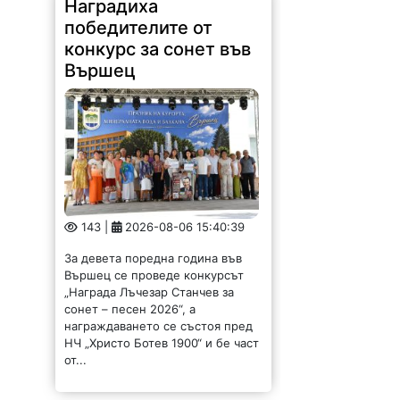
победителите от
конкурс за сонет във
Вършец
143 |
2026-08-06 15:40:39
За девета поредна година във
Вършец се проведе конкурсът
„Награда Лъчезар Станчев за
сонет – песен 2026“, а
награждаването се състоя пред
НЧ „Христо Ботев 1900“ и бе част
от...