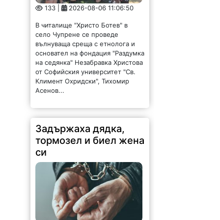
133 |
2026-08-06 11:06:50
В читалище "Христо Ботев" в
село Чупрене се проведе
вълнуваща среща с етнолога и
основател на фондация "Раздумка
на седянка" Незабравка Христова
от Софийския университет "Св.
Климент Охридски", Тихомир
Асенов...
Задържаха дядка,
тормозел и биел жена
си