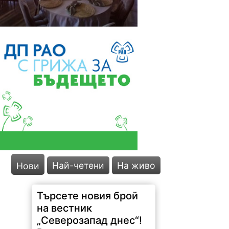
Най-четени
На живо
Нови
Търсете новия брой
на вестник
„Северозапад днес“!
В него четете: