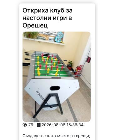
Откриха клуб за
настолни игри в
Орешец
76 |
2026-08-06 15:36:34
Създаден е като място за срещи,
приятелства, забавление и