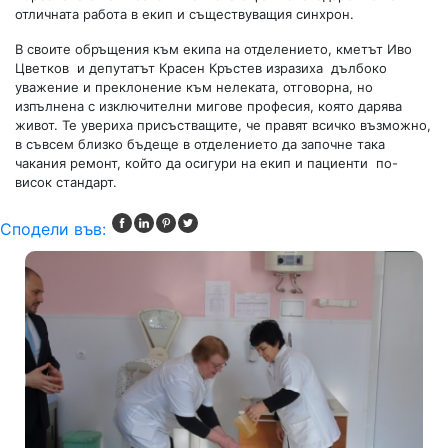
отличната работа в екип и съществуващия синхрон.
В своите обръщения към екипа на отделението, кметът Иво
Цветков и депутатът Красен Кръстев изразиха дълбоко
уважение и преклонение към нелеката, отговорна, но
изпълнена с изключителни мигове професия, която дарява
живот. Те увериха присъстващите, че правят всичко възможно,
в съвсем близко бъдеще в отделението да започне така
чакания ремонт, който да осигури на екип и пациенти по-
висок стандарт.
Сподели във: