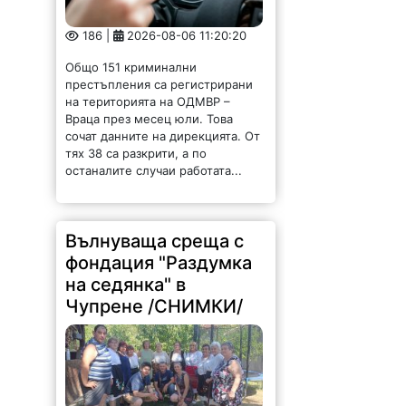
186 |
2026-08-06 11:20:20
Общо 151 криминални
престъпления са регистрирани
на територията на ОДМВР –
Враца през месец юли. Това
сочат данните на дирекцията. От
тях 38 са разкрити, а по
останалите случаи работата...
Вълнуваща среща с
фондация "Раздумка
на седянка" в
Чупрене /СНИМКИ/