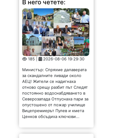
185 |
2026-08-06 19:29:30
Министър: Спряхме далаверата
за скандалните ливади около
АЕЦ! Жители се надигнаха
отново срещу разбит път Следят
постоянно водоснабдяването в
Северозапада Отпуснаха пари за
опустошено от пожар училище
Вицепремиерът Пулев и кмета
Ценков обсъдиха ключови...
Второ село в