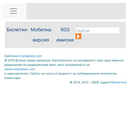
159 |
2026-08-07 11:30:54
ОБЩИНА КРИВОДОЛ ОБЛАСТ
ВРАЦА 3060 гр. Криводол, ул.
„Освобождение” № 13, тел.
09117/20-45, e-mail:
Бюлетин
Мобилна
RSS
krivodol@mbox.is-bg.net ОБЯВА
На основание чл. 8, ал. 4,
версия
емисии
чл. 14, ал. 7 от ЗОС; чл. 92, ал. 1...
Сайт
www.vratzadnes.com
© 2013 Всички права запазени. Използването на материали става чрез изрично
разрешение на редакционния екип, като позоваването на
www.vratzadnes.com
е задължително. Сайтът не носи отговорност за публикуваните читателски
коментари.
© 2013, 2013 - 2026, support
Netservice