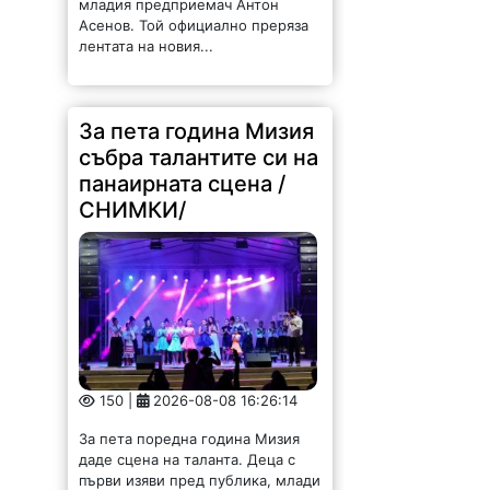
младия предприемач Антон
Асенов. Той официално преряза
лентата на новия...
За пета година Мизия
събра талантите си на
панаирната сцена /
СНИМКИ/
150 |
2026-08-08 16:26:14
За пета поредна година Мизия
даде сцена на таланта. Деца с
първи изяви пред публика, млади