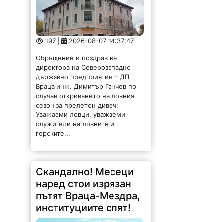
197 |
2026-08-07 14:37:47
Обръщение и поздрав на
директора на Северозападно
държавно предприятие – ДП
Враца инж. Димитър Ганчев по
случай откриването на ловния
сезон за прелетен дивеч:
Уважаеми ловци, уважаеми
служители на ловните и
горските...
Скандално! Месеци
наред стои изрязан
пътят Враца-Мездра,
институциите спят!