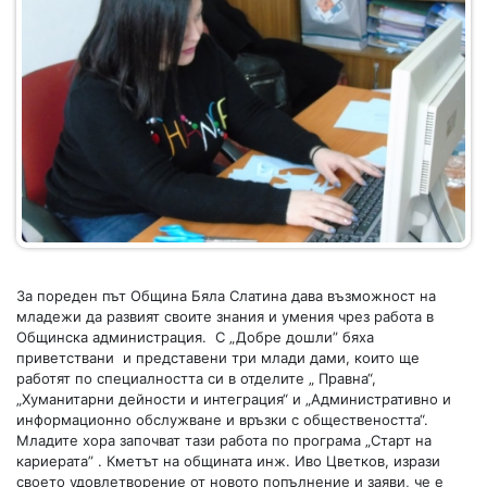
За пореден път Община Бяла Слатина дава възможност на
младежи да развият своите знания и умения чрез работа в
Общинска администрация. С „Добре дошли” бяха
приветствани и представени три млади дами, които ще
работят по специалността си в отделите „ Правна“,
„Хуманитарни дейности и интеграция“ и „Административно и
информационно обслужване и връзки с обществеността“.
Младите хора започват тази работа по програма „Старт на
кариерата” . Кметът на общината инж. Иво Цветков, изрази
своето удовлетворение от новото попълнение и заяви, че е