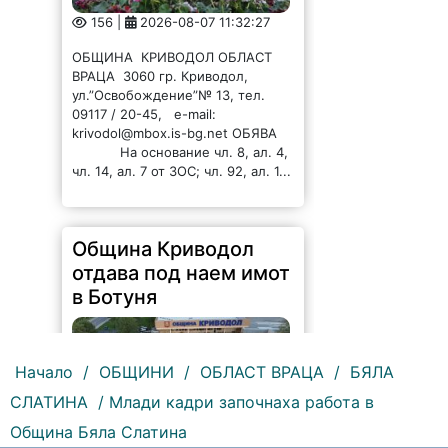
156 |
2026-08-07 11:32:27
ОБЩИНА КРИВОДОЛ ОБЛАСТ
ВРАЦА 3060 гр. Криводол,
ул.”Освобождение”№ 13, тел.
09117 / 20-45, e-mail:
krivodol@mbox.is-bg.net ОБЯВА
На основание чл. 8, ал. 4,
чл. 14, ал. 7 от ЗОС; чл. 92, ал. 1...
Община Криводол
отдава под наем имот
в Ботуня
Начало
/
ОБЩИНИ
/
ОБЛАСТ ВРАЦА
/
БЯЛА
СЛАТИНА
/ Млади кадри започнаха работа в
Община Бяла Слатина