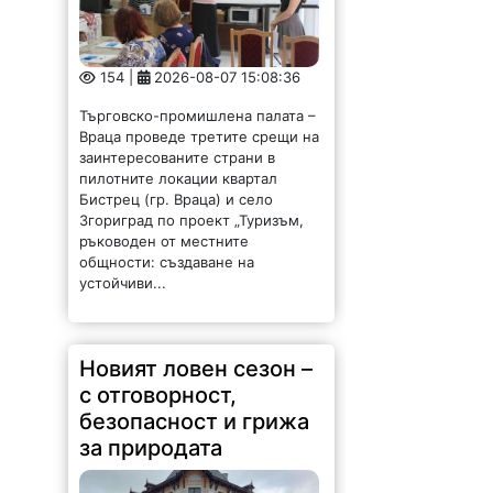
154 |
2026-08-07 15:08:36
Търговско-промишлена палата –
Враца проведе третите срещи на
заинтересованите страни в
пилотните локации квартал
Бистрец (гр. Враца) и село
Згориград по проект „Туризъм,
ръководен от местните
общности: създаване на
устойчиви...
Новият ловен сезон –
с отговорност,
безопасност и грижа
за природата