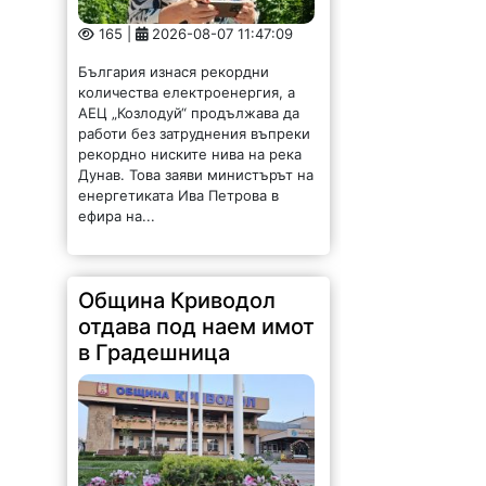
165 |
2026-08-07 11:47:09
България изнася рекордни
количества електроенергия, а
АЕЦ „Козлодуй“ продължава да
работи без затруднения въпреки
рекордно ниските нива на река
Дунав. Това заяви министърът на
енергетиката Ива Петрова в
ефира на...
Община Криводол
отдава под наем имот
в Градешница