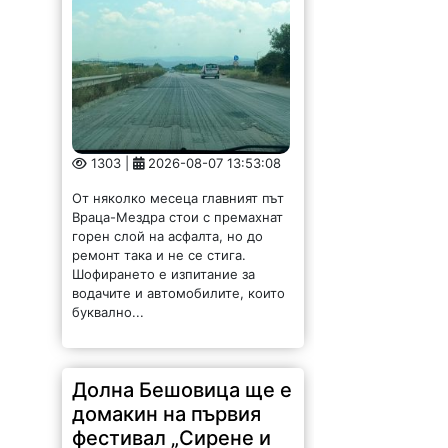
1303 |
2026-08-07 13:53:08
От няколко месеца главният път
Враца-Мездра стои с премахнат
горен слой на асфалта, но до
ремонт така и не се стига.
Шофирането е изпитание за
водачите и автомобилите, които
буквално...
Долна Бешовица ще е
домакин на първия
фестивал „Сирене и