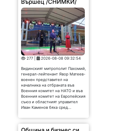
Вършец /СНИМКИ/
277 |
2026-08-08 09:32:54
Видинският митрополит Пахомий,
генерал-лейтенант Явор Матеев-
военен представител на
началника на отбраната във
Военния комитет на НАТО и във
Военния комитет на Европейския
съюз и областният управител
Иван Каменов бяха сред...
Община и бизнес си