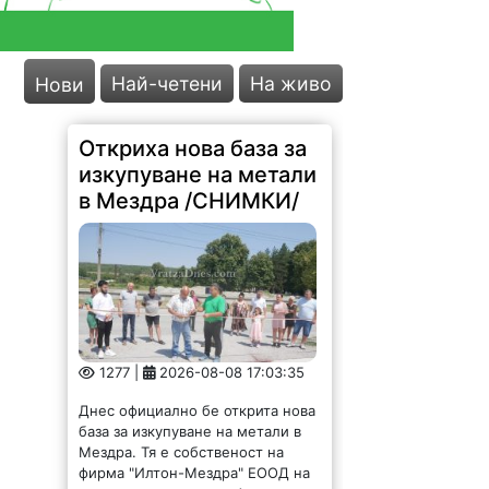
Най-четени
На живо
Нови
Откриха нова база за
изкупуване на метали
в Мездра /СНИМКИ/
1277 |
2026-08-08 17:03:35
Днес официално бе открита нова
база за изкупуване на метали в
Мездра. Тя е собственост на
фирма "Илтон-Мездра" ЕООД на