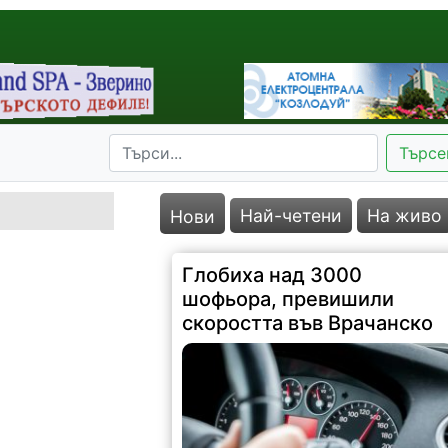
Търсе
Най-четени
На живо
Нови
Глобиха над 3000
шофьора, превишили
скоростта във Врачанско