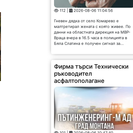
112 |
2026-08-06 11:04:56
Гневен дядка от село Комарево е
малтретирал жената с която живее. По
данни на областната дирекция на МВР-
Враца вчера в 16.5 часа в полицията в
Бяла Слатина е получен сигнал за...
Фирма търси Технически
ръководител
асфалтополагане
101 |
2026-08-06 10:47:40