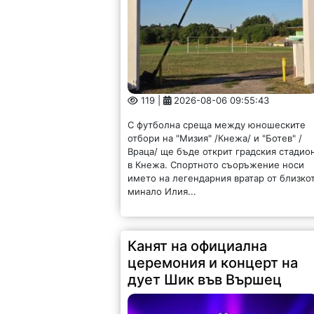
119 |
2026-08-06 09:55:43
С футболна среща между юношеските
отбори на "Мизия" /Кнежа/ и "Ботев" /
Враца/ ще бъде открит градския стадио
в Кнежа. Спортното съоръжение носи
името на легендарния вратар от близко
минало Илия...
Канят на официална
церемония и концерт на
дует Шик във Вършец