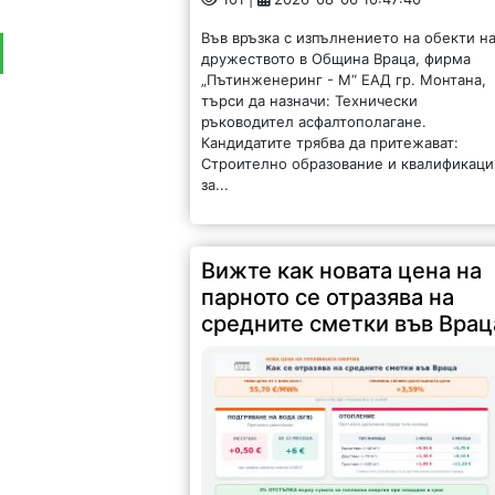
Във връзка с изпълнението на обекти н
дружеството в Община Враца, фирма
„Пътинженеринг - М“ ЕАД гр. Монтана,
търси да назначи: Технически
ръководител асфалтополагане.
Кандидатите трябва да притежават:
Строително образование и квалификаци
за...
Вижте как новата цена на
парното се отразява на
средните сметки във Врац