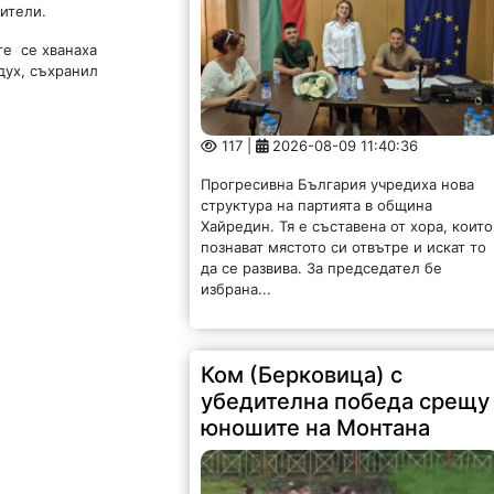
ители.
те се хванаха
дух, съхранил
117 |
2026-08-09 11:40:36
Прогресивна България учредиха нова
структура на партията в община
Хайредин. Тя е съставена от хора, които
познават мястото си отвътре и искат то
да се развива. За председател бе
избрана...
Ком (Берковица) с
убедителна победа срещу
юношите на Монтана