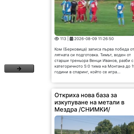
113 |
2026-08-09 11:26:50
Ком (Берковица) записа първа победа о
лятната си подготовка. Тимът, воден от
старши треньора Венци Иванов, разби с
категоричното 5:0 тима на Монтана до 1
години в спаринг, който се игра...
Откриха нова база за
изкупуване на метали в
Мездра /СНИМКИ/