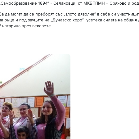
„Самообразование 1894” - Селановци, от МКБППМН – Оряхово и род
За да могат да се преборят със „злото дяволче” в себе си участници
за ръце и под звуците на „Дунавско хоро” усетеха силата на общия 
българина през вековете.