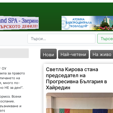
Търсе
Най-четени
На живо
Нови
т ОУ
Светла Кирова стана
вила за правото
председател на
бличането на
Прогресивна България в
я, много по-
Хайредин
о НЕ за ден!”.
ормоз. Всеки
послание.
възникване и
 НЧ