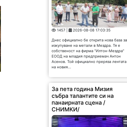
1457 |
2026-08-08 17:03:35
Днес официално бе открита нова база з
изкупуване на метали в Мездра. Тя е
собственост на фирма "Илтон-Мездра"
ЕООД на младия предприемач Антон
Асенов. Той официално преряза лентата
на новия...
За пета година Мизия
събра талантите си на
панаирната сцена /
СНИМКИ/