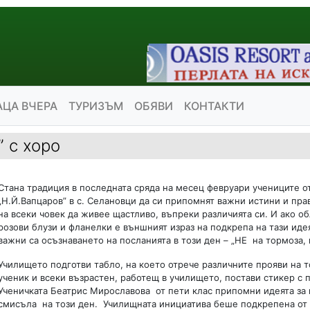
АЦА ВЧЕРА
ТУРИЗЪМ
ОБЯВИ
КОНТАКТИ
 с хоро
Стана традиция в последната сряда на месец февруари учениците о
„Н.Й.Вапцаров” в с. Селановци да си припомнят важни истини и пра
на всеки човек да живее щастливо, въпреки различията си. И ако о
розови блузи и фланелки е външният израз на подкрепа на тази иде
важни са осъзнаването на посланията в този ден – „НЕ на тормоза, н
Училището подготви табло, на което отрече различните прояви на т
ученик и всеки възрастен, работещ в училището, постави стикер с 
Ученичката Беатрис Мирославова от пети клас припомни идеята за 
смисъла на този ден. Училищната инициатива беше подкрепена от