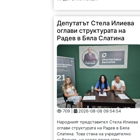
Депутатът Стела Илиева
оглави структурата на
Радев в Бяла Слатина
709 |
2026-08-08 09:54:54
Народният представител Стела Илиева
оглави структурата на Радев в Бяла
Слатина. Това стана на учредително
събрание, на което присъства