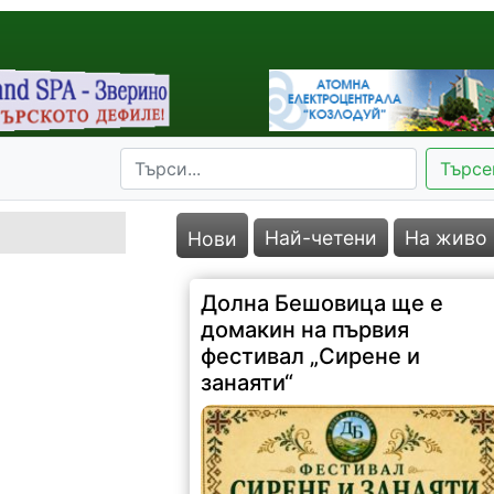
Търсе
Най-четени
На живо
Нови
Долна Бешовица ще е
домакин на първия
фестивал „Сирене и
занаяти“