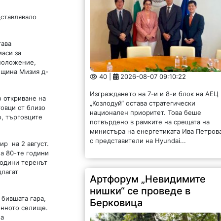
дставлявало
тава
маси за
 положение,
бщина Мизия д-
40 |
2026-08-07 09:10:22
Изграждането на 7-и и 8-и блок на АЕЦ
о откриване на
„Козлодуй“ остава стратегически
говци от близо
национален приоритет. Това беше
о, търговците
потвърдено в рамките на срещата на
министъра на енергетиката Ива Петров
с представители на Hyundai...
р на 2 август.
на 80-те години
години теренът
длагат
Артфорум „Невидимите
нишки“ се проведе в
 бившата гара,
Берковица
онното селище.
на