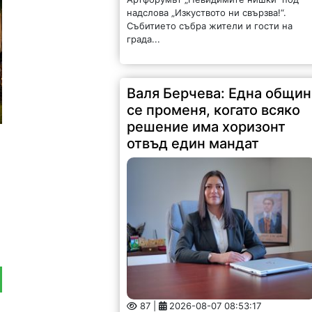
надслова „Изкуството ни свързва!“.
Събитието събра жители и гости на
града...
Валя Берчева: Една общин
се променя, когато всяко
решение има хоризонт
отвъд един мандат
87 |
2026-08-07 08:53:17