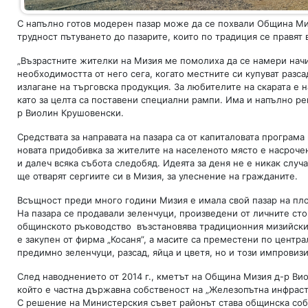
С напълно готов модерен пазар може да се похвали Община Миз
трудност пътуването до пазарите, които по традиция се правят 
„Възрастните жителки на Мизия ме помолиха да се намери начин 
необходимостта от него сега, когато местните си купуват разса
излагане на търговска продукция. За любителите на скарата е 
като за целта са поставени специални рампи. Има и напълно ре
р Виолин Крушовенски.
Средствата за направата на пазара са от капиталовата програма
новата придобивка за жителите на населеното място е насрочен
и далеч всяка събота следобяд. Идеята за деня не е никак случ
ще отварят сергиите си в Мизия, за улеснение на гражданите.
Всъщност преди много години Мизия е имала свой пазар на пло
На пазара се продавали зеленчуци, произведени от личните сто
общинското ръководство възстановява традиционния мизийски п
е закупен от фирма „Косаня”, а масите са преместени по центра
предимно зеленчуци, разсад, яйца и цветя, но и този импровиз
След наводнението от 2014 г., кметът на Община Мизия д-р Вио
който е частна държавна собственост на „Железопътна инфраст
С решение на Министерския съвет районът става общинска соб