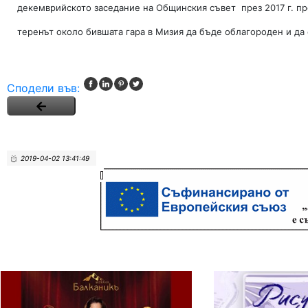
декемврийското заседание на Общинския съвет през 2017 г. пр
теренът около бившата гара в Мизия да бъде облагороден и да 
Сподели във:
2019-04-02 13:41:49