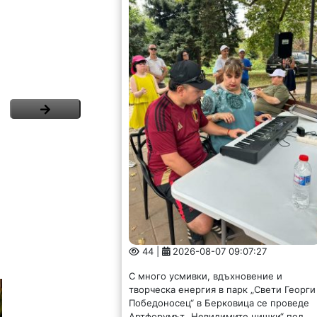
44 |
2026-08-07 09:07:27
С много усмивки, вдъхновение и
творческа енергия в парк „Свети Георги
Победоносец“ в Берковица се проведе
Артфорумът „Невидимите нишки“ под