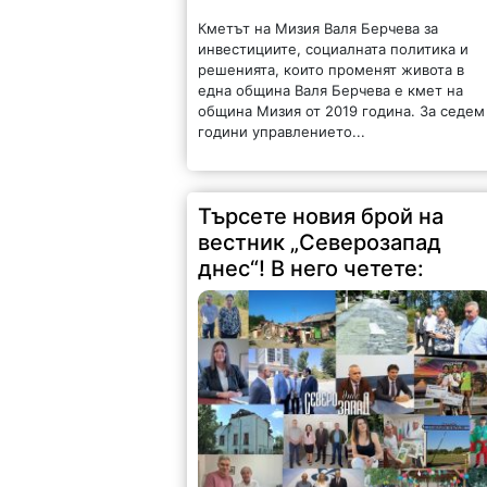
Кметът на Мизия Валя Берчева за
инвестициите, социалната политика и
решенията, които променят живота в
една община Валя Берчева е кмет на
община Мизия от 2019 година. За седем
години управлението...
Търсете новия брой на
вестник „Северозапад
днес“! В него четете: