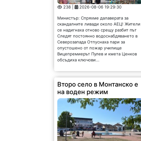
238 |
2026-08-06 19:29:30
Министър: Спряхме далаверата за
скандалните ливади около АЕЦ! Жители
се надигнаха отново срещу разбит път
Следят постоянно водоснабдяването в
Северозапада Отпуснаха пари за
опустошено от пожар училище
Вицепремиерът Пулев и кмета Ценков
обсъдиха ключови...
Второ село в Монтанско е
на воден режим