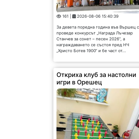
161 |
2026-08-06 15:40:39
За девета поредна година във Вършец 
проведе конкурсът „Награда Лъчезар
Станчев за сонет – песен 2026“, а
награждаването се състоя пред НЧ
„Христо Ботев 1900“ и бе част от...
Откриха клуб за настолни
игри в Орешец