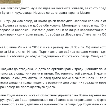
ия. Изграждането му е по идея на местните жители, за които пре
в Бутан и Крушовица. Намира се до старата гара на Мизия.
и тук да има пазар, от който да си пазаруват. Особено сериозна с
д. Идеята за пазара е добре обмислена. Монтиран е навес и над 10 
направено барбекю. Пазарът е достъпен и за лица в неравностойно
монтирани санитарни възли. “, съобщи за „Враца днес“ кметът на О
 на Община Мизия за 2018 г. и са в размер на 31 359 лв. Официалнот
о за 13 април от 14 часа. Тържището ще събира на едно място тър
айна. В съботите до обяд е традиционният бутански пазар. След нег
щадката до стадиона, където се организирал и традиционният панаи
панства, а също -животни и птици. Постепенно той замира. В края 
азар на същото място, не след дълго обаче е закрит. През 90-те 
лната улица на града, където в различни дни отделни граждани пре
иран пазар не просъществува дълго.
лин Крушовенски иска от областния управител на Враца теренът на
руктура”, да бъде предоставен на общината за изграждане на фург
ственост, а след вдигане на временното селище д-р Крушовенски 