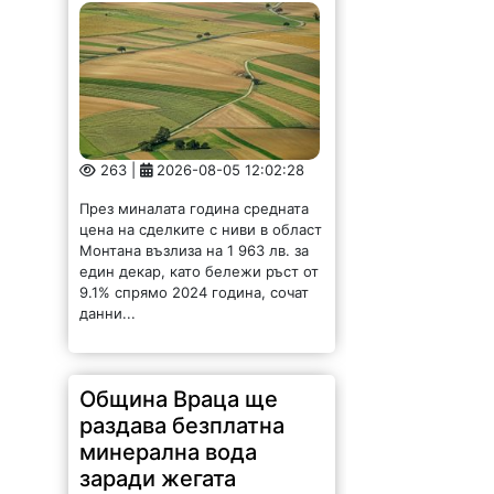
263 |
2026-08-05 12:02:28
През миналата година средната
цена на сделките с ниви в област
Монтана възлиза на 1 963 лв. за
един декар, като бележи ръст от
9.1% спрямо 2024 година, сочат
данни...
Община Враца ще
раздава безплатна
минерална вода
заради жегата