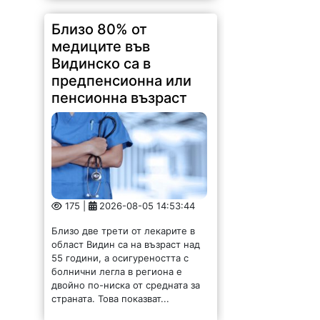
Близо 80% от
медиците във
Видинско са в
предпенсионна или
пенсионна възраст
175 |
2026-08-05 14:53:44
Близо две трети от лекарите в
област Видин са на възраст над
55 години, а осигуреността с
болнични легла в региона е
двойно по-ниска от средната за
страната. Това показват...