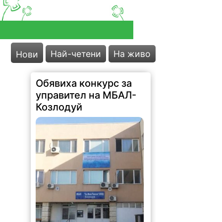
Най-четени
На живо
Нови
Обявиха конкурс за
управител на МБАЛ-
Козлодуй