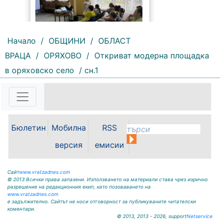
Начало
/
ОБЩИНИ
/
ОБЛАСТ
ВРАЦА
/
ОРЯХОВО
/
Откриват модерна площадка
141 |
2026-08-05 09:37:40
в оряховско село
/ сн.1
Община Бяла Слатина
постави началото на поредица от
информационни срещи,
посветени на общественото
здраве и превенцията.
Инициативата има за цел да
Бюлетин
Мобилна
RSS
предостави на жителите достъп
до актуална и полезна
версия
емисии
информация по теми,...
Сайт
www.vratzadnes.com
© 2013 Всички права запазени. Използването на материали става чрез изрично
разрешение на редакционния екип, като позоваването на
www.vratzadnes.com
е задължително. Сайтът не носи отговорност за публикуваните читателски
коментари.
© 2013, 2013 - 2026, support
Netservice