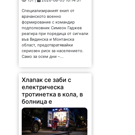
Специализираният екип от
врачанското военно
формирование с командир
подполковник Симеон Гаджев
реагира при поредица от сигнали
във Видинска и Монтанска
област, предотвратявайки
сериозен риск за населението.
Само за осем дни –...
Хлапак се заби с
електрическа
тротинетка в кола, в
болница е