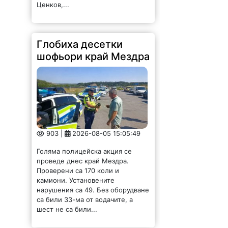
Ценков,...
Глобиха десетки
шофьори край Мездра
903 |
2026-08-05 15:05:49
Голяма полицейска акция се
проведе днес край Мездра.
Проверени са 170 коли и
камиони. Установените
нарушения са 49. Без оборудване
са били 33-ма от водачите, а
шест не са били...