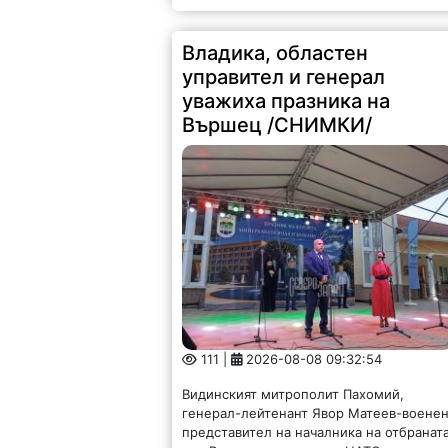
Владика, областен
управител и генерал
уважиха празника на
Вършец /СНИМКИ/
111 |
2026-08-08 09:32:54
Видинският митрополит Пахомий,
генерал-лейтенант Явор Матеев-воене
представител на началника на отбранат
във Военния комитет на НАТО и във