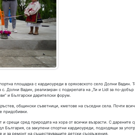
тна площадка с кардиоуреди в оряховското село Долни Вадин. Т
. Долни Вадин, реализиран с подкрепата на „Ти и Lidl за по-добър
ви” и Български дарителски форум.
Кръстев, общински съветници, кметове на съседни села. Почти вси
те придобивки.
и срещи сред природата на хора от всички възрасти. С дарените с
дл България, са закупени спортни кардиоуреди, подходящи за упот
не и за ремонт на съществуващите детски съоръжения.