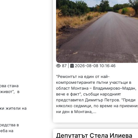
87 |
2026-08-08 10:16:46
"Ремонтът на един от най-
компрометираните пътни участъци в
ова стана
област Монтана – Владимирово–Мадан,
 живот”, в
вече е факт", съобщи народният
представител Димитър Петров. "Преди
няколко седмици, по време на приемни
чки жители на
ни ден в Монтана,...
редства в
реба на
Депутатът Стела Илиева