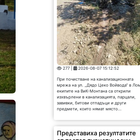
277 |
2026-08-07 15:12:52
При почистване на канализационната
мрежа на ул. „Дядо Цеко Войвода“ в Ло
екипите на ВиК-Монтана са открили
изхвърлени в канализацията, парцали,
завивки, битови отпадъци и други
предмети, които нямат място...
Представиха резултатите
от тестов туристически