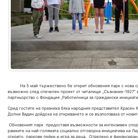
На 5 май тържествено бе открит обновения парк с нова спор
възможно след спечелен проект от читалище „Съзнание-1927” в с
партньорство с Фондация „Работилница за граждански инициати
Сред гостите на празника бяха народния представител Красен 
Долни Вадин дойдоха на откриването и се възползваха от нови
Обновеният парк предоставя възможности за интензивен спорт 
рамките на най-голямата социално отговорна инициатива на Ли
открито, паркови пейки и игра за деца. Отделено е финансира