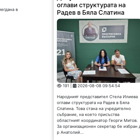
оглави структурата на
Радев в Бяла Слатина
мегдана в
191 |
2026-08-08 09:54:54
Народният представител Стела Илиева
оглави структурата на Радев в Бяла
Слатина. Това стана на учредително
събрание, на което присъства
областният координатор Георги Митов.
За организационен секретар бе избран 
р Анатолий...