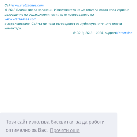
Сайт
www.vratzadnes.com
© 2013 Всички права запазени. Използването на материали става чрез изрично
разрешение на редакционния екип, като позоваването на
www.vratzadnes.com
е задължително. Сайтът не носи отговорност за публикуваните читателски
коментари.
© 2013, 2013 - 2026, support
Netservice
Този сайт използва бисквитки, за да работи
оптимално за Вас.
Прочети още