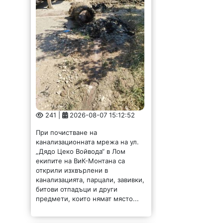
241 |
2026-08-07 15:12:52
При почистване на
канализационната мрежа на ул.
„Дядо Цеко Войвода“ в Лом
екипите на ВиК-Монтана са
открили изхвърлени в
канализацията, парцали, завивки,
битови отпадъци и други
предмети, които нямат място...