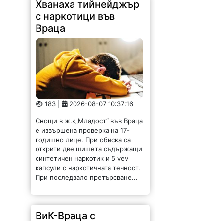
Хванаха тийнейджър
с наркотици във
Враца
183 |
2026-08-07 10:37:16
Снощи в ж.к„Младост“ във Враца
е извършена проверка на 17-
годишно лице. При обиска са
открити две шишета съдържащи
синтетичен наркотик и 5 vev
капсули с наркотичната течност.
При последвало претърсване...
ВиК-Враца с