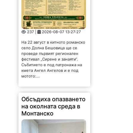
237 |
2026-08-07 13:27:27
На 22 август в китното романско
село Долна Бешовица ще се
проведе първият регионален
фестивал „Сирене и занаяти“.
Събитието е под патронажа на
кмета Ангел Ангелов и е под
мотото:...
Обсъдиха опазването
на околната среда в
Монтанско