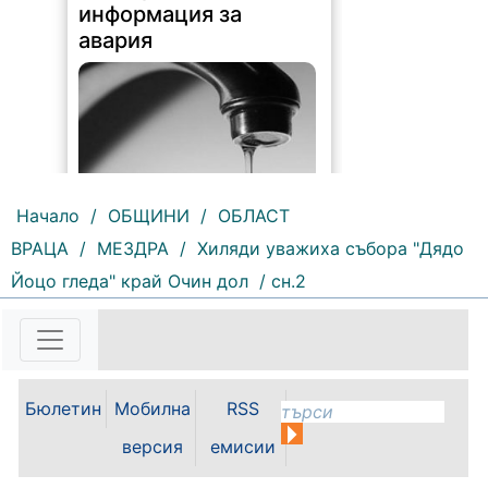
информация за
авария
Начало
/
ОБЩИНИ
/
ОБЛАСТ
ВРАЦА
/
МЕЗДРА
/
Хиляди уважиха събора "Дядо
204 |
2026-08-07 10:31:48
Йоцо гледа" край Очин дол
/ сн.2
"Водоснабдяване и канализация“
ООД – Враца уведомява своите
потребители, че поради
възникнала аварийна ситуация е
спряно водоподаването в
ул."Никола Вапцаров" днес
Бюлетин
Мобилна
RSS
07.08.2026г. до отстраняване на
аварията. Тел.: 092 66 11 19 Тел.:
версия
емисии
0889 316...