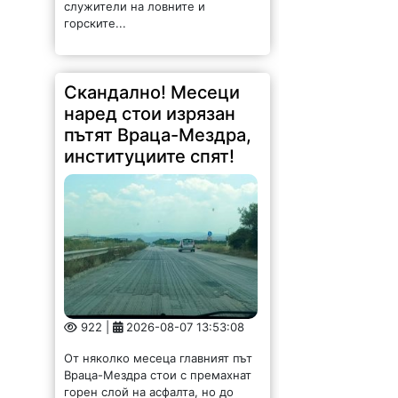
служители на ловните и
горските...
Скандално! Месеци
наред стои изрязан
пътят Враца-Мездра,
институциите спят!
922 |
2026-08-07 13:53:08
От няколко месеца главният път
Враца-Мездра стои с премахнат
горен слой на асфалта, но до