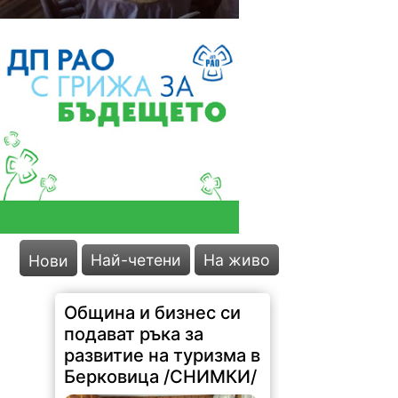
Най-четени
На живо
Нови
Община и бизнес си
подават ръка за
развитие на туризма в
Берковица /СНИМКИ/