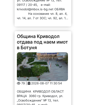
ул.”Освобождение”№ 13, тел.
09117 / 20-45, e-mail:
krivodol@mbox.is-bg.net ОБЯВА
На основание чл. 8, ал. 4,
чл. 14, ал. 7 от ЗОС; чл. 92, ал. 1...
Община Криводол
отдава под наем имот
в Ботуня
79 |
2026-08-07 11:30:54
ОБЩИНА КРИВОДОЛ ОБЛАСТ
ВРАЦА 3060 гр. Криводол, ул.
„Освобождение” № 13, тел.
09117/20-45, e-mail: