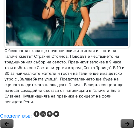
С безплатна скара ще почерпи всички жители и гости на
Галиче кметът Страхил Стоянов. Поводът е честването на
традиционния събор на селото. Празникът започва в 9 часа
тази събота със Света литургия в храм „Света Троица“. В 10 и
30 за най-малките жители и гости на Галиче ще има детско
утро с „Вълшебната улица“. Представлението ще бъде на
сцената на детската площадка в Галиче. Вечерта концерт ще
изнесат самодейни състави от читалищата в Галиче и Бяла
Слатина. Кулминацията на празника е концерт на фолк
певицата Рени.
Сподели във: