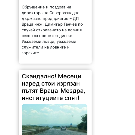
Обръщение и поздрав на
директора на Северозападно
държавно предприятие – ДП
Враца инж. Димитър Ганчев по
случай откриването на ловния
сезон за прелетен дивеч:
Уважаеми ловци, уважаеми
служители на ловните и
горските...
Скандално! Месеци
наред стои изрязан
пътят Враца-Мездра,
институциите спят!