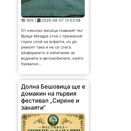
905 |
2026-08-07 13:53:08
От няколко месеца главният път
Враца-Мездра стои с премахнат
горен слой на асфалта, но до
ремонт така и не се стига.
Шофирането е изпитание за
водачите и автомобилите, които
буквално...
Долна Бешовица ще е
домакин на първия
фестивал „Сирене и
занаяти“