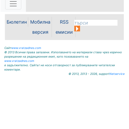
потребители, че поради
възникнала аварийна ситуация е
спряно водоподаването в
ул."Никола Вапцаров" днес
Бюлетин
Мобилна
RSS
07.08.2026г. до отстраняване на
аварията. Тел.: 092 66 11 19 Тел.:
версия
емисии
0889 316...
Сайт
www.vratzadnes.com
© 2013 Всички права запазени. Използването на материали става чрез изрично
разрешение на редакционния екип, като позоваването на
www.vratzadnes.com
е задължително. Сайтът не носи отговорност за публикуваните читателски
коментари.
© 2013, 2013 - 2026, support
Netservice