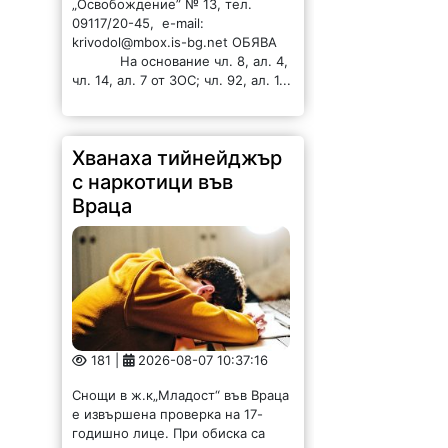
„Освобождение” № 13, тел.
09117/20-45, e-mail:
krivodol@mbox.is-bg.net ОБЯВА
На основание чл. 8, ал. 4,
чл. 14, ал. 7 от ЗОС; чл. 92, ал. 1...
Хванаха тийнейджър
с наркотици във
Враца
181 |
2026-08-07 10:37:16
Снощи в ж.к„Младост“ във Враца
е извършена проверка на 17-
годишно лице. При обиска са