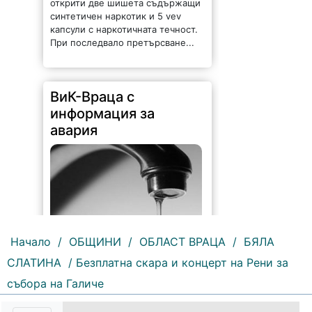
открити две шишета съдържащи
синтетичен наркотик и 5 vev
капсули с наркотичната течност.
При последвало претърсване...
ВиК-Враца с
информация за
авария
Начало
/
ОБЩИНИ
/
ОБЛАСТ ВРАЦА
/
БЯЛА
СЛАТИНА
/ Безплатна скара и концерт на Рени за
201 |
2026-08-07 10:31:48
събора на Галиче
"Водоснабдяване и канализация“
ООД – Враца уведомява своите