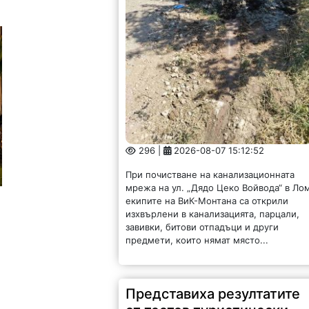
296 |
2026-08-07 15:12:52
При почистване на канализационната
мрежа на ул. „Дядо Цеко Войвода“ в Ло
екипите на ВиК-Монтана са открили
изхвърлени в канализацията, парцали,
завивки, битови отпадъци и други
предмети, които нямат място...
Представиха резултатите