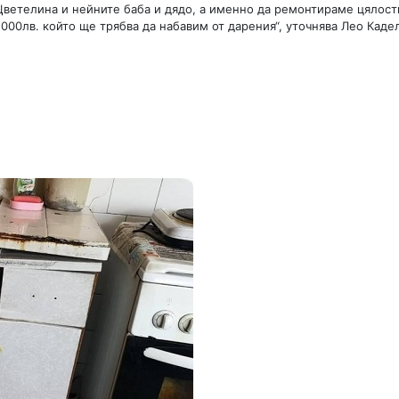
Цветелина и нейните баба и дядо, а именно да ремонтираме цялост
000лв. който ще трябва да набавим от дарения“, уточнява Лео Каде