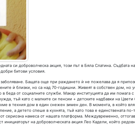
дната си доброволческа акция, този път в Бяла Слатина. Съдбата н
о-добри битови условия.
 заболяване. Бащата още при раждането ѝ не пожелава да я припоз
вените ѝ близки, но са над 70-годишни. Живеят в собствен дом, но у
о в беда от социалните служби. Макар институцията да им помага с
нужда, тъй като с малките си пенсии + детските надбавки на Цвети 
ихме в техния дом в един снежен зимен ден. В момента, в който вл
ение, а детето спеше в кухнята, тъй като това е единствената по-
а от сериозна намеса от нашата платформа. Междувременно, оттогав
ост инициаторът на доброволческата акция Лео Кадели, който редов