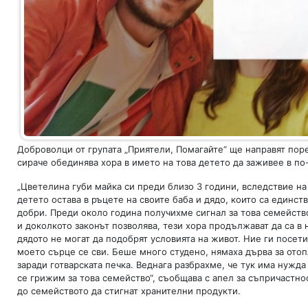
Доброволци от групата „Приятели, Помагайте“ ще направят поре
сираче обединява хора в името на това детето да заживее в п
„Цветелина губи майка си преди близо 3 години, вследствие на
детето остава в ръцете на своите баба и дядо, които са единст
добри. Преди около година получихме сигнал за това семейств
и доколкото законът позволява, тези хора продължават да са в 
дядото не могат да подобрят условията на живот. Ние ги посет
моето сърце се сви. Беше много студено, нямаха дърва за отопл
заради готварската печка. Веднага разбрахме, че тук има нужд
се грижим за това семейство“, съобщава с апел за съпричастн
до семейството да стигнат хранителни продукти.