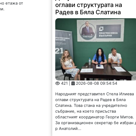
но етажа от
оглави структурата на
ли.
Радев в Бяла Слатина
421 |
2026-08-08 09:54:54
Народният представител Стела Илиева
оглави структурата на Радев в Бяла
Слатина. Това стана на учредително
събрание, на което присъства
областният координатор Георги Митов.
За организационен секретар бе избран 
р Анатолий...