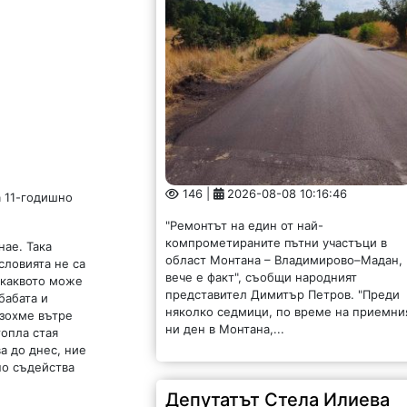
146 |
2026-08-08 10:16:46
а 11-годишно
"Ремонтът на един от най-
компрометираните пътни участъци в
нае. Така
област Монтана – Владимирово–Мадан,
словията не са
вече е факт", съобщи народният
 каквото може
представител Димитър Петров. "Преди
бабата и
няколко седмици, по време на приемни
язохме вътре
ни ден в Монтана,...
топла стая
а до днес, ние
но съдейства
Депутатът Стела Илиева