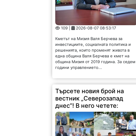
109 |
2026-08-07 08:53:17
Кметът на Мизия Валя Берчева за
инвестициите, социалната политика и
решенията, които променят живота в
една община Валя Берчева е кмет на
община Мизия от 2019 година. За седем
години управлението...
Търсете новия брой на
вестник „Северозапад
днес“! В него четете: