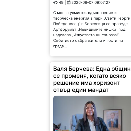
49 |
2026-08-07 09:07:27
С много усмивки, вдъхновение и
творческа енергия в парк „Свети Георги
Победоносец“ в Берковица се проведе
Артфорумът „Невидимите нишки“ под
надслова „Изкуството ни свързва!“.
Събитието събра жители и гости на
града...
Валя Берчева: Една общин
се променя, когато всяко
решение има хоризонт
отвъд един мандат