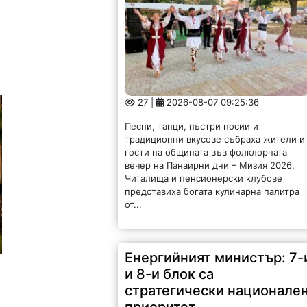
27 |
2026-08-07 09:25:36
Песни, танци, пъстри носии и
традиционни вкусове събраха жители и
гости на общината във фолклорната
вечер на Панаирни дни – Мизия 2026.
Читалища и пенсионерски клубове
представиха богата кулинарна палитра
от...
Енергийният министър: 7-
и 8-и блок са
стратегически национале