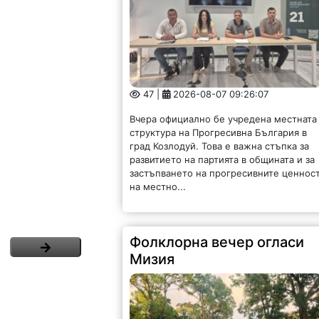
47 |
2026-08-07 09:26:07
Вчера официално бе учредена местната
структура на Прогресивна България в
град Козлодуй. Това е важна стъпка за
развитието на партията в общината и за
застъпването на прогресивните ценнос
на местно...
Фолклорна вечер огласи
Мизия