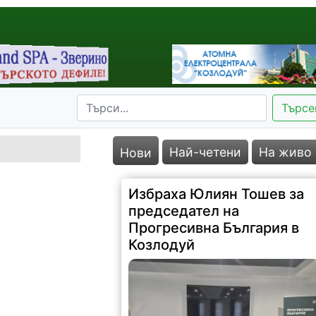
Търсе
Най-четени
На живо
Нови
Избраха Юлиян Тошев за
председател на
Прогресивна България в
Козлодуй