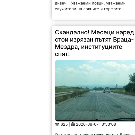
дивеч: Уважаеми ловци, уважаеми
служители на ловните и горските...
Скандално! Месеци наред
стои изрязан пътят Враца-
Мездра, институциите
спят!
625 |
2026-08-07 13:53:08
От няколко месеца главният път Враца-