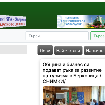
Търсе
Най-четени
На живо
Нови
Община и бизнес си
подават ръка за развитие
на туризма в Берковица /
СНИМКИ/