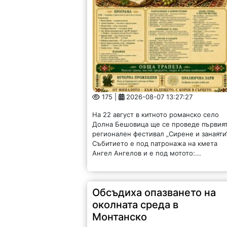
175 |
2026-08-07 13:27:27
На 22 август в китното романско село
Долна Бешовица ще се проведе първия
регионален фестивал „Сирене и занаяти“
Събитието е под патронажа на кмета
Ангел Ангелов и е под мотото:...
Обсъдиха опазването на
околната среда в
Монтанско