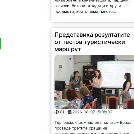
завивки, битови отпадъци и други
предмети, които нямат място...
Представиха резултатите
от тестов туристически
маршрут
81 |
2026-08-07 15:08:36
Търговско-промишлена палата – Враца
проведе третите срещи на
заинтересованите страни в пилотните