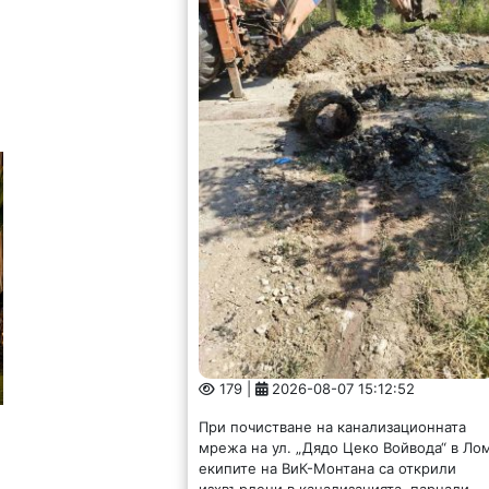
179 |
2026-08-07 15:12:52
При почистване на канализационната
мрежа на ул. „Дядо Цеко Войвода“ в Ло
екипите на ВиК-Монтана са открили
изхвърлени в канализацията, парцали,