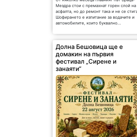
Мездра стои с премахнат горен слой на
асфалта, но до ремонт така и не се стиг
Шофирането е изпитание за водачите и
автомобилите, които буквално...
Долна Бешовица ще е
домакин на първия
фестивал „Сирене и
занаяти“