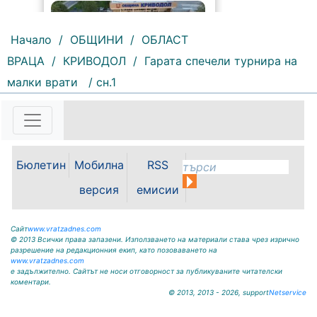
Начало
/
ОБЩИНИ
/
ОБЛАСТ
ВРАЦА
/
КРИВОДОЛ
/
Гарата спечели турнира на
малки врати
/ сн.1
154 |
2026-08-07 11:30:54
ОБЩИНА КРИВОДОЛ ОБЛАСТ
ВРАЦА 3060 гр. Криводол, ул.
„Освобождение” № 13, тел.
09117/20-45, e-mail:
Бюлетин
Мобилна
RSS
krivodol@mbox.is-bg.net ОБЯВА
На основание чл. 8, ал. 4,
версия
емисии
чл. 14, ал. 7 от ЗОС; чл. 92, ал. 1...
Сайт
www.vratzadnes.com
© 2013 Всички права запазени. Използването на материали става чрез изрично
разрешение на редакционния екип, като позоваването на
www.vratzadnes.com
е задължително. Сайтът не носи отговорност за публикуваните читателски
коментари.
© 2013, 2013 - 2026, support
Netservice