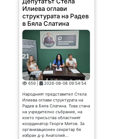
Депутатът Стела
Илиева оглави
структурата на Радев
в Бяла Слатина
659 |
2026-08-08 09:54:54
Народният представител Стела
Илиева оглави структурата на
Радев в Бяла Слатина. Това стана
на учредително събрание, на
което присъства областният
координатор Георги Митов. За
организационен секретар бе
избран д-р Анатолий...