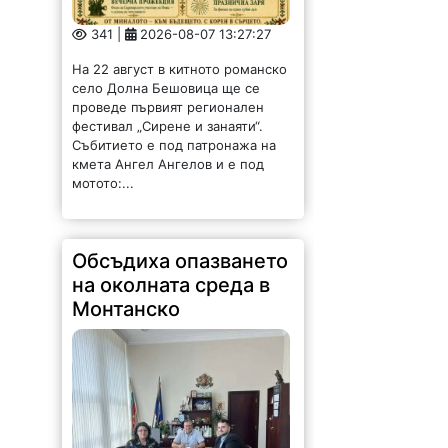
341 |
2026-08-07 13:27:27
На 22 август в китното романско
село Долна Бешовица ще се
проведе първият регионален
фестивал „Сирене и занаяти“.
Събитието е под патронажа на
кмета Ангел Ангелов и е под
мотото:...
Обсъдиха опазването
на околната среда в
Монтанско