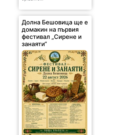
Долна Бешовица ще е
домакин на първия
фестивал „Сирене и
занаяти“