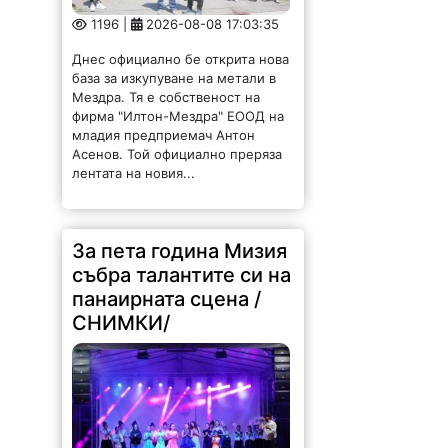
1196 |
2026-08-08 17:03:35
Днес официално бе открита нова
база за изкупуване на метали в
Мездра. Тя е собственост на
фирма "Илтон-Мездра" ЕООД на
младия предприемач Антон
Асенов. Той официално преряза
лентата на новия...
За пета година Мизия
събра талантите си на
панаирната сцена /
СНИМКИ/