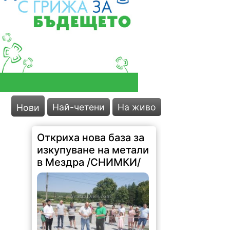
Най-четени
На живо
Нови
Откриха нова база за
изкупуване на метали
в Мездра /СНИМКИ/