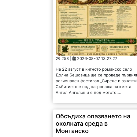
258 |
2026-08-07 13:27:27
На 22 август в китното романско село
Долна Бешовица ще се проведе първия
регионален фестивал „Сирене и занаяти“
Събитието е под патронажа на кмета
Ангел Ангелов и е под мотото:...
Обсъдиха опазването на
околната среда в
Монтанско