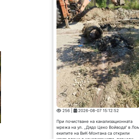
256 |
2026-08-07 15:12:52
При почистване на канализационната
мрежа на ул. „Дядо Цеко Войвода“ в Ло
екипите на ВиК-Монтана са открили
изхвърлени в канализацията, парцали,