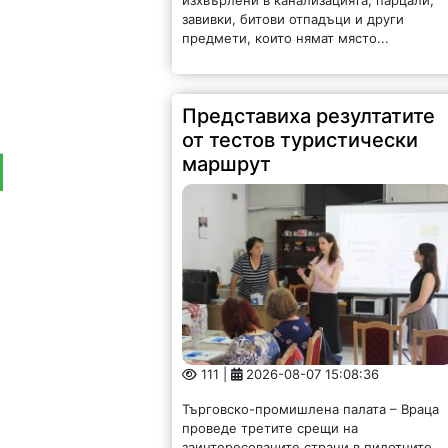
завивки, битови отпадъци и други
предмети, които нямат място...
Представиха резултатите
от тестов туристически
маршрут
111 |
2026-08-07 15:08:36
Търговско-промишлена палата – Враца
проведе третите срещи на
заинтересованите страни в пилотните