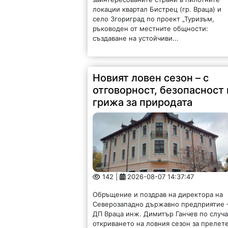
локации квартал Бистрец (гр. Враца) и
село Згориград по проект „Туризъм,
ръководен от местните общности:
създаване на устойчиви...
Новият ловен сезон – с
отговорност, безопасност 
грижа за природата
142 |
2026-08-07 14:37:47
Обръщение и поздрав на директора на
Северозападно държавно предприятие 
ДП Враца инж. Димитър Ганчев по случ
откриването на ловния сезон за прелет