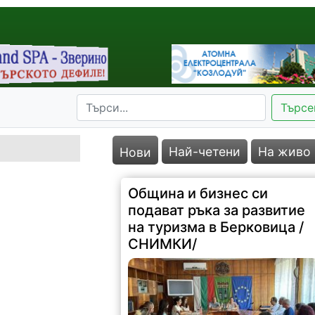
Търсе
Най-четени
На живо
Нови
Община и бизнес си
подават ръка за развитие
на туризма в Берковица /
СНИМКИ/