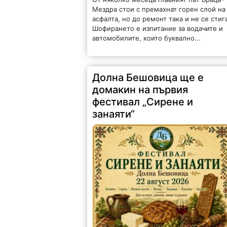
Мездра стои с премахнат горен слой на
асфалта, но до ремонт така и не се стиг
Шофирането е изпитание за водачите и
автомобилите, които буквално...
Долна Бешовица ще е
домакин на първия
фестивал „Сирене и
занаяти“