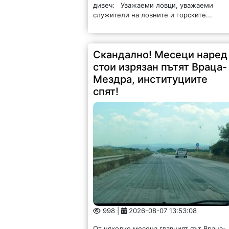
дивеч: Уважаеми ловци, уважаеми
служители на ловните и горските...
Скандално! Месеци наред
стои изрязан пътят Враца-
Мездра, институциите
спят!
998 |
2026-08-07 13:53:08
От няколко месеца главният път Враца-