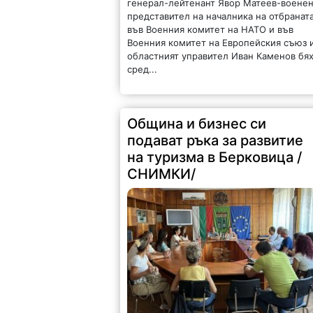
генерал-лейтенант Явор Матеев-воене
представител на началника на отбранат
във Военния комитет на НАТО и във
Военния комитет на Европейския съюз 
областният управител Иван Каменов бя
сред...
Община и бизнес си
подават ръка за развитие
на туризма в Берковица /
СНИМКИ/