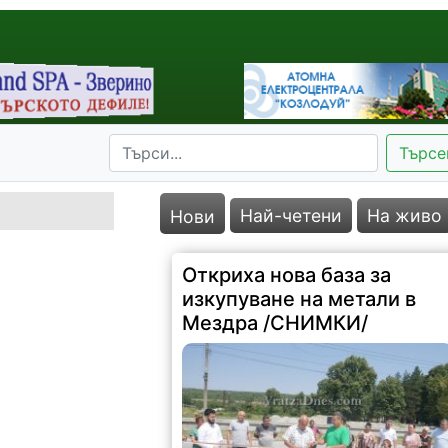
Търсе
Най-четени
На живо
Нови
Откриха нова база за
изкупуване на метали в
Мездра /СНИМКИ/