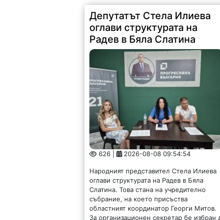
Депутатът Стела Илиева
оглави структурата на
Радев в Бяла Слатина
626 |
2026-08-08 09:54:54
Народният представител Стела Илиева
оглави структурата на Радев в Бяла
Слатина. Това стана на учредително
събрание, на което присъства
областният координатор Георги Митов.
За организационен секретар бе избран 