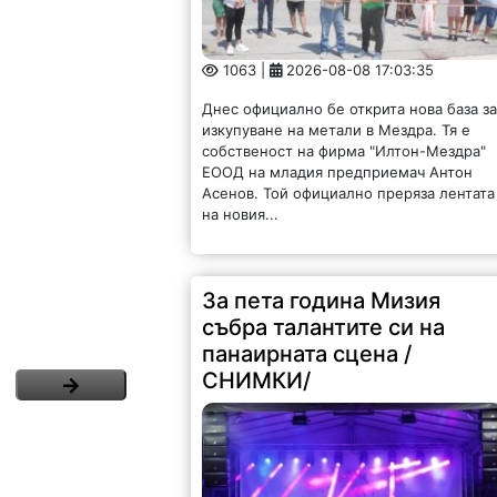
1063 |
2026-08-08 17:03:35
Днес официално бе открита нова база з
изкупуване на метали в Мездра. Тя е
собственост на фирма "Илтон-Мездра"
ЕООД на младия предприемач Антон
Асенов. Той официално преряза лентата
на новия...
За пета година Мизия
събра талантите си на
панаирната сцена /
СНИМКИ/