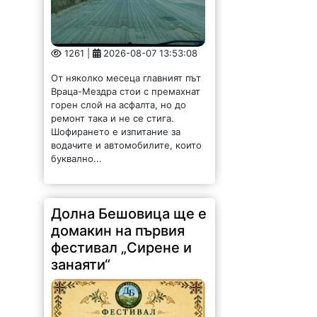
1261 |
2026-08-07 13:53:08
От няколко месеца главният път
Враца-Мездра стои с премахнат
горен слой на асфалта, но до
ремонт така и не се стига.
Шофирането е изпитание за
водачите и автомобилите, които
буквално...
Долна Бешовица ще е
домакин на първия
фестивал „Сирене и
занаяти“