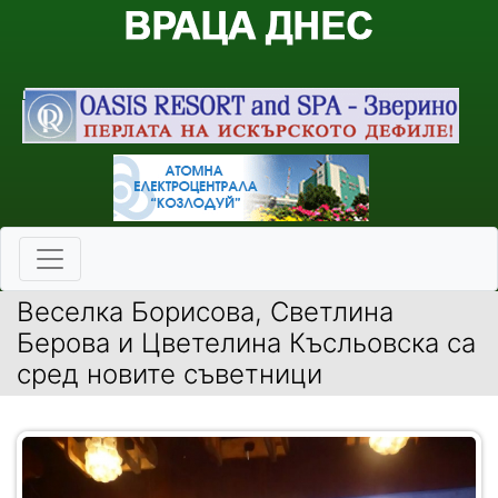
Веселка Борисова, Светлина
Берова и Цветелина Късльовска са
сред новите съветници