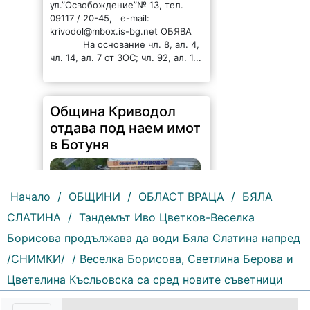
ул.”Освобождение”№ 13, тел.
09117 / 20-45, e-mail:
krivodol@mbox.is-bg.net ОБЯВА
На основание чл. 8, ал. 4,
чл. 14, ал. 7 от ЗОС; чл. 92, ал. 1...
Община Криводол
отдава под наем имот
в Ботуня
Начало
/
ОБЩИНИ
/
ОБЛАСТ ВРАЦА
/
БЯЛА
СЛАТИНА
/
Тандемът Иво Цветков-Веселка
Борисова продължава да води Бяла Слатина напред
145 |
2026-08-07 11:30:54
/СНИМКИ/
/ Веселка Борисова, Светлина Берова и
ОБЩИНА КРИВОДОЛ ОБЛАСТ
Цветелина Късльовска са сред новите съветници
ВРАЦА 3060 гр. Криводол, ул.
„Освобождение” № 13, тел.