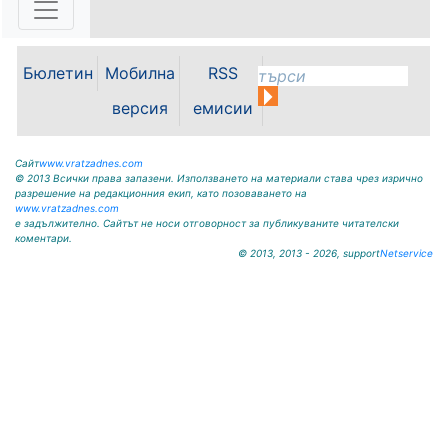
09117/20-45, e-mail:
krivodol@mbox.is-bg.net ОБЯВА
На основание чл. 8, ал. 4,
чл. 14, ал. 7 от ЗОС; чл. 92, ал. 1...
Бюлетин
Мобилна
RSS
версия
емисии
Сайт
www.vratzadnes.com
© 2013 Всички права запазени. Използването на материали става чрез изрично
разрешение на редакционния екип, като позоваването на
www.vratzadnes.com
е задължително. Сайтът не носи отговорност за публикуваните читателски
коментари.
© 2013, 2013 - 2026, support
Netservice