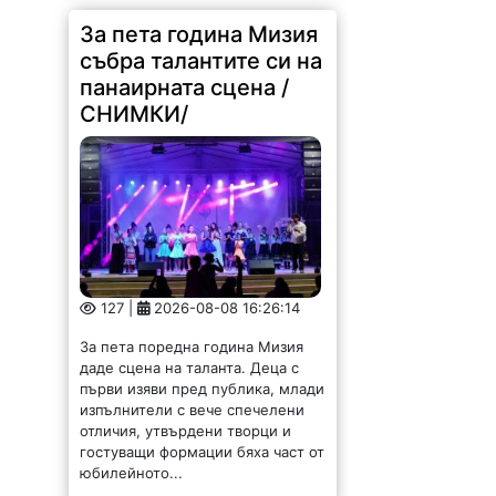
За пета година Мизия
събра талантите си на
панаирната сцена /
СНИМКИ/
127 |
2026-08-08 16:26:14
За пета поредна година Мизия
даде сцена на таланта. Деца с
първи изяви пред публика, млади
изпълнители с вече спечелени
отличия, утвърдени творци и
гостуващи формации бяха част от
юбилейното...