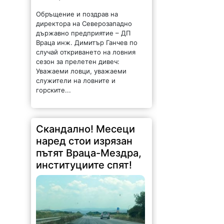
Обръщение и поздрав на
директора на Северозападно
държавно предприятие – ДП
Враца инж. Димитър Ганчев по
случай откриването на ловния
сезон за прелетен дивеч:
Уважаеми ловци, уважаеми
служители на ловните и
горските...
Скандално! Месеци
наред стои изрязан
пътят Враца-Мездра,
институциите спят!