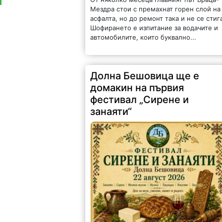
Мездра стои с премахнат горен слой на
асфалта, но до ремонт така и не се стиг
Шофирането е изпитание за водачите и
автомобилите, които буквално...
Долна Бешовица ще е
домакин на първия
фестивал „Сирене и
занаяти“