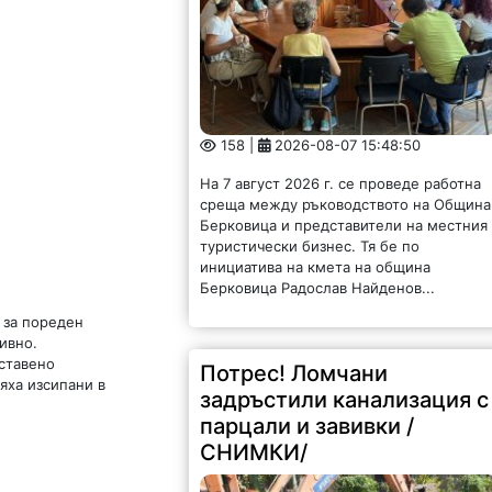
158 |
2026-08-07 15:48:50
На 7 август 2026 г. се проведе работна
среща между ръководството на Община
Берковица и представители на местния
туристически бизнес. Тя бе по
инициатива на кмета на община
Берковица Радослав Найденов...
 за пореден
ивно.
оставено
Потрес! Ломчани
яха изсипани в
задръстили канализация с
парцали и завивки /
СНИМКИ/