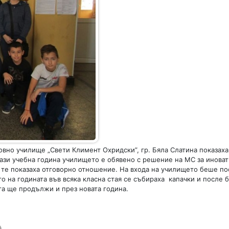
овно училище „Свети Климент Охридски”, гр. Бяла Слатина показаха
ази учебна година училището е обявено с решение на МС за иноват
и те показаха отговорно отношение. На входа на училището беше п
о на годината във всяка класна стая се събираха капачки и после б
та ще продължи и през новата година.