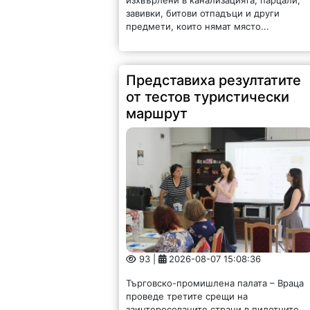
завивки, битови отпадъци и други
предмети, които нямат място...
Представиха резултатите
от тестов туристически
маршрут
93 |
2026-08-07 15:08:36
Търговско-промишлена палата – Враца
проведе третите срещи на
заинтересованите страни в пилотните