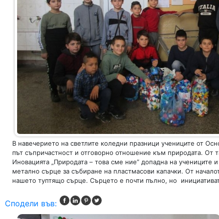
В навечерието на светлите коледни празници учениците от Осн
път съпричастност и отговорно отношение към природата. От т
Иновацията „Природата – това сме ние” допадна на учениците 
метално сърце за събиране на пластмасови капачки. От началот
нашето туптящо сърце. Сърцето е почти пълно, но инициатива
Сподели във: