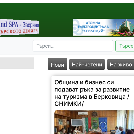
Търсе
Най-четени
На живо
Нови
Община и бизнес си
подават ръка за развитие
на туризма в Берковица /
СНИМКИ/