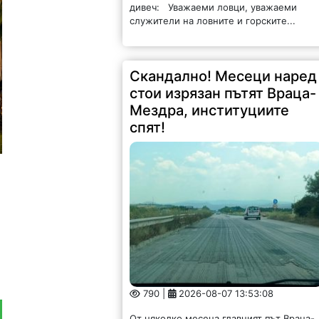
дивеч: Уважаеми ловци, уважаеми
служители на ловните и горските...
Скандално! Месеци наред
стои изрязан пътят Враца-
Мездра, институциите
спят!
790 |
2026-08-07 13:53:08
От няколко месеца главният път Враца-