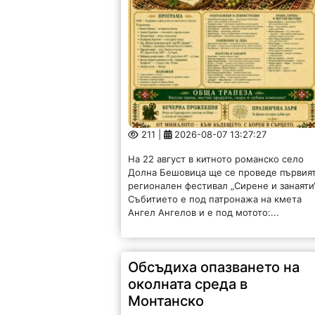
211 |
2026-08-07 13:27:27
На 22 август в китното романско село
Долна Бешовица ще се проведе първия
регионален фестивал „Сирене и занаяти“
Събитието е под патронажа на кмета
Ангел Ангелов и е под мотото:...
Обсъдиха опазването на
околната среда в
Монтанско