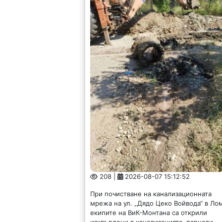
208 |
2026-08-07 15:12:52
При почистване на канализационната
мрежа на ул. „Дядо Цеко Войвода“ в Ло
екипите на ВиК-Монтана са открили
изхвърлени в канализацията, парцали,