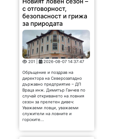
Новият ловен сезон –
с отговорност,
безопасност и грижа
за природата
201 |
2026-08-07 14:37:47
Обръщение и поздрав на
директора на Северозападно
държавно предприятие – ДП
Враца инж. Димитър Ганчев по
случай откриването на ловния
сезон за прелетен дивеч:
Уважаеми ловци, уважаеми
служители на ловните и
горските...