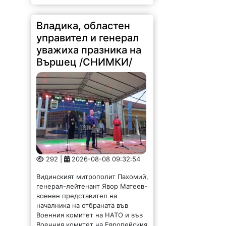
Владика, областен
управител и генерал
уважиха празника на
Вършец /СНИМКИ/
292 |
2026-08-08 09:32:54
Видинският митрополит Пахомий,
генерал-лейтенант Явор Матеев-
военен представител на
началника на отбраната във
Военния комитет на НАТО и във
Военния комитет на Европейския