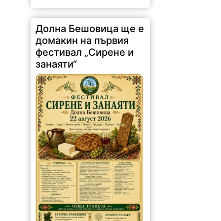
Долна Бешовица ще е
домакин на първия
фестивал „Сирене и
занаяти“