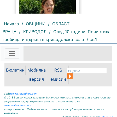
Начало
/
ОБЩИНИ
/
ОБЛАСТ
ВРАЦА
/
КРИВОДОЛ
/
След 10 години: Почистиха
167 |
2026-08-07 11:47:09
гробища и църква в криводолско село
/ сн.1
България изнася рекордни
количества електроенергия, а
АЕЦ „Козлодуй“ продължава да
работи без затруднения въпреки
рекордно ниските нива на река
Бюлетин
Мобилна
RSS
Дунав. Това заяви министърът на
енергетиката Ива Петрова в
версия
емисии
ефира на...
Сайт
www.vratzadnes.com
© 2013 Всички права запазени. Използването на материали става чрез изрично
разрешение на редакционния екип, като позоваването на
www.vratzadnes.com
е задължително. Сайтът не носи отговорност за публикуваните читателски
коментари.