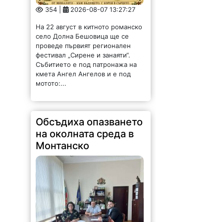
354 |
2026-08-07 13:27:27
На 22 август в китното романско
село Долна Бешовица ще се
проведе първият регионален
фестивал „Сирене и занаяти“.
Събитието е под патронажа на
кмета Ангел Ангелов и е под
мотото:...
Обсъдиха опазването
на околната среда в
Монтанско