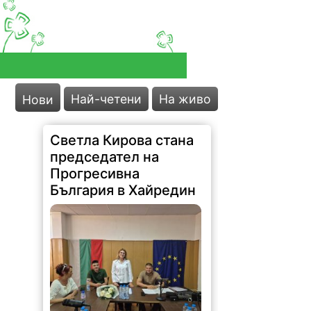
Най-четени
На живо
Нови
Светла Кирова стана
председател на
Прогресивна
България в Хайредин