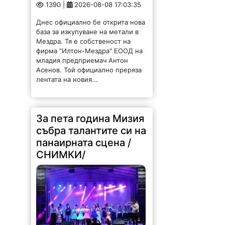
1390 |
2026-08-08 17:03:35
Днес официално бе открита нова
база за изкупуване на метали в
Мездра. Тя е собственост на
фирма "Илтон-Мездра" ЕООД на
младия предприемач Антон
Асенов. Той официално преряза
лентата на новия...
За пета година Мизия
събра талантите си на
панаирната сцена /
СНИМКИ/