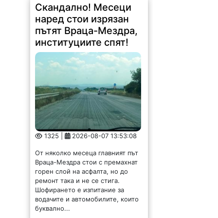
Скандално! Месеци
наред стои изрязан
пътят Враца-Мездра,
институциите спят!
1325 |
2026-08-07 13:53:08
От няколко месеца главният път
Враца-Мездра стои с премахнат
горен слой на асфалта, но до
ремонт така и не се стига.
Шофирането е изпитание за
водачите и автомобилите, които
буквално...