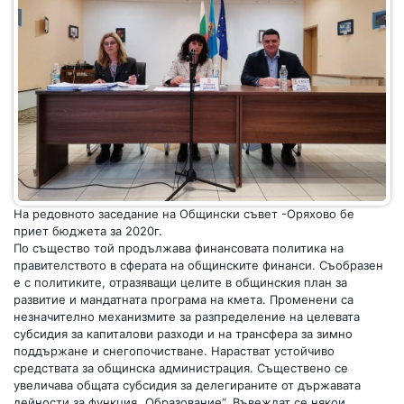
На редовното заседание на Общински съвет -Оряхово бе
приет бюджета за 2020г.
По същество той продължава финансовата политика на
правителството в сферата на общинските финанси. Съобразен
е с политиките, отразяващи целите в общинския план за
развитие и мандатната програма на кмета. Променени са
незначително механизмите за разпределение на целевата
субсидия за капиталови разходи и на трансфера за зимно
поддържане и снегопочистване. Нарастват устойчиво
средствата за общинска администрация. Съществено се
увеличава общата субсидия за делегираните от държавата
дейности за функция „Образование“. Въвеждат се някои