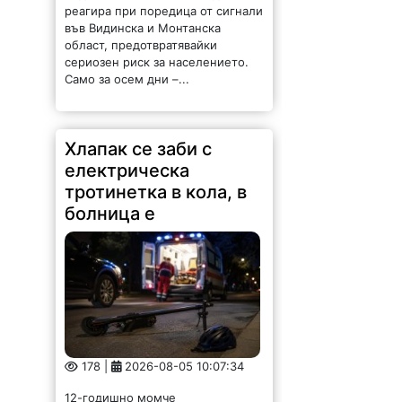
реагира при поредица от сигнали
във Видинска и Монтанска
област, предотвратявайки
сериозен риск за населението.
Само за осем дни –...
Хлапак се заби с
електрическа
тротинетка в кола, в
болница е
178 |
2026-08-05 10:07:34
12-годишно момче