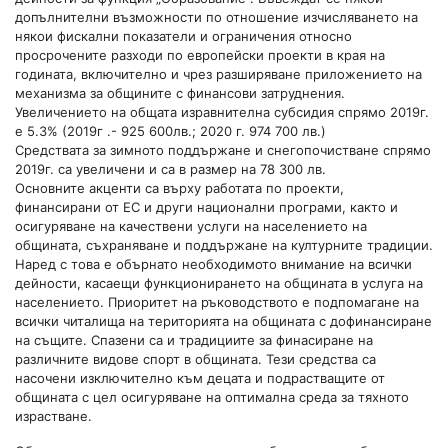
допълнителни възможности по отношение изчисляването на
някои фискални показатели и ограничения относно
просрочените разходи по европейски проекти в края на
годината, включително и чрез разширяване приложението на
механизма за общините с финансови затруднения.
Увеличението на общата изравнителна субсидия спрямо 2019г.
е 5.3% (2019г .- 925 600лв.; 2020 г. 974 700 лв.)
Средствата за зимното поддържане и снегопочистване спрямо
2019г. са увеличени и са в размер на 78 300 лв.
Основните акценти са върху работата по проекти,
финансирани от ЕС и други национални програми, както и
осигуряване на качествени услуги на населението на
общината, съхраняване и поддържане на културните традиции.
Наред с това е обърнато необходимото внимание на всички
дейности, касаещи функционирането на общината в услуга на
населението. Приоритет на ръководството е подпомагане на
всички читалища на територията на общината с дофинансиране
на същите. Спазени са и традициите за финасиране на
различните видове спорт в общината. Тези средства са
насочени изключително към децата и подрастващите от
общината с цел осигуряване на оптимална среда за тяхното
израстване.