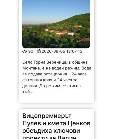
90 |
2026-08-05 18:07:15
Село Горна Вереница, в община
Монтана, е на воден режим. Вода
се подава ротационна – 24 часа
са горния края и 24 часа за
долния. До режим се стигна,
тъй...
Вицепремиерът
Пулев и кмета Ценков
обсъдиха ключови
проекти за Видин