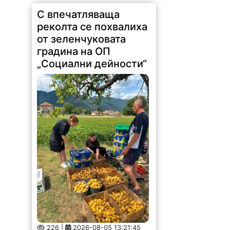
С впечатляваща
реколта се похвалиха
от зеленчуковата
градина на ОП
„Социални дейности“
226 |
2026-08-05 13:21:45