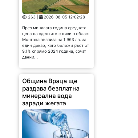
263 |
2026-08-05 12:02:28
През миналата година средната
цена на сделките с ниви в област
Монтана възлиза на 1 963 лв. за
един декар, като бележи ръст от
9.1% спрямо 2024 година, сочат
данни...
Община Враца ще
раздава безплатна
минерална вода
заради жегата