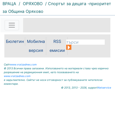
ВРАЦА
/
ОРЯХОВО
/ Спортът за децата -приоритет
141 |
2026-08-05 09:37:40
за Община Оряхово
Община Бяла Слатина
постави началото на поредица от
информационни срещи,
посветени на общественото
здраве и превенцията.
Инициативата има за цел да
Бюлетин
Мобилна
RSS
предостави на жителите достъп
до актуална и полезна
версия
емисии
информация по теми,...
Сайт
www.vratzadnes.com
© 2013 Всички права запазени. Използването на материали става чрез изрично
разрешение на редакционния екип, като позоваването на
www.vratzadnes.com
е задължително. Сайтът не носи отговорност за публикуваните читателски
коментари.
© 2013, 2013 - 2026, support
Netservice