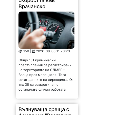
скоростта във
Врачанско
150 |
2026-08-06 11:20:20
Общо 151 криминални
престъпления са регистрирани
на територията на ОДМВР –
Враца през месец юли. Това
сочат данните на дирекцията. От
тях 38 са разкрити, а по
останалите случаи работата...
Вълнуваща среща с