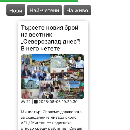
Най-четени
На живо
Нови
Търсете новия брой
на вестник
„Северозапад днес“!
В него четете:
72 |
2026-08-06 19:29:30
Министър: Спряхме далаверата
за скандалните ливади около
АЕЦ! Жители се надигнаха
отново срещу разбит път Следят