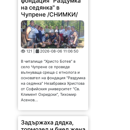
фондация "Раздумка
на седянка" в
Чупрене /СНИМКИ/
121 |
2026-08-06 11:06:50
В читалище "Христо Ботев" в
село Чупрене се проведе
вълнуваща среща с етнолога и
основател на фондация "Раздумка
на седянка" Незабравка Христова
от Софийския университет "Св.
Климент Охридски", Тихомир
Асенов...
Задържаха дядка,
тормозел и биел жена