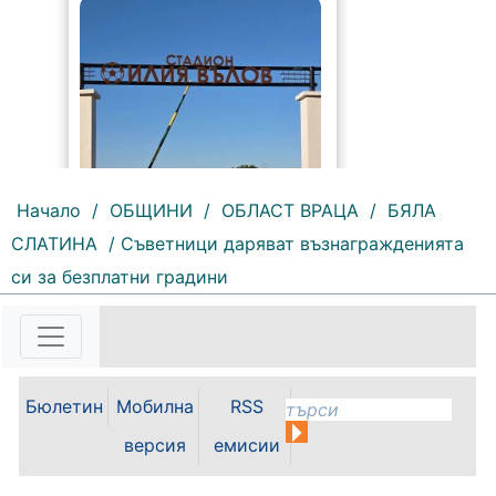
Начало
/
ОБЩИНИ
/
ОБЛАСТ ВРАЦА
/
БЯЛА
СЛАТИНА
/ Съветници даряват възнагражденията
144 |
2026-08-06 09:55:43
си за безплатни градини
С футболна среща между
юношеските отбори на "Мизия" /
Кнежа/ и "Ботев" /Враца/ ще
бъде открит градския стадион в
Кнежа. Спортното съоръжение
Бюлетин
Мобилна
RSS
носи името на легендарния
вратар от близкото минало
версия
емисии
Илия...