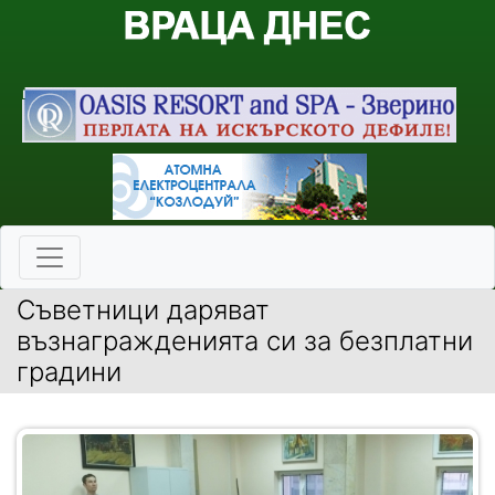
Съветници даряват
възнагражденията си за безплатни
градини