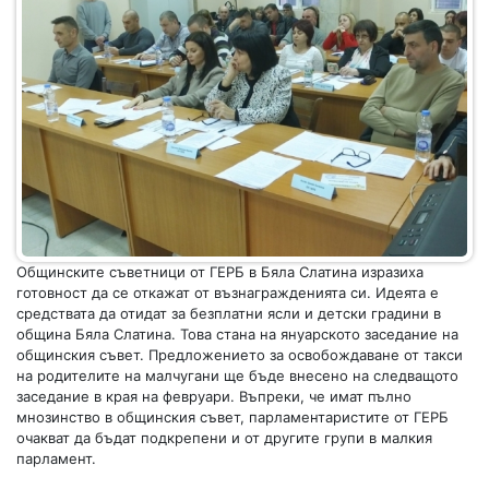
Общинските съветници от ГЕРБ в Бяла Слатина изразиха
готовност да се откажат от възнагражденията си. Идеята е
средствата да отидат за безплатни ясли и детски градини в
община Бяла Слатина. Това стана на януарското заседание на
общинския съвет. Предложението за освобождаване от такси
на родителите на малчугани ще бъде внесено на следващото
заседание в края на февруари. Въпреки, че имат пълно
мнозинство в общинския съвет, парламентаристите от ГЕРБ
очакват да бъдат подкрепени и от другите групи в малкия
парламент.