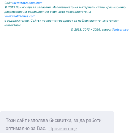
Сайт
www.vratzadnes.com
© 2013 Всички права запазени. Използването на материали става чрез изрично
разрешение на редакционния екип, като позоваването на
www.vratzadnes.com
е задължително. Сайтът не носи отговорност за публикуваните читателски
коментари.
© 2013, 2013 - 2026, support
Netservice
Този сайт използва бисквитки, за да работи
оптимално за Вас.
Прочети още