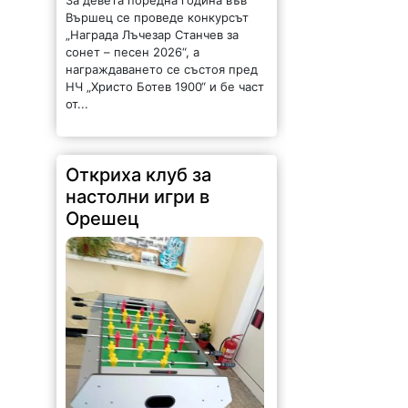
За девета поредна година във
Вършец се проведе конкурсът
„Награда Лъчезар Станчев за
сонет – песен 2026“, а
награждаването се състоя пред
НЧ „Христо Ботев 1900“ и бе част
от...
Откриха клуб за
настолни игри в
Орешец