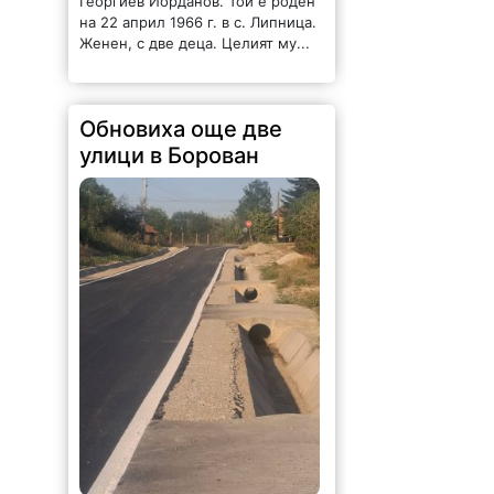
Георгиев Йорданов. Той е роден
на 22 април 1966 г. в с. Липница.
Женен, с две деца. Целият му...
Обновиха още две
улици в Борован