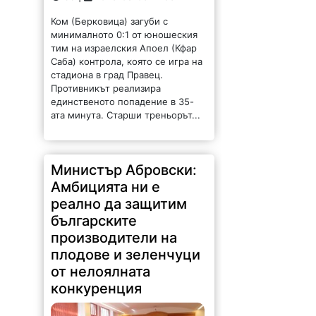
Ком (Берковица) загуби с
минималното 0:1 от юношеския
тим на израелския Апоел (Кфар
Саба) контрола, която се игра на
стадиона в град Правец.
Противникът реализира
единственото попадение в 35-
ата минута. Старши треньорът...
Министър Абровски:
Амбицията ни е
реално да защитим
българските
производители на
плодове и зеленчуци
от нелоялната
конкуренция