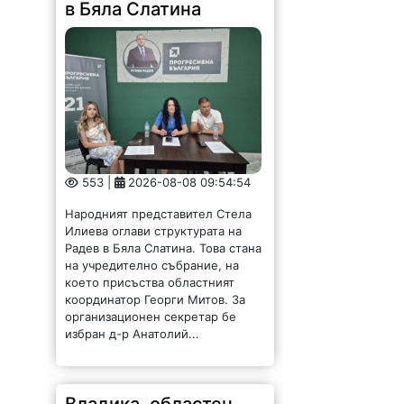
в Бяла Слатина
553 |
2026-08-08 09:54:54
Народният представител Стела
Илиева оглави структурата на
Радев в Бяла Слатина. Това стана
на учредително събрание, на
което присъства областният
координатор Георги Митов. За
организационен секретар бе
избран д-р Анатолий...
Владика, областен