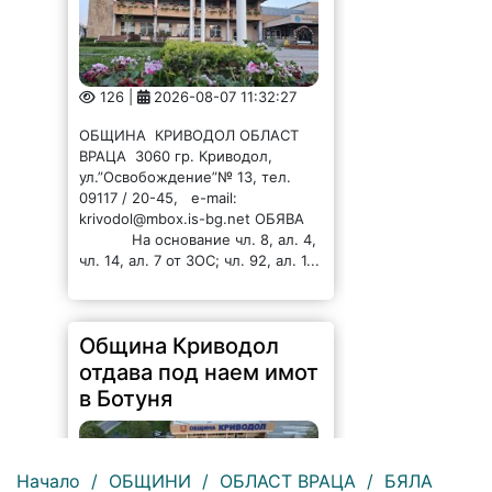
126 |
2026-08-07 11:32:27
ОБЩИНА КРИВОДОЛ ОБЛАСТ
ВРАЦА 3060 гр. Криводол,
ул.”Освобождение”№ 13, тел.
09117 / 20-45, e-mail:
krivodol@mbox.is-bg.net ОБЯВА
На основание чл. 8, ал. 4,
чл. 14, ал. 7 от ЗОС; чл. 92, ал. 1...
Община Криводол
отдава под наем имот
в Ботуня
Начало
/
ОБЩИНИ
/
ОБЛАСТ ВРАЦА
/
БЯЛА