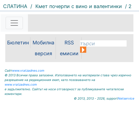
СЛАТИНА
/
Кмет почерпи с вино и валентинки
/ 2
132 |
2026-08-07 11:30:54
ОБЩИНА КРИВОДОЛ ОБЛАСТ
ВРАЦА 3060 гр. Криводол, ул.
Бюлетин
Мобилна
RSS
„Освобождение” № 13, тел.
09117/20-45, e-mail:
версия
емисии
krivodol@mbox.is-bg.net ОБЯВА
На основание чл. 8, ал. 4,
чл. 14, ал. 7 от ЗОС; чл. 92, ал. 1...
Сайт
www.vratzadnes.com
© 2013 Всички права запазени. Използването на материали става чрез изрично
разрешение на редакционния екип, като позоваването на
www.vratzadnes.com
е задължително. Сайтът не носи отговорност за публикуваните читателски
коментари.
© 2013, 2013 - 2026, support
Netservice