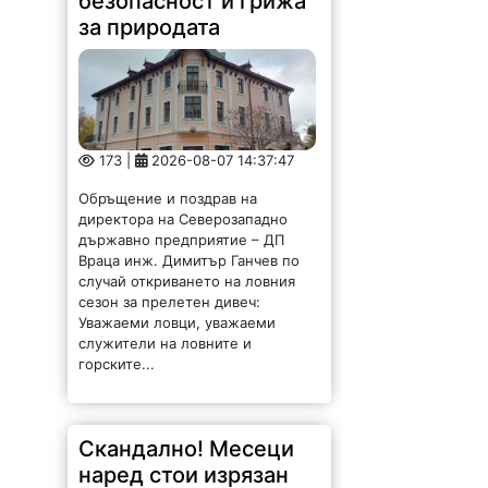
безопасност и грижа
за природата
173 |
2026-08-07 14:37:47
Обръщение и поздрав на
директора на Северозападно
държавно предприятие – ДП
Враца инж. Димитър Ганчев по
случай откриването на ловния
сезон за прелетен дивеч:
Уважаеми ловци, уважаеми
служители на ловните и
горските...
Скандално! Месеци
наред стои изрязан