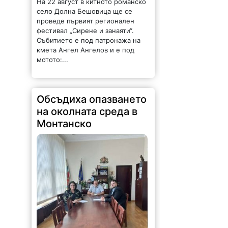
На 22 август в китното романско
село Долна Бешовица ще се
проведе първият регионален
фестивал „Сирене и занаяти“.
Събитието е под патронажа на
кмета Ангел Ангелов и е под
мотото:...
Обсъдиха опазването
на околната среда в
Монтанско