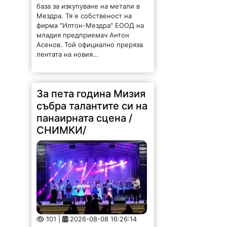
база за изкупуване на метали в
Мездра. Тя е собственост на
фирма "Илтон-Мездра" ЕООД на
младия предприемач Антон
Асенов. Той официално преряза
лентата на новия...
За пета година Мизия
събра талантите си на
панаирната сцена /
СНИМКИ/
101 |
2026-08-08 16:26:14