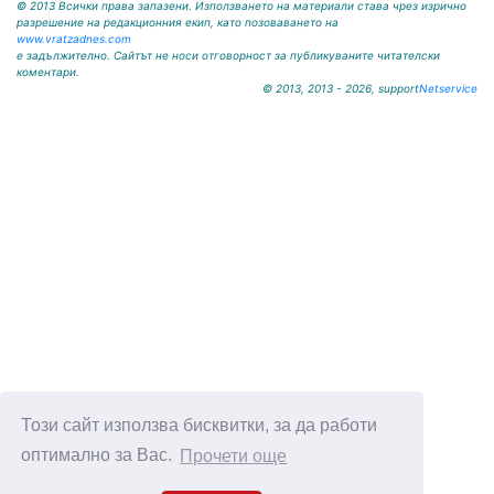
© 2013 Всички права запазени. Използването на материали става чрез изрично
разрешение на редакционния екип, като позоваването на
www.vratzadnes.com
е задължително. Сайтът не носи отговорност за публикуваните читателски
коментари.
© 2013, 2013 - 2026, support
Netservice
Този сайт използва бисквитки, за да работи
оптимално за Вас.
Прочети още