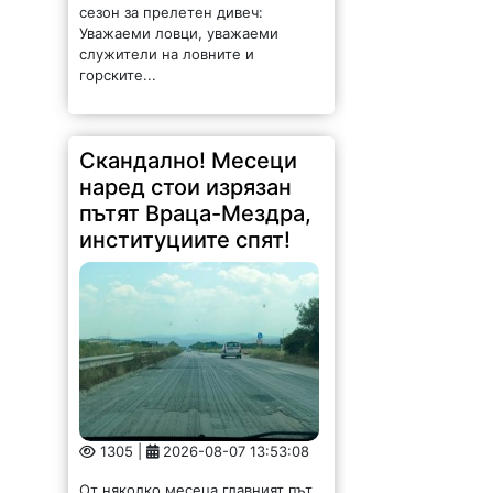
Скандално! Месеци
наред стои изрязан
пътят Враца-Мездра,
институциите спят!
1305 |
2026-08-07 13:53:08
От няколко месеца главният път
Враца-Мездра стои с премахнат
горен слой на асфалта, но до
ремонт така и не се стига.
Шофирането е изпитание за
водачите и автомобилите, които
буквално...