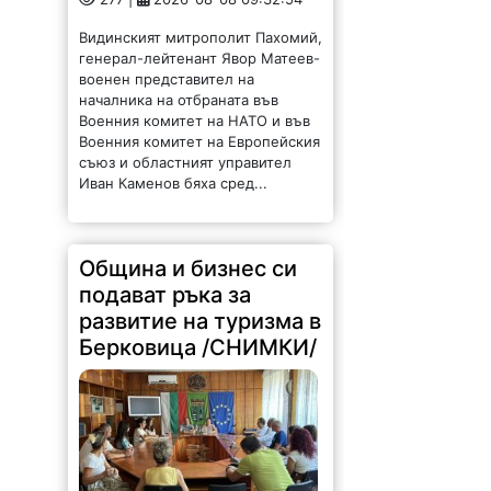
съюз и областният управител
Иван Каменов бяха сред...
Община и бизнес си
подават ръка за
развитие на туризма в
Берковица /СНИМКИ/
234 |
2026-08-07 15:48:50
На 7 август 2026 г. се проведе
работна среща между
ръководството на Община