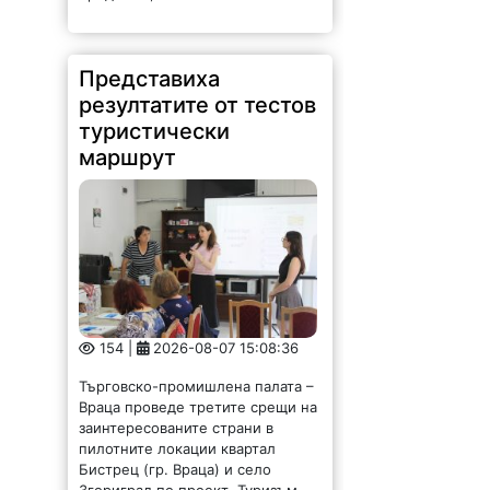
маршрут
154 |
2026-08-07 15:08:36
Търговско-промишлена палата –
Враца проведе третите срещи на
заинтересованите страни в
пилотните локации квартал
Бистрец (гр. Враца) и село
Згориград по проект „Туризъм,
ръководен от местните
общности: създаване на
устойчиви...
Новият ловен сезон –