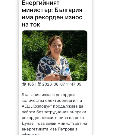
165 |
2026-08-07 11:47:09
България изнася рекордни
количества електроенергия, а
АЕЦ „Козлодуй“ продължава да
работи без затруднения въпреки
рекордно ниските нива на река
Дунав. Това заяви министърът на
енергетиката Ива Петрова в
ефира на...
Община Криводол
отдава под наем имот
в Градешница