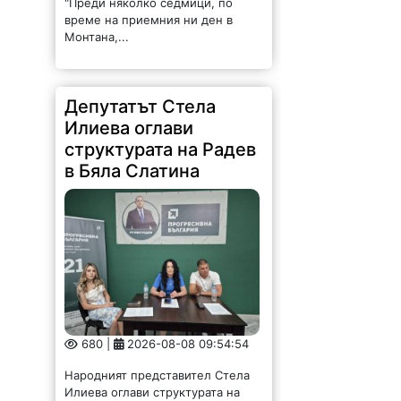
Илиева оглави
структурата на Радев
в Бяла Слатина
680 |
2026-08-08 09:54:54
Народният представител Стела
Илиева оглави структурата на
Радев в Бяла Слатина. Това стана
на учредително събрание, на
което присъства областният
координатор Георги Митов. За
организационен секретар бе
избран д-р Анатолий...