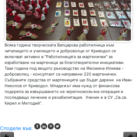
Всяка година твoрческата Вапцарова работилница към
читалището и училището и доброволци от Криводол се
включват активно в "Работилницата за мартенички" за
изработване на мартеници за благотворителни инициативи.
Тази година под вещото ръководство на Жесмина Илиева -
доброволец - консултант са направени 220 мартенички.
Събраните средства от мартениците ще бъдат дарени на Иван
Николов от Криводол. Младежът има нужд от финансова
подкрепа за извършването на черепномозъчна операция и
последващо лечение и рехабилитация. Ученик е в СУ „Св.св.
Кирил и Методий”.
Сподели във: