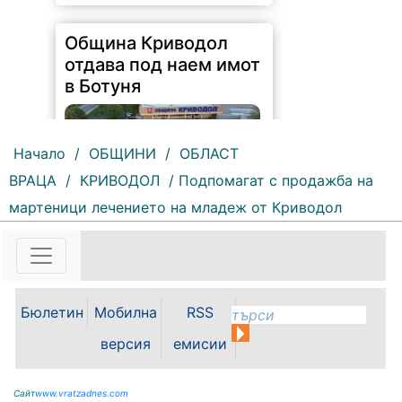
159 |
2026-08-07 11:30:54
ОБЩИНА КРИВОДОЛ ОБЛАСТ
ВРАЦА 3060 гр. Криводол, ул.
Начало
/
ОБЩИНИ
/
ОБЛАСТ
„Освобождение” № 13, тел.
09117/20-45, e-mail:
ВРАЦА
/
КРИВОДОЛ
/ Подпомагат с продажба на
krivodol@mbox.is-bg.net ОБЯВА
мартеници лечението на младеж от Криводол
На основание чл. 8, ал. 4,
чл. 14, ал. 7 от ЗОС; чл. 92, ал. 1...
Бюлетин
Мобилна
RSS
версия
емисии
Сайт
www.vratzadnes.com