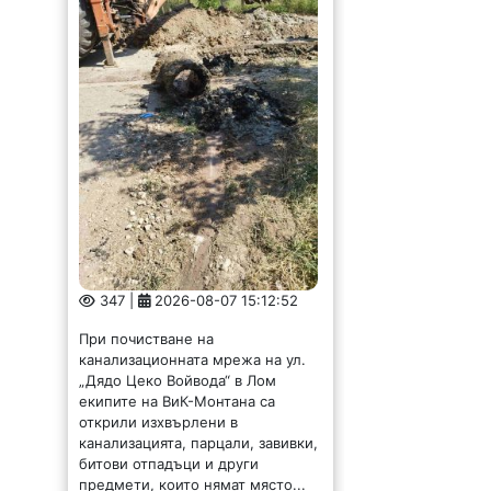
347 |
2026-08-07 15:12:52
При почистване на
канализационната мрежа на ул.
„Дядо Цеко Войвода“ в Лом
екипите на ВиК-Монтана са
открили изхвърлени в
канализацията, парцали, завивки,
битови отпадъци и други
предмети, които нямат място...
Представиха
резултатите от тестов
туристически