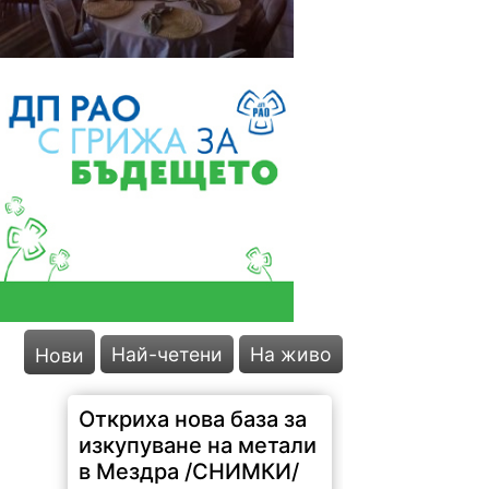
Откриха нова база за
изкупуване на метали
в Мездра /СНИМКИ/
Най-четени
На живо
Нови
1279 |
2026-08-08 17:03:35