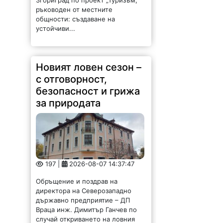
с отговорност,
безопасност и грижа
за природата
197 |
2026-08-07 14:37:47
Обръщение и поздрав на
директора на Северозападно
държавно предприятие – ДП
Враца инж. Димитър Ганчев по
случай откриването на ловния
сезон за прелетен дивеч:
Уважаеми ловци, уважаеми
служители на ловните и
горските...