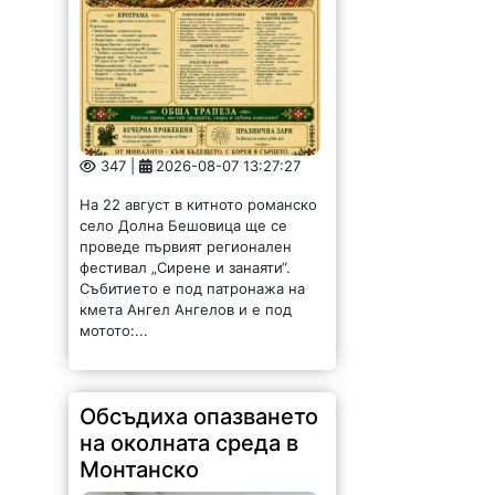
347 |
2026-08-07 13:27:27
На 22 август в китното романско
село Долна Бешовица ще се
проведе първият регионален
фестивал „Сирене и занаяти“.
Събитието е под патронажа на
кмета Ангел Ангелов и е под
мотото:...
Обсъдиха опазването
на околната среда в
Монтанско