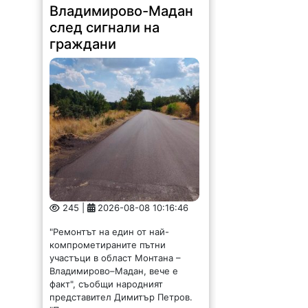
245 |
2026-08-08 10:16:46
"Ремонтът на един от най-
компрометираните пътни
участъци в област Монтана –
Владимирово–Мадан, вече е
факт", съобщи народният
представител Димитър Петров.
"Преди няколко седмици, по
време на приемния ни ден в
Монтана,...
Депутатът Стела