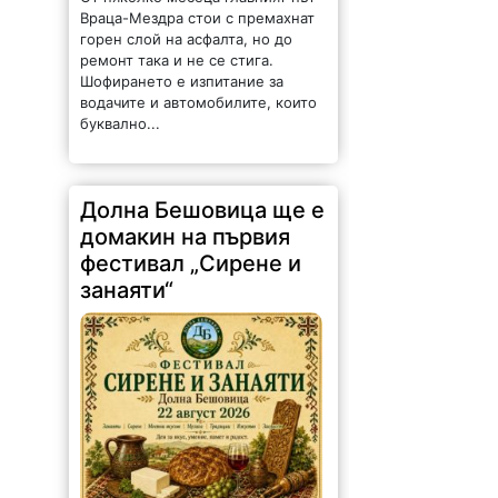
Долна Бешовица ще е
домакин на първия
фестивал „Сирене и
занаяти“