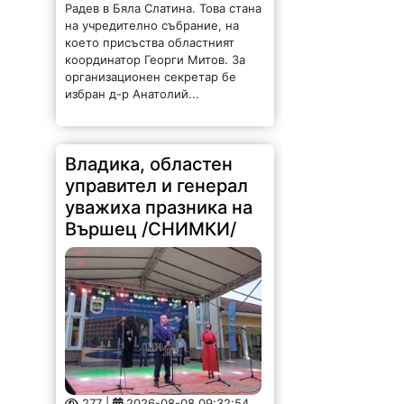
Владика, областен
управител и генерал
уважиха празника на
Вършец /СНИМКИ/
277 |
2026-08-08 09:32:54
Видинският митрополит Пахомий,
генерал-лейтенант Явор Матеев-
военен представител на
началника на отбраната във
Военния комитет на НАТО и във
Военния комитет на Европейския