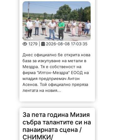
Днес официално бе открита нова
база за изкупуване на метали в
Мездра. Тя е собственост на
фирма "Илтон-Мездра" ЕООД на
младия предприемач Антон
Асенов. Той официално преряза
лентата на новия...
За пета година Мизия
събра талантите си на
панаирната сцена /
СНИМКИ/