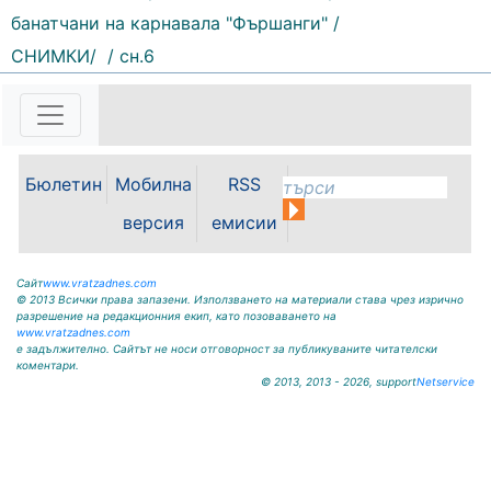
банатчани на карнавала "Фършанги" /
Обръщение и поздрав на
СНИМКИ/
/ сн.6
директора на Северозападно
държавно предприятие – ДП
Враца инж. Димитър Ганчев по
случай откриването на ловния
сезон за прелетен дивеч:
Уважаеми ловци, уважаеми
Бюлетин
Мобилна
RSS
служители на ловните и
горските...
версия
емисии
Сайт
www.vratzadnes.com
© 2013 Всички права запазени. Използването на материали става чрез изрично
разрешение на редакционния екип, като позоваването на
www.vratzadnes.com
е задължително. Сайтът не носи отговорност за публикуваните читателски
коментари.
© 2013, 2013 - 2026, support
Netservice