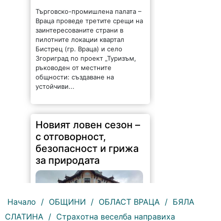
Търговско-промишлена палата –
Враца проведе третите срещи на
заинтересованите страни в
пилотните локации квартал
Бистрец (гр. Враца) и село
Згориград по проект „Туризъм,
ръководен от местните
общности: създаване на
устойчиви...
Новият ловен сезон –
с отговорност,
безопасност и грижа
за природата
Начало
/
ОБЩИНИ
/
ОБЛАСТ ВРАЦА
/
БЯЛА
СЛАТИНА
/
Страхотна веселба направиха
239 |
2026-08-07 14:37:47