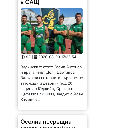
в САЩ
92 |
2026-08-09 17:35:54
Видинският атлет Васил Антонов
и врачанинът Деян Цветанов
бягаха на световното първенство
за юноши и девойки под 20
години в Юджийн, Орегон в
щафетата 4х100 м, заедно с Йоан
Каменов...
Оселна посрещна