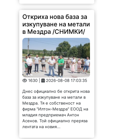
Откриха нова база за
изкупуване на метали
в Мездра /СНИМКИ/
1630 |
2026-08-08 17:03:35
Днес официално бе открита нова
база за изкупуване на метали в
Мездра. Тя е собственост на
фирма "Илтон-Мездра" ЕООД на
младия предприемач Антон
Асенов. Той официално преряза
лентата на новия...