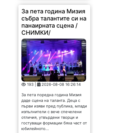
За пета година Мизия
събра талантите си на
панаирната сцена /
СНИМКИ/
193 |
2026-08-08 16:26:14
За пета поредна година Мизия
даде сцена на таланта. Деца с
първи изяви пред публика, млади
изпълнители с вече спечелени
отличия, утвърдени творци и
гостуващи формации бяха част от
юбилейното...