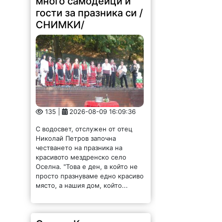
много самодейци и
гости за празника си /
СНИМКИ/
135 |
2026-08-09 16:09:36
С водосвет, отслужен от отец
Николай Петров започна
честването на празника на
красивото мездренско село
Оселна. "Това е ден, в който не
просто празнуваме едно красиво
място, а нашия дом, който...