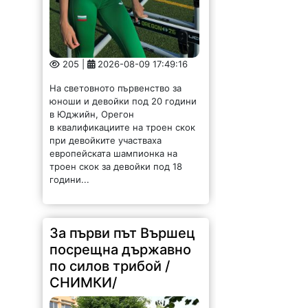
205 |
2026-08-09 17:49:16
На световното първенство за
юноши и девойки под 20 години
в Юджийн, Орегон
в квалификациите на троен скок
при девойките участваха
европейската шампионка на
троен скок за девойки под 18
години...
За първи път Вършец
посрещна държавно
по силов трибой /
СНИМКИ/