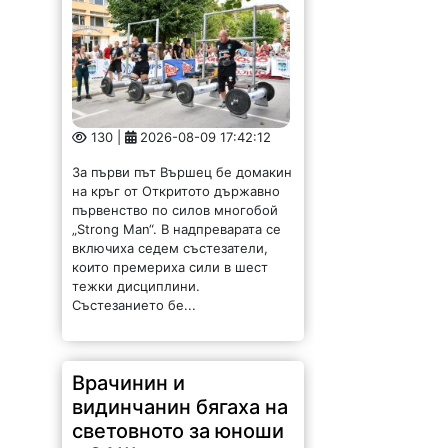
130 |
2026-08-09 17:42:12
За първи път Вършец бе домакин
на кръг от Откритото държавно
първенство по силов многобой
„Strong Man“. В надпреварата се
включиха седем състезатели,
които премериха сили в шест
тежки дисциплини.
Състезанието бе...
Врачинин и
видинчанин бягаха на
световното за юноши