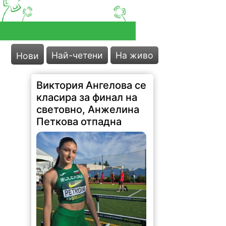
Най-четени
На живо
Нови
Виктория Ангелова се
класира за финал на
световно, Анжелина
Петкова отпадна