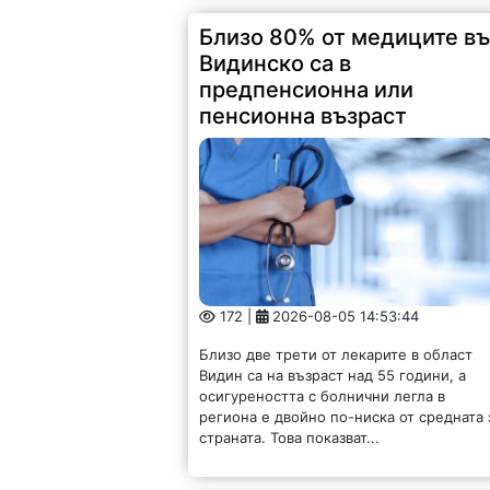
Близо 80% от медиците в
Видинско са в
предпенсионна или
пенсионна възраст
172 |
2026-08-05 14:53:44
Близо две трети от лекарите в област
Видин са на възраст над 55 години, а
осигуреността с болнични легла в
региона е двойно по-ниска от средната 
страната. Това показват...