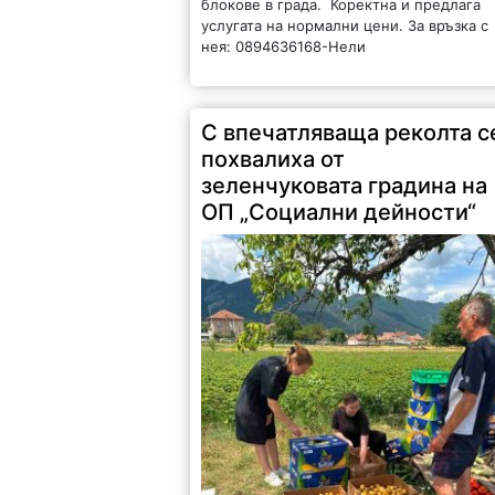
блокове в града. Коректна и предлага
услугата на нормални цени. За връзка с
нея: 0894636168-Нели
С впечатляваща реколта с
похвалиха от
зеленчуковата градина на
ОП „Социални дейности“