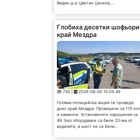
Видин д-р Цветан Ценков,...
Глобиха десетки шофьори
край Мездра
735 |
2026-08-05 15:05:49
Голяма полицейска акция се проведе
днес край Мездра. Проверени са 170 ко
и камиони. Установените нарушения са
49. Без оборудване са били 33-ма от
водачите, а шест не са били...