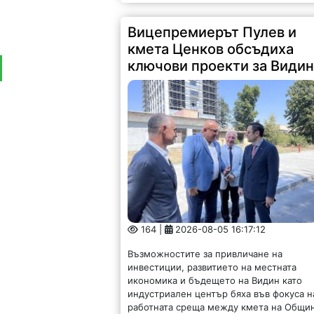
Вицепремиерът Пулев и
кмета Ценков обсъдиха
ключови проекти за Види
164 |
2026-08-05 16:17:12
Възможностите за привличане на
инвестиции, развитието на местната
икономика и бъдещето на Видин като
индустриален център бяха във фокуса н
работната среща между кмета на Общи