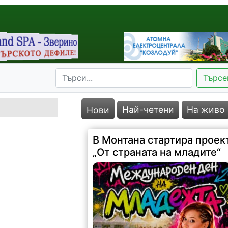
Търсе
Най-четени
На живо
Нови
В Монтана стартира проек
„От страната на младите“