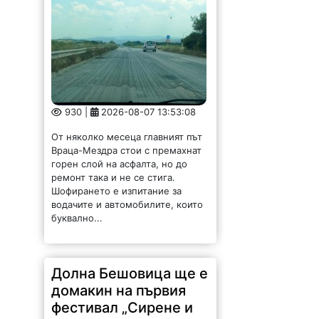
930 |
2026-08-07 13:53:08
От няколко месеца главният път
Враца-Мездра стои с премахнат
горен слой на асфалта, но до
ремонт така и не се стига.
Шофирането е изпитание за
водачите и автомобилите, които
буквално...
Долна Бешовица ще е
домакин на първия
фестивал „Сирене и