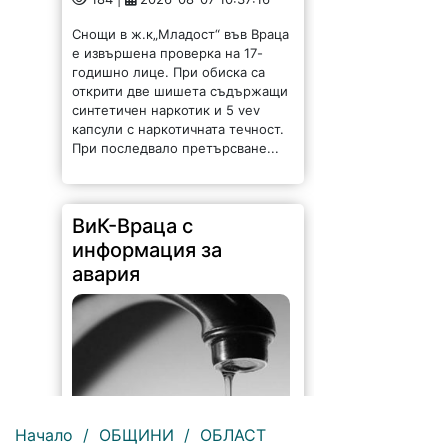
Снощи в ж.к„Младост“ във Враца
е извършена проверка на 17-
годишно лице. При обиска са
открити две шишета съдържащи
синтетичен наркотик и 5 vev
капсули с наркотичната течност.
При последвало претърсване...
ВиК-Враца с
информация за
авария
Начало
/
ОБЩИНИ
/
ОБЛАСТ