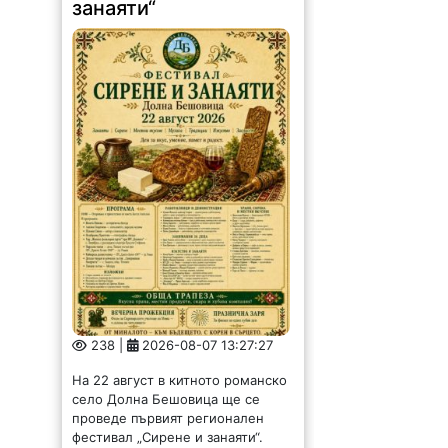
занаяти“
238 |
2026-08-07 13:27:27
На 22 август в китното романско
село Долна Бешовица ще се
проведе първият регионален
фестивал „Сирене и занаяти“.