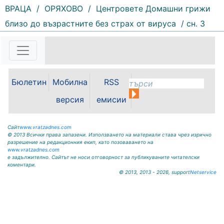
ВРАЦА
/
ОРЯХОВО
/
Центровете Домашни грижи
204 |
2026-08-07 10:31:48
близо до възрастните без страх от вируса
/ сн. 3
"Водоснабдяване и канализация“
ООД – Враца уведомява своите
потребители, че поради
възникнала аварийна ситуация е
спряно водоподаването в
ул."Никола Вапцаров" днес
Бюлетин
Мобилна
RSS
07.08.2026г. до отстраняване на
аварията. Тел.: 092 66 11 19 Тел.:
версия
емисии
0889 316...
Сайт
www.vratzadnes.com
© 2013 Всички права запазени. Използването на материали става чрез изрично
разрешение на редакционния екип, като позоваването на
www.vratzadnes.com
е задължително. Сайтът не носи отговорност за публикуваните читателски
коментари.
© 2013, 2013 - 2026, support
Netservice