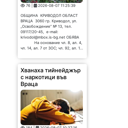
76 |
2026-08-07 11:25:39
ОБЩИНА КРИВОДОЛ ОБЛАСТ
ВРАЦА 3060 гр. Криводол, ул.
„Освобождение” № 13, тел.
09117/20-45, e-mail:
krivodol@mbox.is-bg.net ОБЯВА
На основание чл. 8, ал. 4,
чл. 14, ал. 7 от ЗОС; чл. 92, ал. 1...
Хванаха тийнейджър
с наркотици във
Враца
184 |
2026-08-07 10:37:16