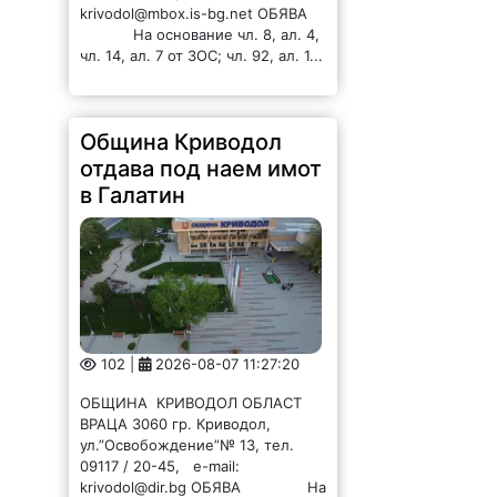
krivodol@mbox.is-bg.net ОБЯВА
На основание чл. 8, ал. 4,
чл. 14, ал. 7 от ЗОС; чл. 92, ал. 1...
Община Криводол
отдава под наем имот
в Галатин
102 |
2026-08-07 11:27:20
ОБЩИНА КРИВОДОЛ ОБЛАСТ
ВРАЦА 3060 гр. Криводол,
ул.”Освобождение”№ 13, тел.
09117 / 20-45, e-mail:
krivodol@dir.bg ОБЯВА На