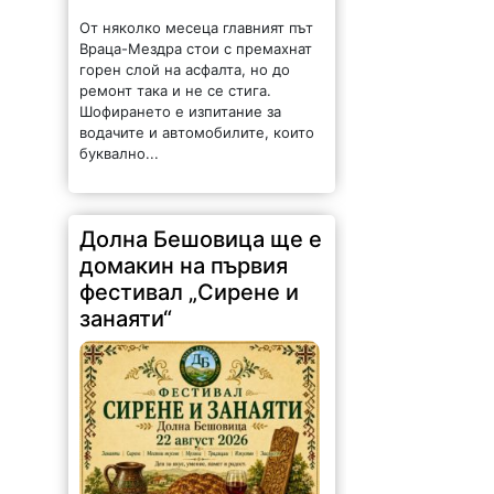
От няколко месеца главният път
Враца-Мездра стои с премахнат
горен слой на асфалта, но до
ремонт така и не се стига.
Шофирането е изпитание за
водачите и автомобилите, които
буквално...
Долна Бешовица ще е
домакин на първия
фестивал „Сирене и
занаяти“