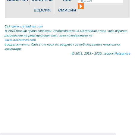
07.08.2026г. до отстраняване на
аварията. Тел.: 092 66 11 19 Тел.:
версия
емисии
0889 316...
Сайт
www.vratzadnes.com
© 2013 Всички права запазени. Използването на материали става чрез изрично
разрешение на редакционния екип, като позоваването на
www.vratzadnes.com
е задължително. Сайтът не носи отговорност за публикуваните читателски
коментари.
© 2013, 2013 - 2026, support
Netservice