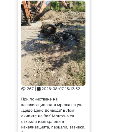
267 |
2026-08-07 15:12:52
При почистване на
канализационната мрежа на ул.
„Дядо Цеко Войвода“ в Лом
екипите на ВиК-Монтана са
открили изхвърлени в
канализацията, парцали, завивки,