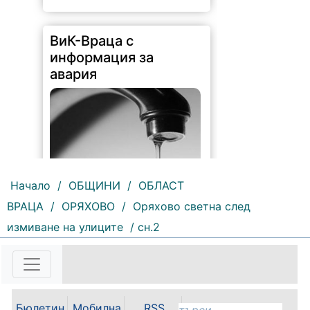
ВиК-Враца с
информация за
авария
Начало
/
ОБЩИНИ
/
ОБЛАСТ
ВРАЦА
/
ОРЯХОВО
/
Оряхово светна след
217 |
2026-08-07 10:31:48
измиване на улиците
/ сн.2
"Водоснабдяване и канализация“
ООД – Враца уведомява своите
потребители, че поради
възникнала аварийна ситуация е
спряно водоподаването в
ул."Никола Вапцаров" днес
Бюлетин
Мобилна
RSS