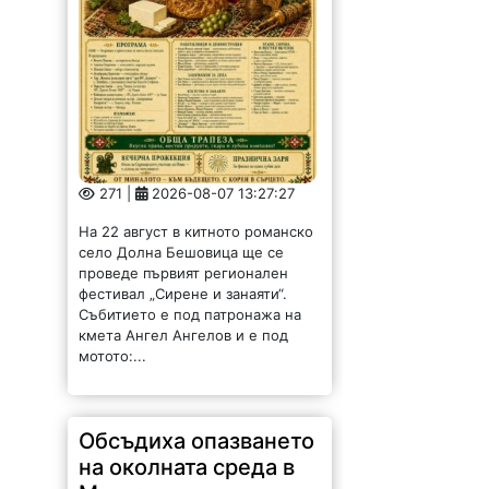
271 |
2026-08-07 13:27:27
На 22 август в китното романско
село Долна Бешовица ще се
проведе първият регионален
фестивал „Сирене и занаяти“.
Събитието е под патронажа на
кмета Ангел Ангелов и е под
мотото:...
Обсъдиха опазването
на околната среда в