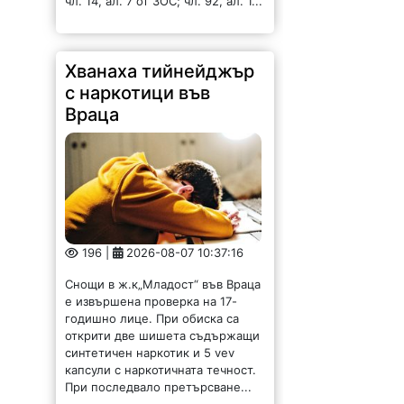
чл. 14, ал. 7 от ЗОС; чл. 92, ал. 1...
Хванаха тийнейджър
с наркотици във
Враца
196 |
2026-08-07 10:37:16
Снощи в ж.к„Младост“ във Враца
е извършена проверка на 17-
годишно лице. При обиска са
открити две шишета съдържащи
синтетичен наркотик и 5 vev
капсули с наркотичната течност.
При последвало претърсване...