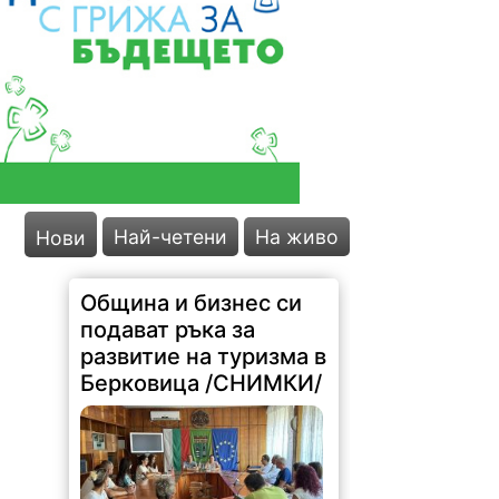
Най-четени
На живо
Нови
Община и бизнес си
подават ръка за
развитие на туризма в
Берковица /СНИМКИ/