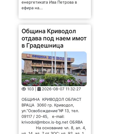
енергетиката Ива Петрова в
ефира на...
Община Криводол
отдава под наем имот
в Градешница
103 |
2026-08-07 11:32:27
ОБЩИНА КРИВОДОЛ ОБЛАСТ
ВРАЦА 3060 гр. Криводол,
ул.”Освобождение”№ 13, тел.
09117 / 20-45, e-mail:
krivodol@mbox.is-bg.net ОБЯВА
На основание чл. 8, ал. 4,
чл. 14, ал. 7 от ЗОС; чл. 92, ал. 1...