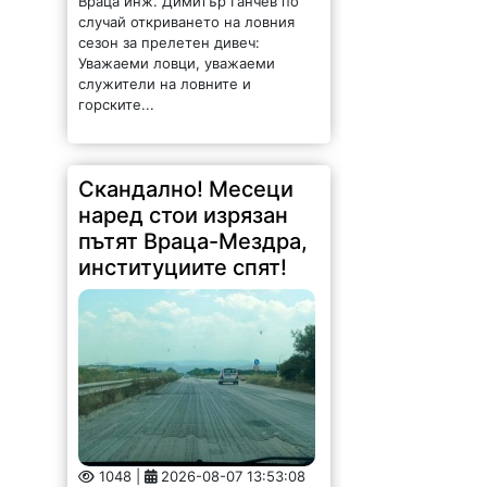
Враца инж. Димитър Ганчев по
случай откриването на ловния
сезон за прелетен дивеч:
Уважаеми ловци, уважаеми
служители на ловните и
горските...
Скандално! Месеци
наред стои изрязан
пътят Враца-Мездра,
институциите спят!
1048 |
2026-08-07 13:53:08