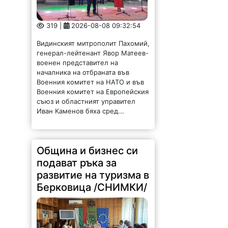
319 |
2026-08-08 09:32:54
Видинският митрополит Пахомий,
генерал-лейтенант Явор Матеев-
военен представител на
началника на отбраната във
Военния комитет на НАТО и във
Военния комитет на Европейския
съюз и областният управител
Иван Каменов бяха сред...
Община и бизнес си
подават ръка за
развитие на туризма в
Берковица /СНИМКИ/