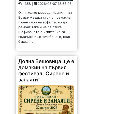
От няколко месеца главният път
Враца-Мездра стои с премахнат
горен слой на асфалта, но до
ремонт така и не се стига.
Шофирането е изпитание за
водачите и автомобилите, които
буквално...
Долна Бешовица ще е
домакин на първия
фестивал „Сирене и
занаяти“