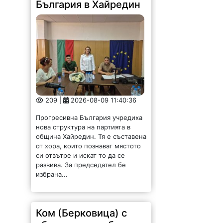
209 |
2026-08-09 11:40:36
Прогресивна България учредиха
нова структура на партията в
община Хайредин. Тя е съставена
от хора, които познават мястото
си отвътре и искат то да се
развива. За председател бе
избрана...
Ком (Берковица) с
убедителна победа