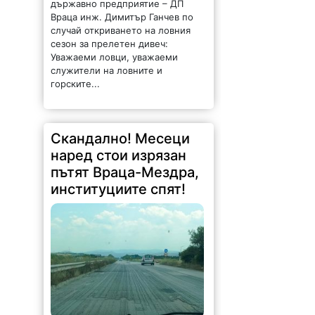
Враца инж. Димитър Ганчев по
случай откриването на ловния
сезон за прелетен дивеч:
Уважаеми ловци, уважаеми
служители на ловните и
горските...
Скандално! Месеци
наред стои изрязан
пътят Враца-Мездра,
институциите спят!
1358 |
2026-08-07 13:53:08