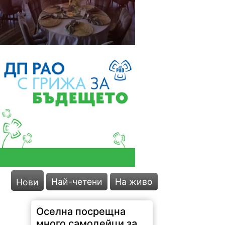
Най-четени
На живо
Нови
Оселна посрещна
много самодейци за