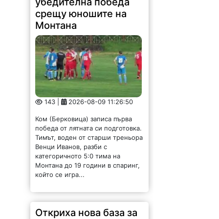
срещу юношите на
Монтана
143 |
2026-08-09 11:26:50
Ком (Берковица) записа първа
победа от лятната си подготовка.
Тимът, воден от старши треньора
Венци Иванов, разби с
категоричното 5:0 тима на
Монтана до 19 години в спаринг,
който се игра...
Откриха нова база за
изкупуване на метали