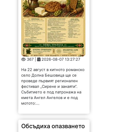
367 |
2026-08-07 13:27:27
На 22 август в китното романско
село Долна Бешовица ще се
проведе първият регионален
фестивал „Сирене и занаяти“.
Събитието е под патронажа на
кмета Ангел Ангелов и е под
мотото:...
Обсъдиха опазването
на околната среда в