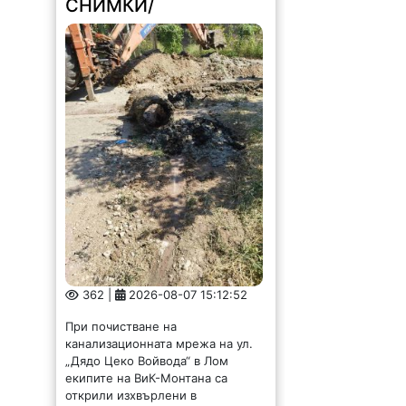
362 |
2026-08-07 15:12:52
При почистване на
канализационната мрежа на ул.
„Дядо Цеко Войвода“ в Лом
екипите на ВиК-Монтана са
открили изхвърлени в
канализацията, парцали, завивки,