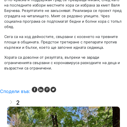
на последните избори местните хора си избраха за кмет Валя
Берчева. Резултатите не закъсняват. Реализира се проект пред
сградата на читалището. Мият се редовно улиците. Чрез
социална програма се подпомагат бедни и болни хора с топъл
обяд.
Сега са на ход дейностите, свързани с косенето на тревните
площи в общината. Предстои третиране с препарати против
кърлежи и бълхи, което ще започне идната седмица.
Хората са доволни от резултата, въпреки че заради
ограниченията свързани с коронавируса разходките на деца и
възрастни са ограничени.
Сподели във:
2