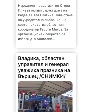
Народният представител Стела
Илиева оглави структурата на
Радев в Бяла Слатина. Това стана
на учредително събрание, на
което присъства областният
координатор Георги Митов. За
организационен секретар бе
избран д-р Анатолий...
Владика, областен
управител и генерал
уважиха празника на
Вършец /СНИМКИ/