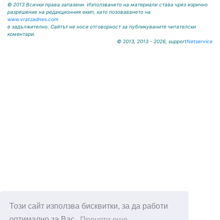
© 2013 Всички права запазени. Използването на материали става чрез изрично
разрешение на редакционния екип, като позоваването на
www.vratzadnes.com
е задължително. Сайтът не носи отговорност за публикуваните читателски
коментари.
© 2013, 2013 - 2026, support
Netservice
Този сайт използва бисквитки, за да работи
оптимално за Вас.
Прочети още