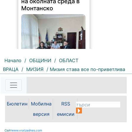
Монтанско
Начало
/
ОБЩИНИ
/
ОБЛАСТ
ВРАЦА
/
МИЗИЯ
/ Мизия става все по-приветлива
103 |
2026-08-07 13:22:00
Областният управител на
Монтана Иван Каменов и
заместник областният управител
Зорница Михайлова проведоха
Бюлетин
Мобилна
RSS
работна среща с новоназначения
директор на РИОСВ - Светослав
версия
емисии
Илиев. По време на срещата бяха
обсъдени приоритетите в...
Сайт
www.vratzadnes.com