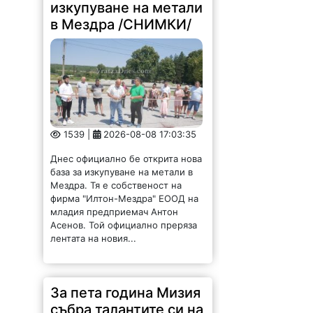
в Мездра /СНИМКИ/
1539 |
2026-08-08 17:03:35
Днес официално бе открита нова
база за изкупуване на метали в
Мездра. Тя е собственост на
фирма "Илтон-Мездра" ЕООД на
младия предприемач Антон
Асенов. Той официално преряза
лентата на новия...
За пета година Мизия
събра талантите си на