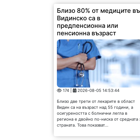
Близо 80% от медиците в
Видинско са в
предпенсионна или
пенсионна възраст
174 |
2026-08-05 14:53:44
Близо две трети от лекарите в област
Видин са на възраст над 55 години, а
осигуреността с болнични легла в
региона е двойно по-ниска от средната 
страната. Това показват...