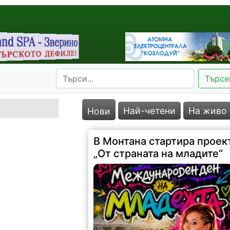
Търсе
Най-четени
На живо
Нови
В Монтана стартира проек
„От страната на младите“