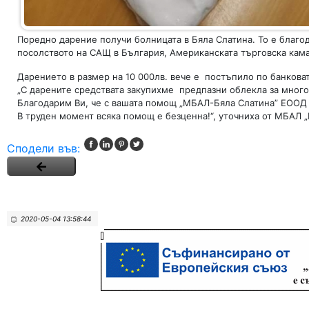
Поредно дарение получи болницата в Бяла Слатина. То е благо
посолството на САЩ в България, Американската търговска кама
Дарението в размер на 10 000лв. вече е постъпило по банковат
„С дарените средствата закупихме предпазни облекла за многок
Благодарим Ви, че с вашата помощ „МБАЛ-Бяла Слатина” ЕООД 
В труден момент всяка помощ е безценна!“, уточниха от МБАЛ „
Сподели във:
2020-05-04 13:58:44