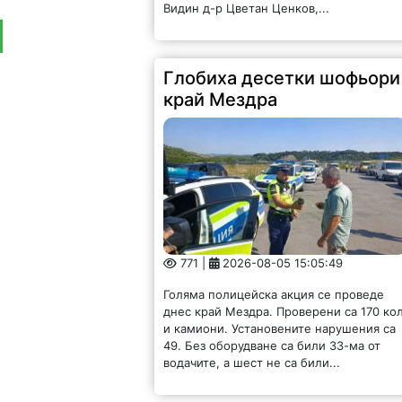
Видин д-р Цветан Ценков,...
Глобиха десетки шофьори
край Мездра
771 |
2026-08-05 15:05:49
Голяма полицейска акция се проведе
днес край Мездра. Проверени са 170 ко
и камиони. Установените нарушения са
49. Без оборудване са били 33-ма от
водачите, а шест не са били...