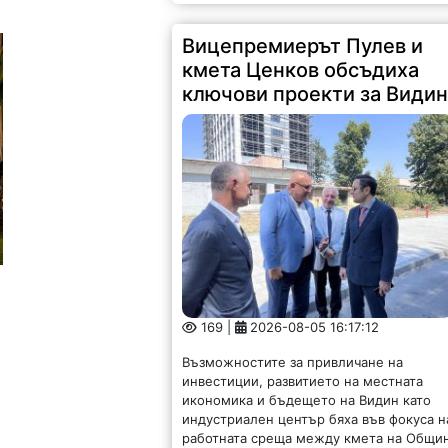
Вицепремиерът Пулев и
кмета Ценков обсъдиха
ключови проекти за Види
169 |
2026-08-05 16:17:12
Възможностите за привличане на
инвестиции, развитието на местната
икономика и бъдещето на Видин като
индустриален център бяха във фокуса н
работната среща между кмета на Общи