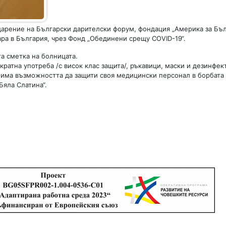
дарение на Български дарителски форум, фондация „Америка за Бъл
ра в България, чрез Фонд „Обединени срещу COVID-19“.
а сметка на болницата.
ратна употреба /с висок клас защита/, ръкавици, маски и дезинфек
има възможността да защити своя медицински персонал в борбата 
Бяла Слатина“.