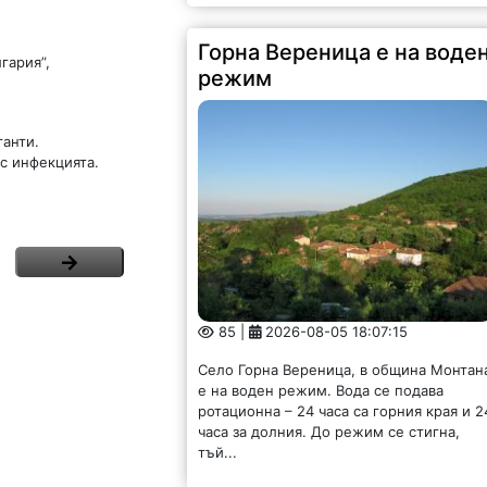
Горна Вереница е на воде
гария”,
режим
танти.
с инфекцията.
85 |
2026-08-05 18:07:15
Село Горна Вереница, в община Монтан
е на воден режим. Вода се подава
ротационна – 24 часа са горния края и 2
часа за долния. До режим се стигна,
тъй...