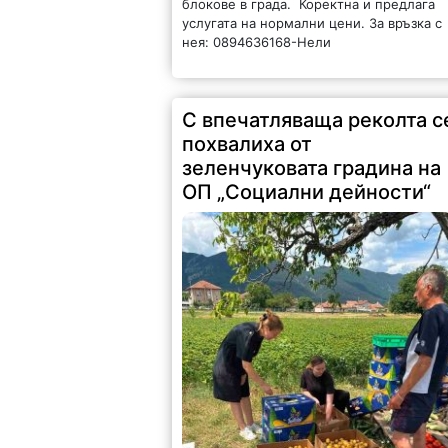
блокове в града. Коректна и предлага
услугата на нормални цени. За връзка с
нея: 0894636168-Нели
С впечатляваща реколта с
похвалиха от
зеленчуковата градина на
ОП „Социални дейности“