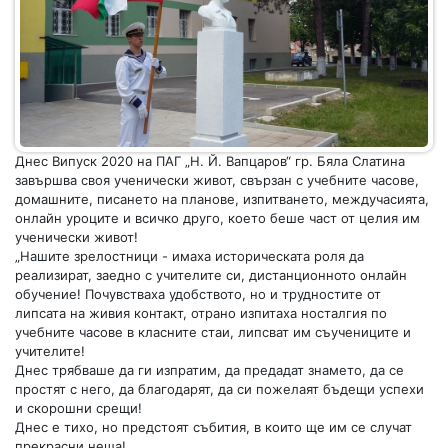
Днес Випуск 2020 на ПАГ „Н. Й. Вапцаров“ гр. Бяла Слатина
завършва своя ученически живот, свързан с учебните часове,
домашните, писането на планове, изпитването, междучасията,
онлайн уроците и всичко друго, което беше част от целия им
ученически живот!
„Нашите зрелостници - имаха историческата роля да
реализират, заедно с учителите си, дистанционното онлайн
обучение! Почувстваха удобството, но и трудностите от
липсата на живия контакт, отрано изпитаха носталгия по
учебните часове в класните стаи, липсват им съучениците и
учителите!
Днес трябваше да ги изпратим, да предадат знамето, да се
простят с него, да благодарят, да си пожелаят бъдещи успехи
и скорошни срещи!
Днес е тихо, но предстоят събития, в които ще им се случат
прекрасни неща!