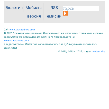
„Освобождение” № 13, тел.
09117/20-45, e-mail:
Бюлетин
Мобилна
RSS
krivodol@mbox.is-bg.net ОБЯВА
На основание чл. 8, ал. 4,
версия
емисии
чл. 14, ал. 7 от ЗОС; чл. 92, ал. 1...
Сайт
www.vratzadnes.com
© 2013 Всички права запазени. Използването на материали става чрез изрично
разрешение на редакционния екип, като позоваването на
www.vratzadnes.com
е задължително. Сайтът не носи отговорност за публикуваните читателски
коментари.
© 2013, 2013 - 2026, support
Netservice