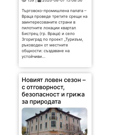
139 |
2026-08-07 15:08:36
Търговско-промишлена палата –
Враца проведе третите срещи на
заинтересованите страни в
пилотните локации квартал
Бистрец (гр. Враца) и село
Згориград по проект „Туризъм,
ръководен от местните
общности: създаване на
устойчиви...
Новият ловен сезон –
с отговорност,
безопасност и грижа
за природата