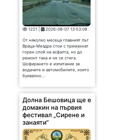
1221 |
2026-08-07 13:53:08
От няколко месеца главният път
Враца-Мездра стои с премахнат
горен слой на асфалта, но до
ремонт така и не се стига.
Шофирането е изпитание за
водачите и автомобилите, които
буквално...
Долна Бешовица ще е
домакин на първия
фестивал „Сирене и
занаяти“