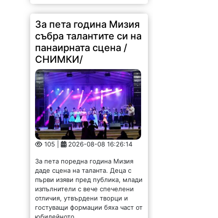
За пета година Мизия
събра талантите си на
панаирната сцена /
СНИМКИ/
105 |
2026-08-08 16:26:14
За пета поредна година Мизия
даде сцена на таланта. Деца с
първи изяви пред публика, млади
изпълнители с вече спечелени
отличия, утвърдени творци и
гостуващи формации бяха част от
юбилейното...