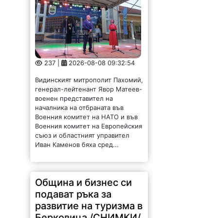
237 |
2026-08-08 09:32:54
Видинският митрополит Пахомий,
генерал-лейтенант Явор Матеев-
военен представител на
началника на отбраната във
Военния комитет на НАТО и във
Военния комитет на Европейския
съюз и областният управител
Иван Каменов бяха сред...
Община и бизнес си
подават ръка за
развитие на туризма в
Берковица /СНИМКИ/