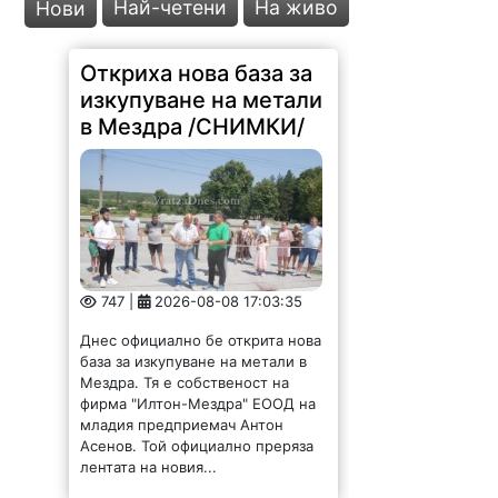
Най-четени
На живо
Нови
Откриха нова база за
изкупуване на метали
в Мездра /СНИМКИ/
747 |
2026-08-08 17:03:35
Днес официално бе открита нова
база за изкупуване на метали в
Мездра. Тя е собственост на
фирма "Илтон-Мездра" ЕООД на
младия предприемач Антон
Асенов. Той официално преряза
лентата на новия...