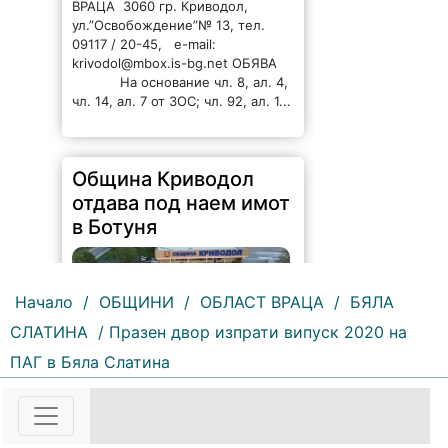
ВРАЦА 3060 гр. Криводол,
ул.”Освобождение”№ 13, тел.
09117 / 20-45, e-mail:
krivodol@mbox.is-bg.net ОБЯВА
На основание чл. 8, ал. 4,
чл. 14, ал. 7 от ЗОС; чл. 92, ал. 1...
Община Криводол
отдава под наем имот
в Ботуня
Начало
/
ОБЩИНИ
/
ОБЛАСТ ВРАЦА
/
БЯЛА
СЛАТИНА
/ Празен двор изпрати випуск 2020 на
ПАГ в Бяла Слатина
135 |
2026-08-07 11:30:54
ОБЩИНА КРИВОДОЛ ОБЛАСТ
ВРАЦА 3060 гр. Криводол, ул.