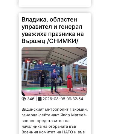
Владика, областен
управител и генерал
уважиха празника на
Вършец /СНИМКИ/
346 |
2026-08-08 09:32:54
Видинският митрополит Пахомий,
генерал-лейтенант Явор Матеев-
военен представител на
началника на отбраната във
Военния комитет на НАТО и във
Военния комитет на Европейския
съюз и областният управител
Иван Каменов бяха сред...