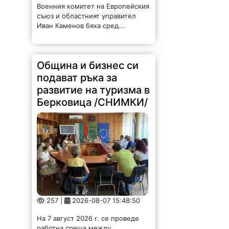
Община и бизнес си
подават ръка за
развитие на туризма в
Берковица /СНИМКИ/
257 |
2026-08-07 15:48:50
На 7 август 2026 г. се проведе
работна среща между
ръководството на Община
Берковица и представители на
местния туристически бизнес. Тя