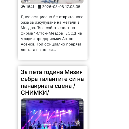
база за изкупуване на метали в
Мездра. Тя е собственост на
фирма "Илтон-Мездра" ЕООД на
младия предприемач Антон
Асенов. Той официално преряза
лентата на новия...
За пета година Мизия
събра талантите си на
панаирната сцена /
СНИМКИ/
197 |
2026-08-08 16:26:14