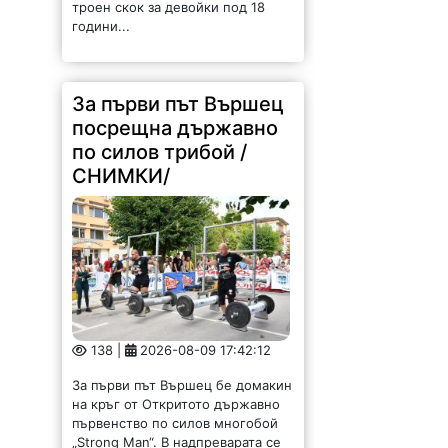
За първи път Вършец
посрещна държавно
по силов трибой /
СНИМКИ/
138 |
2026-08-09 17:42:12
За първи път Вършец бе домакин
на кръг от Откритото държавно
първенство по силов многобой
„Strong Man“. В надпреварата се
включиха седем състезатели,
които премериха сили в шест
тежки дисциплини.