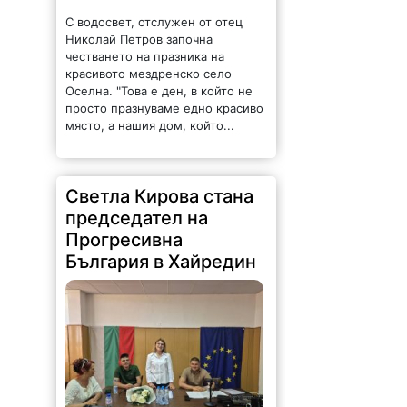
красивото мездренско село
Оселна. "Това е ден, в който не
просто празнуваме едно красиво
място, а нашия дом, който...
Светла Кирова стана
председател на
Прогресивна
България в Хайредин
372 |
2026-08-09 11:40:36