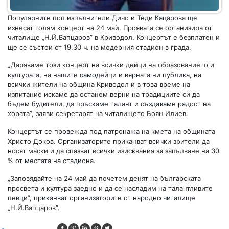
Популярните поп изпълнители Дичо и Теди Кацарова ще
изнесат голям концерт на 24 май. Проявата се организира от
читалище „Н.Й.Вапцаров” в Криводол. Концертът е безплатен и
ще се състои от 19.30 ч. на модерния стадион в града.
„Даряваме този концерт на всички дейци на образованието и
културата, на нашите самодейци и вярната ни публика, на
всички жители на община Криводол и в това време на
изпитание искаме да останем верни на традициите си да
бъдем будители, да пръскаме талант и създаваме радост на
хората”, заяви секретарят на читалището Боян Илиев.
Концертът се провежда под патронажа на кмета на общината
Христо Доков. Организаторите приканват всички зрители да
носят маски и да спазват всички изисквания за запълване на 30
% от местата на стадиона.
„Заповядайте на 24 май да почетем денят на българската
просвета и култура заедно и да се насладим на талантливите
певци”, приканват организаторите от народно читалище
„Н.Й.Вапцаров”.