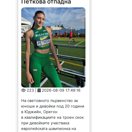
223 |
2026-08-09 17:49:16
На световното първенство за
юноши и девойки под 20 години
в Юджийн, Орегон
в квалификациите на троен скок
при девойките участваха
европейската шампионка на
троен скок за девойки под 18
години...