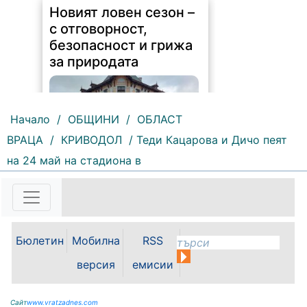
безопасност и грижа
за природата
243 |
2026-08-07 14:37:47
Начало
/
ОБЩИНИ
/
ОБЛАСТ
Обръщение и поздрав на
ВРАЦА
/
КРИВОДОЛ
/ Теди Кацарова и Дичо пеят
директора на Северозападно
държавно предприятие – ДП
на 24 май на стадиона в
Враца инж. Димитър Ганчев по
случай откриването на ловния
сезон за прелетен дивеч:
Уважаеми ловци, уважаеми
служители на ловните и
горските...
Бюлетин
Мобилна
RSS
версия
емисии
Сайт
www.vratzadnes.com