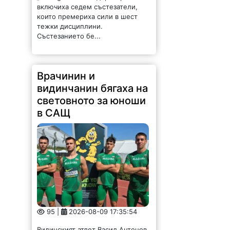
Състезанието бе...
Врачинин и
видинчанин бягаха на
световното за юноши
в САЩ
95 |
2026-08-09 17:35:54
Видинският атлет Васил Антонов
и врачанинът Деян Цветанов
бягаха на световното първенство
за юноши и девойки под 20