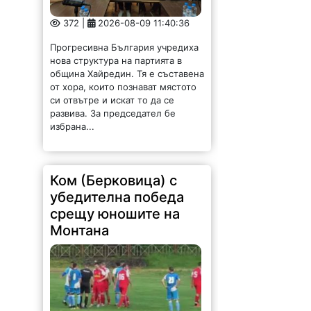
Прогресивна България учредиха
нова структура на партията в
община Хайредин. Тя е съставена
от хора, които познават мястото
си отвътре и искат то да се
развива. За председател бе
избрана...
Ком (Берковица) с
убедителна победа
срещу юношите на
Монтана
164 |
2026-08-09 11:26:50