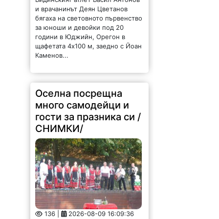
години в Юджийн, Орегон в
щафетата 4х100 м, заедно с Йоан
Каменов...
Оселна посрещна
много самодейци и
гости за празника си /
СНИМКИ/
136 |
2026-08-09 16:09:36
С водосвет, отслужен от отец
Николай Петров започна
честването на празника на