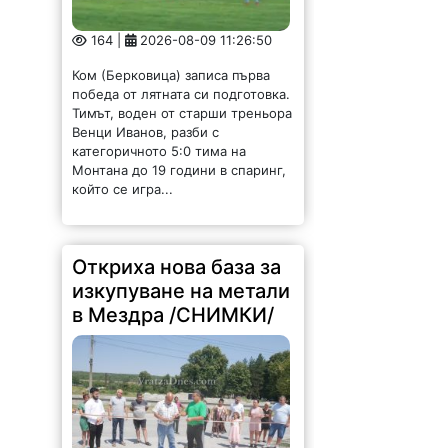
Ком (Берковица) записа първа
победа от лятната си подготовка.
Тимът, воден от старши треньора
Венци Иванов, разби с
категоричното 5:0 тима на
Монтана до 19 години в спаринг,
който се игра...
Откриха нова база за
изкупуване на метали
в Мездра /СНИМКИ/
1641 |
2026-08-08 17:03:35
Днес официално бе открита нова