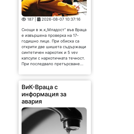
187 |
2026-08-07 10:37:16
Снощи в ж.к„Младост“ във Враца
е извършена проверка на 17-
годишно лице. При обиска са
открити две шишета съдържащи
синтетичен наркотик и 5 vev
капсули с наркотичната течност.
При последвало претърсване...
ВиК-Враца с
информация за
авария