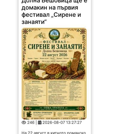
Долна Бешовица ще е
домакин на първия
фестивал „Сирене и
занаяти“
246 |
2026-08-07 13:27:27
На 22 август в китното романско