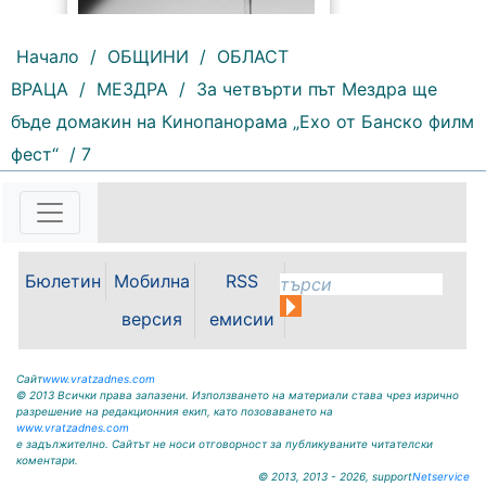
Начало
/
ОБЩИНИ
/
ОБЛАСТ
ВРАЦА
/
МЕЗДРА
/
За четвърти път Мездра ще
207 |
2026-08-07 10:31:48
бъде домакин на Кинопанорама „Ехо от Банско филм
"Водоснабдяване и канализация“
фест“
/ 7
ООД – Враца уведомява своите
потребители, че поради
възникнала аварийна ситуация е
спряно водоподаването в
ул."Никола Вапцаров" днес
07.08.2026г. до отстраняване на
Бюлетин
Мобилна
RSS
аварията. Тел.: 092 66 11 19 Тел.:
0889 316...
версия
емисии
Сайт
www.vratzadnes.com
© 2013 Всички права запазени. Използването на материали става чрез изрично
разрешение на редакционния екип, като позоваването на
www.vratzadnes.com
е задължително. Сайтът не носи отговорност за публикуваните читателски
коментари.
© 2013, 2013 - 2026, support
Netservice