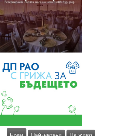
Най-четени
На живо
Нови