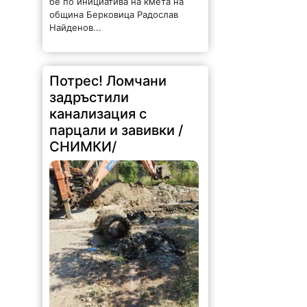
бе по инициатива на кмета на
община Берковица Радослав
Найденов...
Потрес! Ломчани
задръстили
канализация с
парцали и завивки /
СНИМКИ/