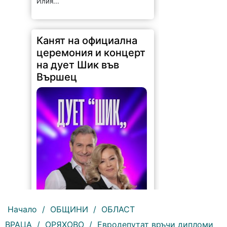
Илия...
Канят на официална
церемония и концерт
на дует Шик във
Вършец
Начало
/
ОБЩИНИ
/
ОБЛАСТ
ВРАЦА
/
ОРЯХОВО
/
Евродепутат връчи дипломи