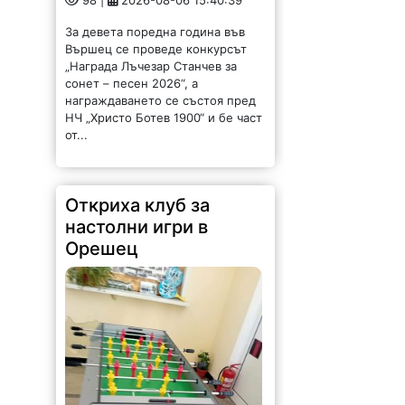
98 |
2026-08-06 15:40:39
За девета поредна година във
Вършец се проведе конкурсът
„Награда Лъчезар Станчев за
сонет – песен 2026“, а
награждаването се състоя пред
НЧ „Христо Ботев 1900“ и бе част
от...
Откриха клуб за
настолни игри в
Орешец