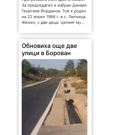
За председател е избран Данаил
Георгиев Йорданов. Той е роден
на 22 април 1966 г. в с. Липница.
Женен, с две деца. Целият му...
Обновиха още две
улици в Борован