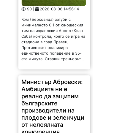
90 |
2026-08-06 14:56:14
Ком (Берковица) загуби с
минималното 0:1 от юношеския
тим на израелския Апоел (Кфар
Саба) контрола, която се игра на
стадиона в град Правец.
Противникът реализира
единственото попадение в 35-
ата минута. Старши треньорът...
Министър Абровски:
Амбицията ни е
реално да защитим
българските
производители на
плодове и зеленчуци
от нелоялната
конкуренция