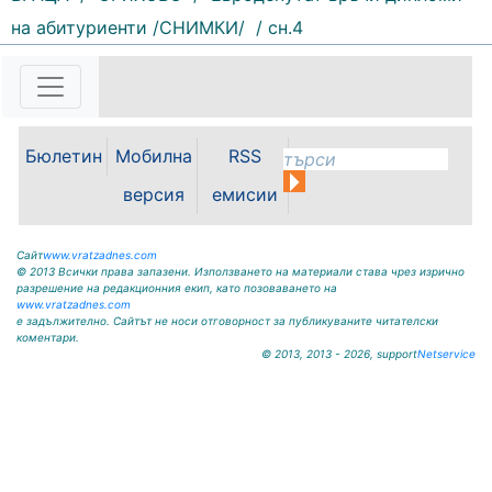
на абитуриенти /СНИМКИ/
/ сн.4
127 |
2026-08-06 09:51:21
Този петък ще има тържествена
церемония по повод Празника на
курорта, минералната вода и
Балкана. Програмата ще започне
Бюлетин
Мобилна
RSS
с официална церемония и
водосвет, а водещ на вечерта ще
версия
емисии
бъде Петя Генова. След...
Сайт
www.vratzadnes.com
© 2013 Всички права запазени. Използването на материали става чрез изрично
разрешение на редакционния екип, като позоваването на
www.vratzadnes.com
е задължително. Сайтът не носи отговорност за публикуваните читателски
коментари.
© 2013, 2013 - 2026, support
Netservice