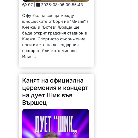
97 |
2026-08-06 09:55:43
С футболна среща между
юношеските отбори на "Мизия" /
Кнежа/ и "Ботев" /Враца/ ще
бъде открит градския стадион в
Кнежа. Спортното съоръжение
носи името на легендарния
вратар от близкото минало
Илия...
Канят на официална
церемония и концерт
на дует Шик във
Вършец