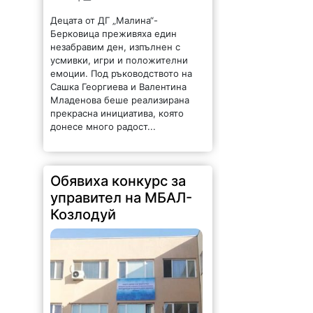
Децата от ДГ „Малина“-
Берковица преживяха един
незабравим ден, изпълнен с
усмивки, игри и положителни
емоции. Под ръководството на
Сашка Георгиева и Валентина
Младенова беше реализирана
прекрасна инициатива, която
донесе много радост...
Обявиха конкурс за
управител на МБАЛ-
Козлодуй