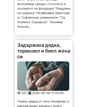
вълнуваща среща с етнолога и
основател на фондация "Раздумка
на седянка" Незабравка Христова
от Софийския университет "Св.
Климент Охридски", Тихомир
Асенов...
Задържаха дядка,
тормозел и биел жена
си
94 |
2026-08-06 11:04:56
Гневен дядка от село Комарево е
малтретирал жената с която