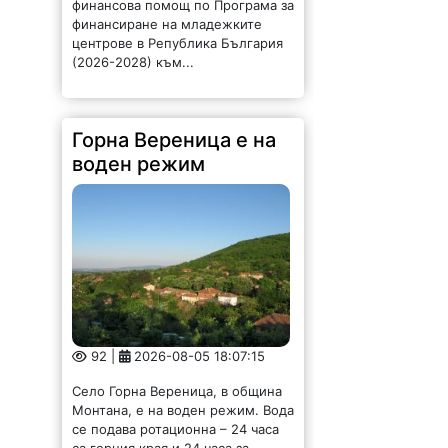
финансова помощ по Програма за
финансиране на младежките
центрове в Република България
(2026-2028) към...
Горна Вереница е на
воден режим
92 |
2026-08-05 18:07:15
Село Горна Вереница, в община
Монтана, е на воден режим. Вода
се подава ротационна – 24 часа
са горния края и 24 часа за