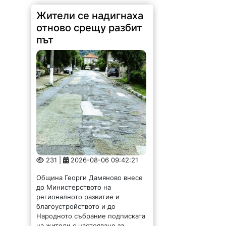
Жители се надигнаха
отново срещу разбит
път
231 |
2026-08-06 09:42:21
Община Георги Дамяново внесе
до Министерството на
регионалното развитие и
благоустройството и до
Народното събрание подписката
на жители с настояване за