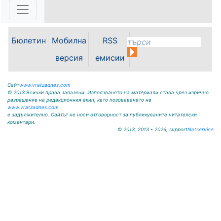
местната икономика и бъдещето
на Видин като индустриален
център бяха във фокуса на
работната среща между кмета на
Бюлетин
Мобилна
RSS
Община Видин д-р Цветан
Ценков,...
версия
емисии
Сайт
www.vratzadnes.com
© 2013 Всички права запазени. Използването на материали става чрез изрично
разрешение на редакционния екип, като позоваването на
www.vratzadnes.com
е задължително. Сайтът не носи отговорност за публикуваните читателски
коментари.
© 2013, 2013 - 2026, support
Netservice