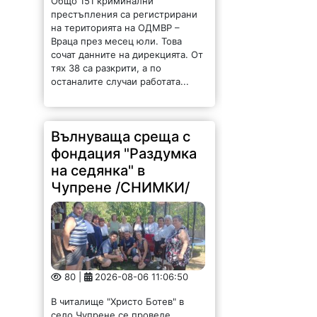
Общо 151 криминални
престъпления са регистрирани
на територията на ОДМВР –
Враца през месец юли. Това
сочат данните на дирекцията. От
тях 38 са разкрити, а по
останалите случаи работата...
Вълнуваща среща с
фондация "Раздумка
на седянка" в
Чупрене /СНИМКИ/
80 |
2026-08-06 11:06:50
В читалище "Христо Ботев" в
село Чупрене се проведе