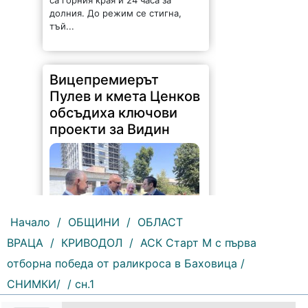
долния. До режим се стигна,
тъй...
Вицепремиерът
Пулев и кмета Ценков
обсъдиха ключови
проекти за Видин
Начало
/
ОБЩИНИ
/
ОБЛАСТ
ВРАЦА
/
КРИВОДОЛ
/
АСК Старт М с първа
178 |
2026-08-05 16:17:12
отборна победа от раликроса в Баховица /
СНИМКИ/
/ сн.1
Възможностите за привличане на
инвестиции, развитието на