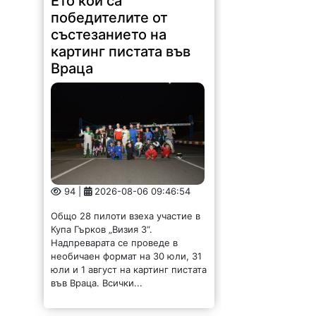
Ето кои са
победителите от
състезанието на
картинг пистата във
Враца
94 |
2026-08-06 09:46:54
Общо 28 пилоти взеха участие в
Купа Гърков „Визия 3“.
Надпреварата се проведе в
необичаен формат на 30 юли, 31
юли и 1 август на картинг пистата
във Враца. Всички...