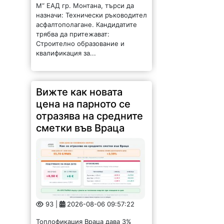
М“ ЕАД гр. Монтана, търси да
назначи: Технически ръководител
асфалтополагане. Кандидатите
трябва да притежават:
Строително образование и
квалификация за...
Вижте как новата
цена на парното се
отразява на средните
сметки във Враца
93 |
2026-08-06 09:57:22
Топлофикация Враца дава 3%