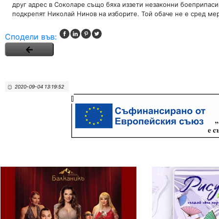
друг адрес в Соколаре също бяха иззети незаконни боеприпаси.
подкрепят Николай Нинов на изборите. Той обаче не е сред мер
Сподели във:
2020-09-04 13:19:52