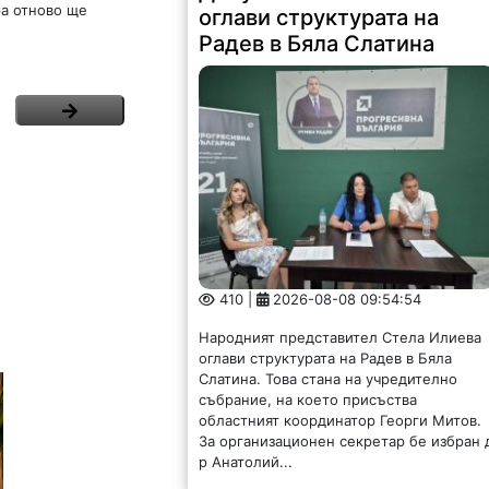
ра отново ще
оглави структурата на
Радев в Бяла Слатина
410 |
2026-08-08 09:54:54
Народният представител Стела Илиева
оглави структурата на Радев в Бяла
Слатина. Това стана на учредително
събрание, на което присъства
областният координатор Георги Митов.
За организационен секретар бе избран 
р Анатолий...