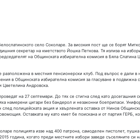
 белослатинското село Соколаре. За високия пост ще се борят Митк
дишния секретар на кметството Йошка Петкова. Тя излиза на избор
председателят на Общинската избирателна комисия в Бяла Слатина 
де разположена в местния пенсионерски клуб. Под въпрос е дали в
ния в Общинската избирателна комисия за гласуване в подвижна с
ни Цветелина Андровска.
роведат на 27 септември. До тях се стигна след като досегашния с
бяха намерени цигари без бандерол и незаконни боеприпаси. Унифо
н след полицейската акция и хвърлената оставка от Нинов Общинск
вомощия. Оставката му като кмет бе поискана и от партия ГЕРБ, ко
оларе полицията иззе над 400 патрона, самоделен пистолет, пушка
2015 година, когато преди местните избори заведе съселяните си н