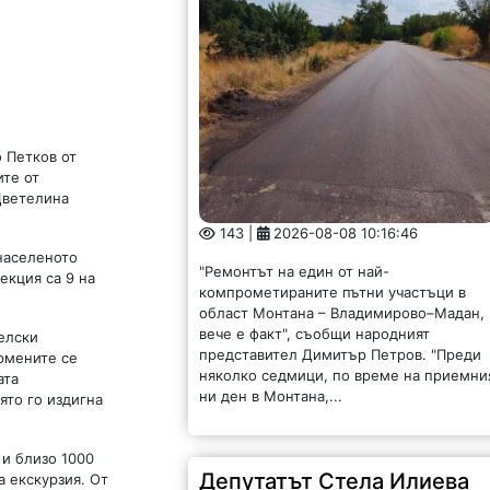
о Петков от
ите от
Цветелина
143 |
2026-08-08 10:16:46
 населеното
"Ремонтът на един от най-
екция са 9 на
компрометираните пътни участъци в
област Монтана – Владимирово–Мадан,
вече е факт", съобщи народният
елски
представител Димитър Петров. "Преди
рмените се
няколко седмици, по време на приемни
ата
ни ден в Монтана,...
ято го издигна
 и близо 1000
Депутатът Стела Илиева
а екскурзия. От