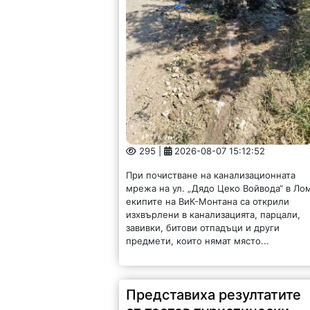
295 |
2026-08-07 15:12:52
При почистване на канализационната
мрежа на ул. „Дядо Цеко Войвода“ в Ло
екипите на ВиК-Монтана са открили
изхвърлени в канализацията, парцали,
завивки, битови отпадъци и други
предмети, които нямат място...
Представиха резултатите