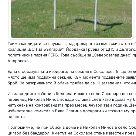
Трима кандидати се впускат в надпреварата за кметския стол в
Коалиция „БСП за България”, Йорданка Груева от ДПС и дългого
политическа партия ГЕРБ. Това съобщи за „Северозапад днес” 
Андровска.
Една е образуваната избирателна секция в Соколаре. Тя ще бъ
място ще има подвижна секция. Към момента подадените заявле
брой. За разкриването й обаче трябва да са 10 заявления, уточ
Извънредните избори в белослатинското село Соколаре ще се п
първенец Николай Нинов подаде оставка след като в дома му 
натъкнаха на контрабандата през месец януари тази година. Де
избирателна комисия в Бяла Слатина прекрати кметските му про
на поста.
Припомняме, че при обиск в дома на Николай Нинов в село Сок
цигари без бандерол. Кметът на Соколаре стана известен през 