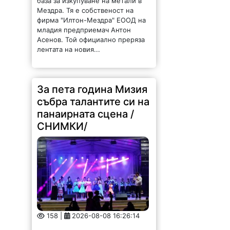
база за изкупуване на метали в
Мездра. Тя е собственост на
фирма "Илтон-Мездра" ЕООД на
младия предприемач Антон
Асенов. Той официално преряза
лентата на новия...
За пета година Мизия
събра талантите си на
панаирната сцена /
СНИМКИ/
158 |
2026-08-08 16:26:14