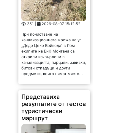
351 |
2026-08-07 15:12:52
При почистване на
канализационната мрежа на ул.
„Дядо Цеко Войвода“ в Лом
екипите на ВиК-Монтана са
открили изхвърлени в
канализацията, парцали, завивки,
битови отпадъци и други
предмети, които нямат място...
Представиха
резултатите от тестов
туристически
маршрут