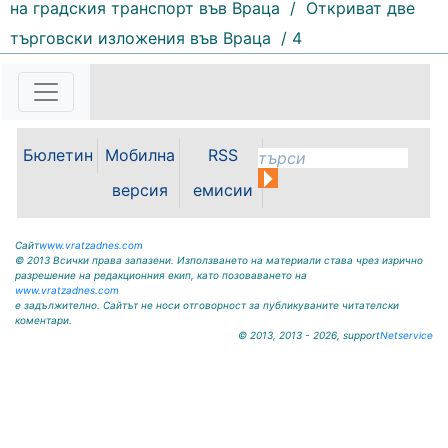
на градския транспорт във Враца
/
Откриват две
търговски изложения във Враца
/ 4
164 |
2026-08-07 11:30:54
ОБЩИНА КРИВОДОЛ ОБЛАСТ
ВРАЦА 3060 гр. Криводол, ул.
„Освобождение” № 13, тел.
09117/20-45, e-mail:
Бюлетин
Мобилна
RSS
krivodol@mbox.is-bg.net ОБЯВА
На основание чл. 8, ал. 4,
версия
емисии
чл. 14, ал. 7 от ЗОС; чл. 92, ал. 1...
Сайт
www.vratzadnes.com
© 2013 Всички права запазени. Използването на материали става чрез изрично
разрешение на редакционния екип, като позоваването на
www.vratzadnes.com
е задължително. Сайтът не носи отговорност за публикуваните читателски
коментари.
© 2013, 2013 - 2026, support
Netservice