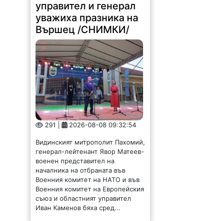
управител и генерал
уважиха празника на
Вършец /СНИМКИ/
291 |
2026-08-08 09:32:54
Видинският митрополит Пахомий,
генерал-лейтенант Явор Матеев-
военен представител на
началника на отбраната във
Военния комитет на НАТО и във
Военния комитет на Европейския
съюз и областният управител
Иван Каменов бяха сред...