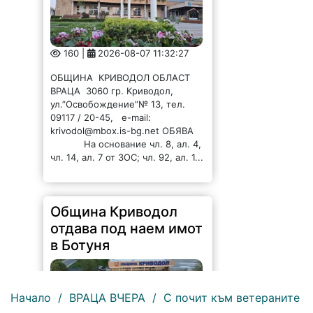
160 |
2026-08-07 11:32:27
ОБЩИНА КРИВОДОЛ ОБЛАСТ
ВРАЦА 3060 гр. Криводол,
ул.”Освобождение”№ 13, тел.
09117 / 20-45, e-mail:
krivodol@mbox.is-bg.net ОБЯВА
На основание чл. 8, ал. 4,
чл. 14, ал. 7 от ЗОС; чл. 92, ал. 1...
Община Криводол
отдава под наем имот
в Ботуня
Начало
/
ВРАЦА ВЧЕРА
/
С почит към ветераните