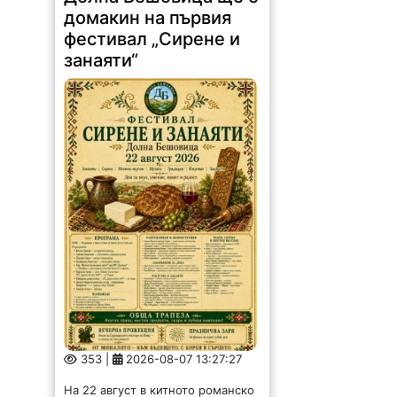
домакин на първия
фестивал „Сирене и
занаяти“
353 |
2026-08-07 13:27:27
На 22 август в китното романско