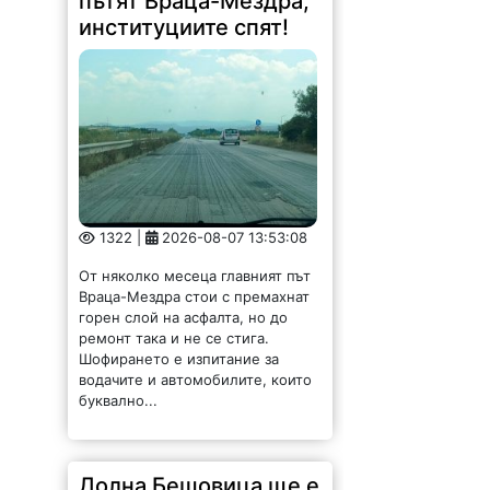
пътят Враца-Мездра,
институциите спят!
1322 |
2026-08-07 13:53:08
От няколко месеца главният път
Враца-Мездра стои с премахнат
горен слой на асфалта, но до
ремонт така и не се стига.
Шофирането е изпитание за
водачите и автомобилите, които
буквално...
Долна Бешовица ще е