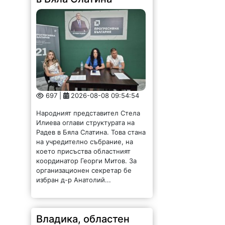
697 |
2026-08-08 09:54:54
Народният представител Стела
Илиева оглави структурата на
Радев в Бяла Слатина. Това стана
на учредително събрание, на
което присъства областният
координатор Георги Митов. За
организационен секретар бе
избран д-р Анатолий...
Владика, областен