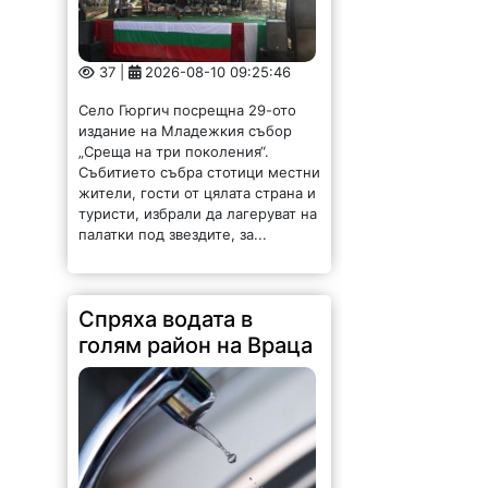
37 |
2026-08-10 09:25:46
Село Гюргич посрещна 29-ото
издание на Младежкия събор
„Среща на три поколения“.
Събитието събра стотици местни
жители, гости от цялата страна и
туристи, избрали да лагеруват на
палатки под звездите, за...
Спряха водата в
голям район на Враца