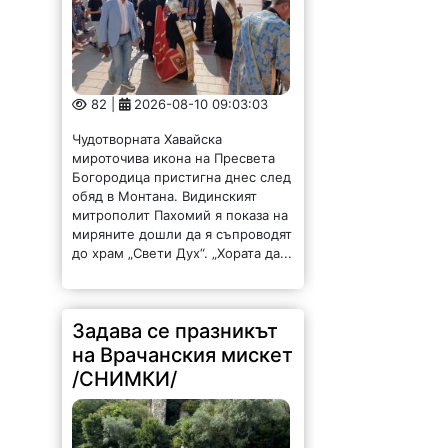
82 |
2026-08-10 09:03:03
Чудотворната Хавайска
мироточива икона на Пресвета
Богородица пристигна днес след
обяд в Монтана. Видинският
митрополит Пахомий я показа на
миряните дошли да я съпроводят
до храм „Свети Дух“. „Хората да...
Задава се празникът
на Врачанския мискет
/СНИМКИ/