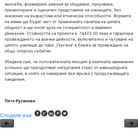
заложби, формиране умения за общуване, проучване,
презентиране и сценично представяне на учениците, без
значение на възрастови или етнически способности. Формите
на изява ще бъдат част от празничната палитра на цялата
общност и ще носят духа на толерантност и взаимно
уважение. Стойността на проекта е 14423.00 лева и гарантира
провеждането на всички дейности, включително и пътуване на
цялото училище до парк „Гергана“ в Кнежа за провеждане на
общо спортно събитие.
Убедени сме, че положителните емоции в екипните занимания
успешно ще преодоляват натрупания стрес от извънредната
ситуация, в която се намираме във връзка с продължаващата
пандемия.
Петя Русинова
Сподели във: