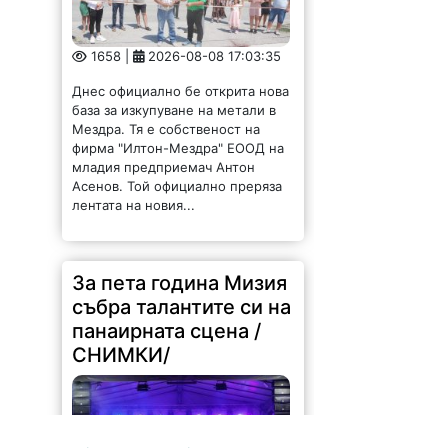
1658 |
2026-08-08 17:03:35
Днес официално бе открита нова
база за изкупуване на метали в
Мездра. Тя е собственост на
фирма "Илтон-Мездра" ЕООД на
младия предприемач Антон
Асенов. Той официално преряза
лентата на новия...
За пета година Мизия
събра талантите си на
панаирната сцена /
СНИМКИ/