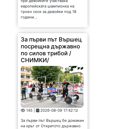
при девойките участваха
европейската шампионка на
троен скок за девойки под 18
години...
За първи път Вършец
посрещна държавно
по силов трибой /
СНИМКИ/
145 |
2026-08-09 17:42:12
За първи път Вършец бе домакин
на кръг от Откритото държавно