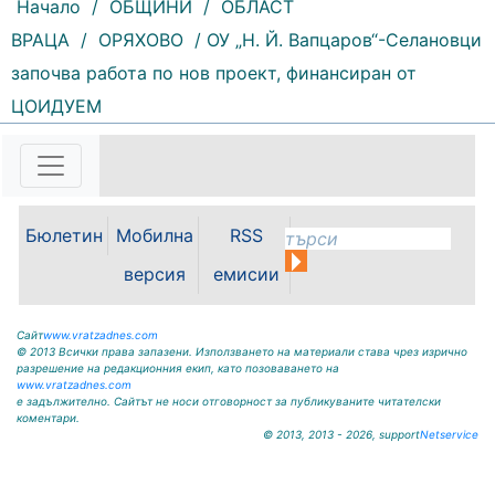
Начало
/
ОБЩИНИ
/
ОБЛАСТ
ВРАЦА
/
ОРЯХОВО
/ ОУ „Н. Й. Вапцаров“-Селановци
започва работа по нов проект, финансиран от
200 |
2026-08-08 16:26:14
ЦОИДУЕМ
За пета поредна година Мизия
даде сцена на таланта. Деца с
първи изяви пред публика, млади
изпълнители с вече спечелени
отличия, утвърдени творци и
Бюлетин
Мобилна
RSS
гостуващи формации бяха част от
юбилейното...
версия
емисии
Сайт
www.vratzadnes.com
© 2013 Всички права запазени. Използването на материали става чрез изрично
разрешение на редакционния екип, като позоваването на
www.vratzadnes.com
е задължително. Сайтът не носи отговорност за публикуваните читателски
коментари.
© 2013, 2013 - 2026, support
Netservice