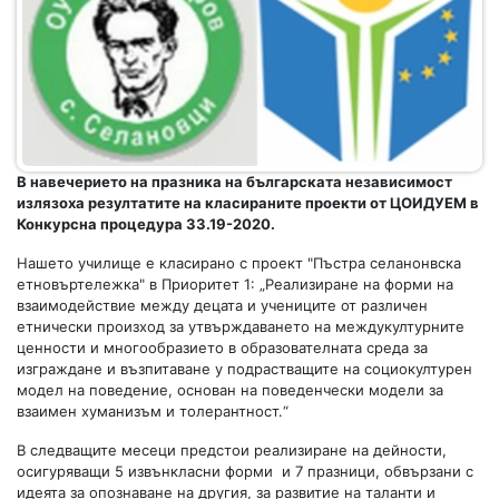
В навечерието на празника на българската независимост
излязоха резултатите на класираните проекти от ЦОИДУЕМ в
Конкурсна процедура 33.19-2020.
Нашето училище е класирано с проект "Пъстра селанонвска
етновъртележка" в Приоритет 1: „Реализиране на форми на
взаимодействие между децата и учениците от различен
етнически произход за утвърждаването на междукултурните
ценности и многообразието в образователната среда за
изграждане и възпитаване у подрастващите на социокултурен
модел на поведение, основан на поведенчески модели за
взаимен хуманизъм и толерантност.“
В следващите месеци предстои реализиране на дейности,
осигуряващи 5 извънкласни форми и 7 празници, обвързани с
идеята за опознаване на другия, за развитие на таланти и