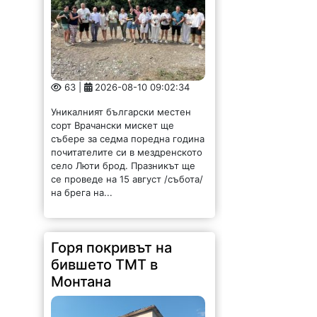
63 |
2026-08-10 09:02:34
Уникалният български местен
сорт Врачански мискет ще
събере за седма поредна година
почитателите си в мездренското
село Люти брод. Празникът ще
се проведе на 15 август /събота/
на брега на...
Горя покривът на
бившето ТМТ в
Монтана