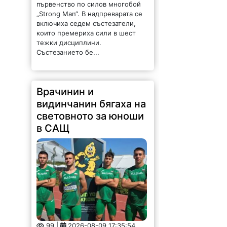
първенство по силов многобой
„Strong Man“. В надпреварата се
включиха седем състезатели,
които премериха сили в шест
тежки дисциплини.
Състезанието бе...
Врачинин и
видинчанин бягаха на
световното за юноши
в САЩ
99 |
2026-08-09 17:35:54