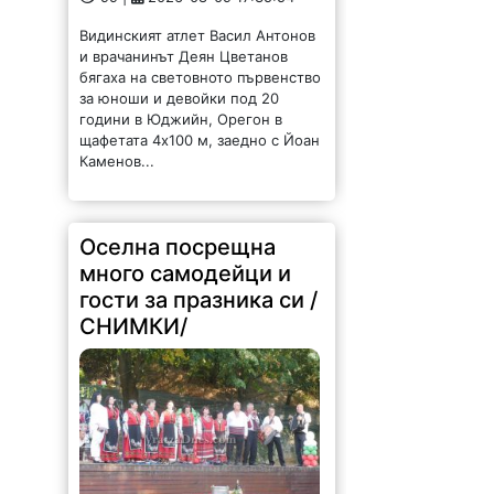
Видинският атлет Васил Антонов
и врачанинът Деян Цветанов
бягаха на световното първенство
за юноши и девойки под 20
години в Юджийн, Орегон в
щафетата 4х100 м, заедно с Йоан
Каменов...
Оселна посрещна
много самодейци и
гости за празника си /
СНИМКИ/