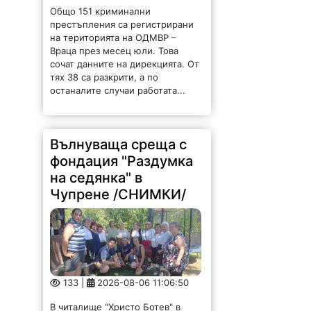
фондация "Раздумка
на седянка" в
Чупрене /СНИМКИ/
133 |
2026-08-06 11:06:50
В читалище "Христо Ботев" в
село Чупрене се проведе
вълнуваща среща с етнолога и
основател на фондация "Раздумка
на седянка" Незабравка Христова
от Софийския университет "Св.
Климент Охридски", Тихомир
Асенов...
Задържаха дядка,