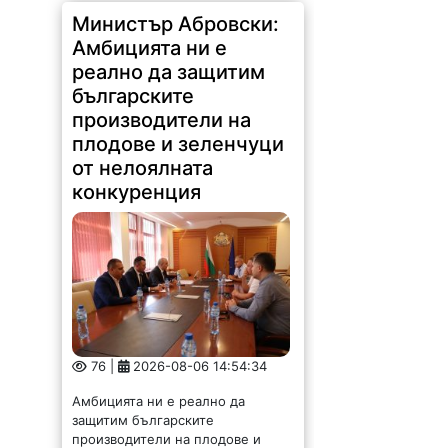
76 |
2026-08-06 14:54:34
Амбицията ни е реално да
защитим българските
производители на плодове и
зеленчуци от нелоялната
конкуренция. Това заяви
министърът на земеделието и
храните Пламен Абровски по
време на среща с
представители...
Глобиха над 3000
шофьора, превишили