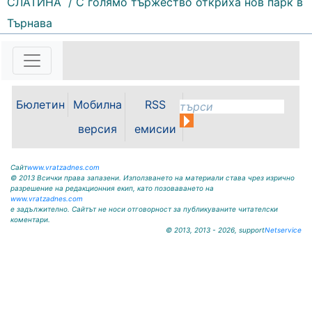
СЛАТИНА
/ С голямо тържество откриха нов парк в
Търнава
Бюлетин
Мобилна
RSS
версия
емисии
Сайт
www.vratzadnes.com
© 2013 Всички права запазени. Използването на материали става чрез изрично
разрешение на редакционния екип, като позоваването на
www.vratzadnes.com
е задължително. Сайтът не носи отговорност за публикуваните читателски
коментари.
© 2013, 2013 - 2026, support
Netservice