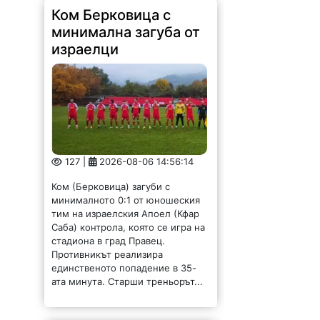
127 |
2026-08-06 14:56:14
Ком (Берковица) загуби с
минималното 0:1 от юношеския
тим на израелския Апоел (Кфар
Саба) контрола, която се игра на
стадиона в град Правец.
Противникът реализира
единственото попадение в 35-
ата минута. Старши треньорът...
Министър Абровски:
Амбицията ни е
реално да защитим
българските
производители на
плодове и зеленчуци
от нелоялната
конкуренция