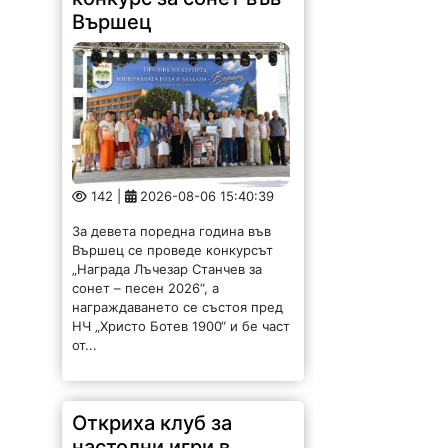
За девета поредна година във
Вършец се проведе конкурсът
„Награда Лъчезар Станчев за
сонет – песен 2026“, а
награждаването се състоя пред
НЧ „Христо Ботев 1900“ и бе част
от...
Откриха клуб за
настолни игри в
Орешец