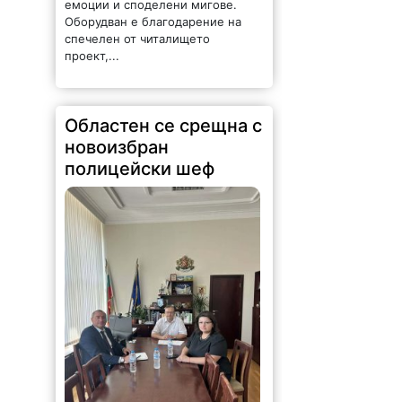
197 |
2026-08-06 15:11:55
Областният управител на
Монтана Иван Каменов и
заместник областният управител
Зорница Михайлова проведоха
работна среща с новия директор
на ОДМВР старши комисар
Мариян Божинов. По време на