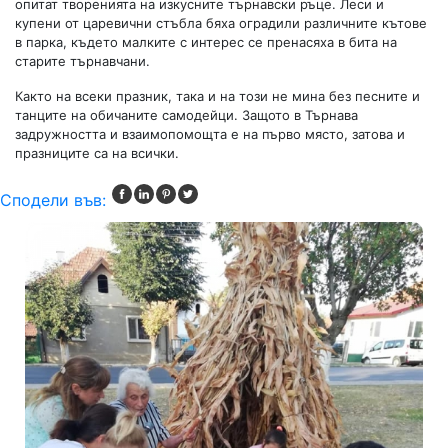
опитат творенията на изкусните търнавски ръце. Леси и
купени от царевични стъбла бяха оградили различните кътове
в парка, където малките с интерес се пренасяха в бита на
старите търнавчани.
Както на всеки празник, така и на този не мина без песните и
танците на обичаните самодейци. Защото в Търнава
задружността и взаимопомощта е на първо място, затова и
празниците са на всички.
Сподели във: