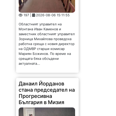
срещата бяха обсъдени
актуалната...
Данаил Йорданов
стана председател на
Прогресивна
България в Мизия
443 |
2026-08-06 15:04:03
Учредиха структура на
Прогресивна България в Мизия.
За председател е избран Данаил