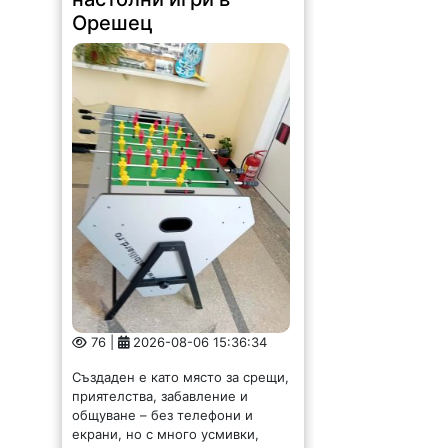
76 |
2026-08-06 15:36:34
Създаден е като място за срещи,
приятелства, забавление и
общуване – без телефони и
екрани, но с много усмивки,
емоции и споделени мигове.
Оборудван е благодарение на
спечелен от читалището
проект,...
Областен се срещна с
новоизбран
полицейски шеф