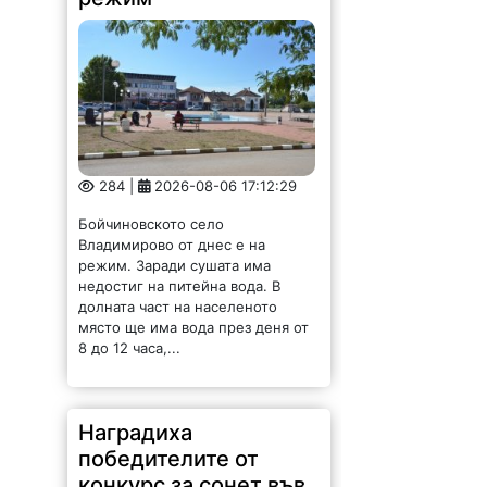
Владимирово от днес е на
режим. Заради сушата има
недостиг на питейна вода. В
долната част на населеното
място ще има вода през деня от
8 до 12 часа,...
Наградиха
победителите от
конкурс за сонет във
Вършец
142 |
2026-08-06 15:40:39