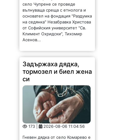
тормозел и биел жена
си
173 |
2026-08-06 11:04:56
Гневен дядка от село Комарево е
малтретирал жената с която
живее. По данни на областната
дирекция на МВР-Враца вчера в
16.5 часа в полицията в Бяла
Слатина е получен сигнал за...
Фирма търси
Технически
ръководител