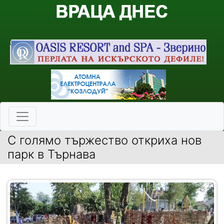
С голямо тържество откриха нов
парк в Търнава