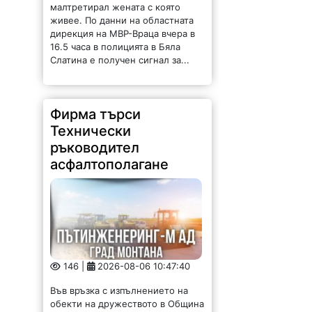
асфалтополагане
146 |
2026-08-06 10:47:40
Във връзка с изпълнението на
обекти на дружеството в Община
Враца, фирма „Пътинженеринг -
М“ ЕАД гр. Монтана, търси да
назначи: Технически ръководител
асфалтополагане. Кандидатите
трябва да притежават:
Строително образование и
квалификация за...
Вижте как новата