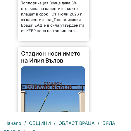
160 |
2026-08-06 09:55:43
С футболна среща между
юношеските отбори на "Мизия" /
Кнежа/ и "Ботев" /Враца/ ще
бъде открит градския стадион в
Кнежа. Спортното съоръжение
носи името на легендарния
вратар от близкото минало
Начало
/
ОБЩИНИ
/
ОБЛАСТ ВРАЦА
/
БЯЛА
Илия...