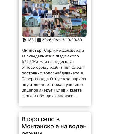
отново срещу разбит път Следят
постоянно водоснабдяването в
Северозапада Отпуснаха пари за
опустошено от пожар училище
Вицепремиерът Пулев и кмета
Ценков обсъдиха ключови...
Второ село в
Монтанско е на воден
режим
284 |
2026-08-06 17:12:29
Бойчиновското село