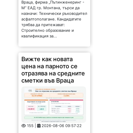
цена на парното се
отразява на средните
сметки във Враца
155 |
2026-08-06 09:57:22
Топлофикация Враца дава 3%
отстъпка на клиентите, които
плащат в срок От 1 юли 2026 г.
за клиентите на „Топлофикация
Враца“ ЕАД е в сила утвърдената
от КЕВР цена на топлинната...
Стадион носи името
на Илия Вълов