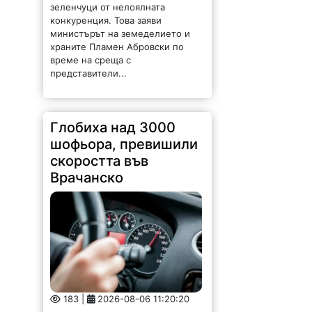
скоростта във
Врачанско
183 |
2026-08-06 11:20:20
Общо 151 криминални
престъпления са регистрирани
на територията на ОДМВР –
Враца през месец юли. Това
сочат данните на дирекцията. От
тях 38 са разкрити, а по
останалите случаи работата...
Вълнуваща среща с