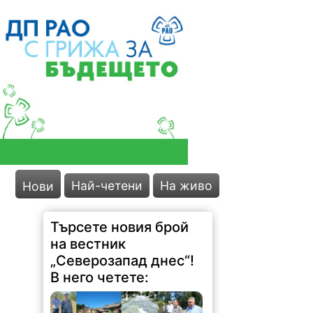
Търсете новия брой
на вестник
„Северозапад днес“!
В него четете:
Най-четени
На живо
Нови
183 |
2026-08-06 19:29:30
Министър: Спряхме далаверата
за скандалните ливади около
АЕЦ! Жители се надигнаха