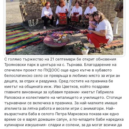
С голямо тържество на 21 септември бе открит обновения
Трояновски парк в центъра на с. Търнава. Благодарение на
спечелен проект по ПУДООС още едно кътче в хубавото
белослатинско село се превръща в любимо място за игри ан
децата, за отдих и раздумка. Сред гостите на празника бе
кметът на общината инж. Иво Цветков, който поздрави
главните виновници за хубавия празник- кметът Габриела
Раловска и колективите на читалището и училището. Стотици
търнавчани се включиха в празника. За най-малките имаше
ателиета за лятна работа и весели игри с аниматори. Най-
възрастната баба в селото Петра Марковска показа как едно
време се е варял домашен сапун, а по-младите баби наредиха
кулинарни изкушения- сладки и солени, за да могат всички да