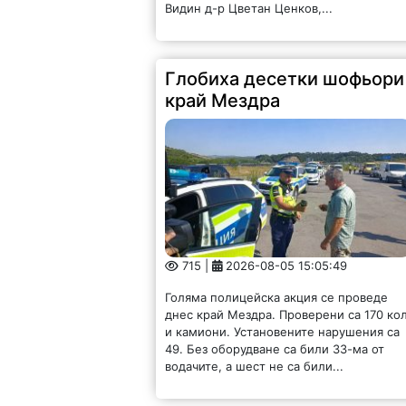
Видин д-р Цветан Ценков,...
Глобиха десетки шофьори
край Мездра
715 |
2026-08-05 15:05:49
Голяма полицейска акция се проведе
днес край Мездра. Проверени са 170 ко
и камиони. Установените нарушения са
49. Без оборудване са били 33-ма от
водачите, а шест не са били...