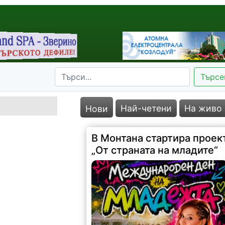
Търсе
Най-четени
На живо
Нови
В Монтана стартира проек
„От страната на младите“