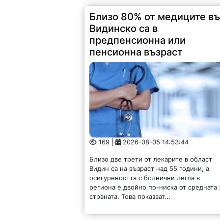
Близо 80% от медиците в
Видинско са в
предпенсионна или
пенсионна възраст
169 |
2026-08-05 14:53:44
Близо две трети от лекарите в област
Видин са на възраст над 55 години, а
осигуреността с болнични легла в
региона е двойно по-ниска от средната 
страната. Това показват...