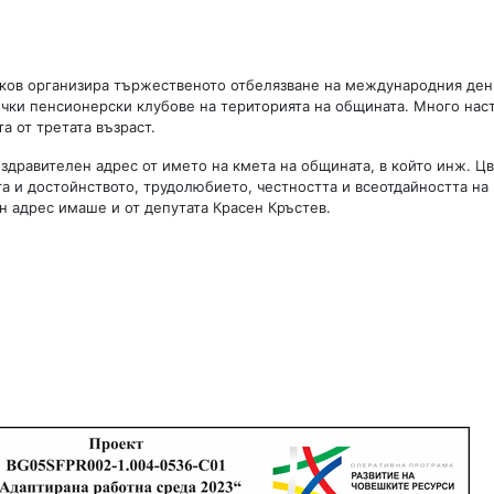
тков организира тържественото отбелязване на международния ден
ички пенсионерски клубове на територията на общината. Много нас
 от третата възраст.
здравителен адрес от името на кмета на общината, в който инж. Ц
а и достойнството, трудолюбието, честността и всеотдайността на
ен адрес имаше и от депутата Красен Кръстев.