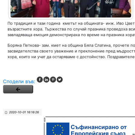
По традиция и тази година кметът на общината- инж. Иво Цве
възрастните хора. Тържества по случай празника проведоха вс
завладяваща емоция демонстрираха по време на празника хората
Боряна Петкова- зам. кмет на община Бяла Слатина, прочете по
засвидетелства своето уважение и преклонение пред мъдростт
хора, които ни учат да остаряваме с достойнство. Поздравител
Сподели във:
2020-10-01 16:16:26