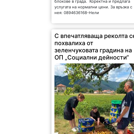
блокове в града. Коректна и предлага
услугата на нормални цени. За връзка с
нея: 0894636168-Нели
С впечатляваща реколта с
похвалиха от
зеленчуковата градина на
ОП „Социални дейности“