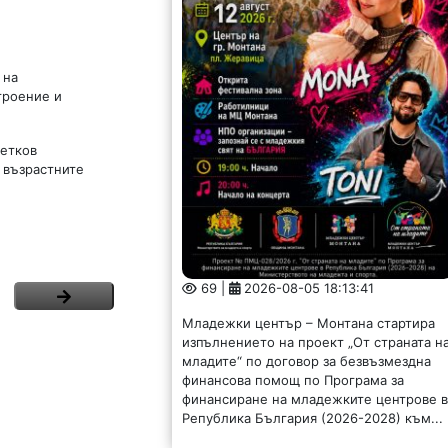
 на
троение и
ветков
 възрастните
69 |
2026-08-05 18:13:41
Младежки център – Монтана стартира
изпълнението на проект „От страната н
младите“ по договор за безвъзмездна
финансова помощ по Програма за
финансиране на младежките центрове 
Република България (2026-2028) към...