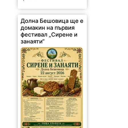
Долна Бешовица ще е
домакин на първия
фестивал „Сирене и
занаяти“