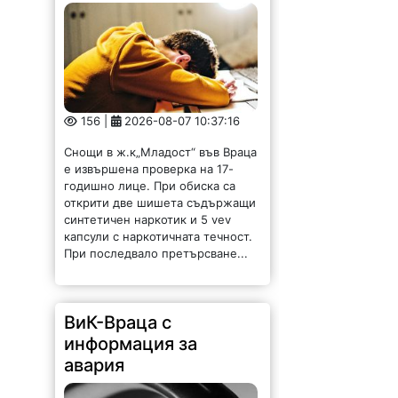
156 |
2026-08-07 10:37:16
Снощи в ж.к„Младост“ във Враца
е извършена проверка на 17-
годишно лице. При обиска са
открити две шишета съдържащи
синтетичен наркотик и 5 vev
капсули с наркотичната течност.
При последвало претърсване...
ВиК-Враца с
информация за
авария