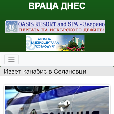
Иззет канабис в Селановци