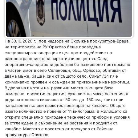
На 30.10.2020 г., под надзора на Окръжна прокуратура-Враца,
на територията на РУ-Оряхово беше проведена
специализирана операция с цел противодействие на
разпространението на наркотични вещества. След
оперативно-следствени действия бе извършено претърсване
в частен имот в село Селановци, общ, Оряхово, обитаван от
двама мъже, баща и син от същото село. Синът /34 г./ е
криминално проявен и осъждан за притежание на наркотици.
В двора на имота и на различни места в къщата бяха
намерени и иззети: съцветия; суха листна маса; растения от
рода на конопа с височина от 50 см. до 150 см., които при
направения полеви наркотест реагират на канабис. Общото
иззето количество е повече от 11 килограма. В жилището са
открити специално пригодени технически прибори и условия
за отглеждане и съхранение на растения и продукти от
канабис. Мястото е посетено от прокурор от Районна
прокуратура-Оряхово.