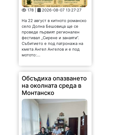
178 |
2026-08-07 13:27:27
На 22 август в китното романско
село Долна Бешовица ще се
проведе първият регионален
фестивал „Сирене и занаяти“.
Събитието е под патронажа на
кмета Ангел Ангелов и е под
мотото:...
Обсъдиха опазването
на околната среда в
Монтанско