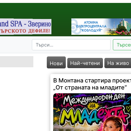
Търсе
Най-четени
На живо
Нови
В Монтана стартира проек
„От страната на младите“