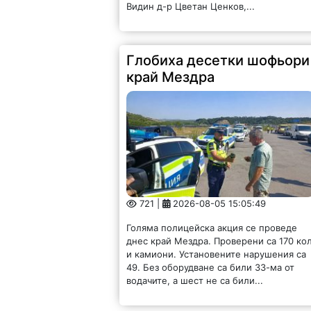
Видин д-р Цветан Ценков,...
Глобиха десетки шофьори
край Мездра
721 |
2026-08-05 15:05:49
Голяма полицейска акция се проведе
днес край Мездра. Проверени са 170 ко
и камиони. Установените нарушения са
49. Без оборудване са били 33-ма от
водачите, а шест не са били...