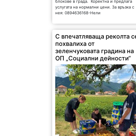
блокове в града. Коректна и предлага
услугата на нормални цени. За връзка с
нея: 0894636168-Нели
С впечатляваща реколта с
похвалиха от
зеленчуковата градина на
ОП „Социални дейности“