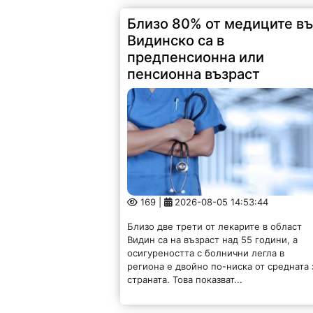
Близо 80% от медиците в
Видинско са в
предпенсионна или
пенсионна възраст
169 |
2026-08-05 14:53:44
Близо две трети от лекарите в област
Видин са на възраст над 55 години, а
осигуреността с болнични легла в
региона е двойно по-ниска от средната 
страната. Това показват...