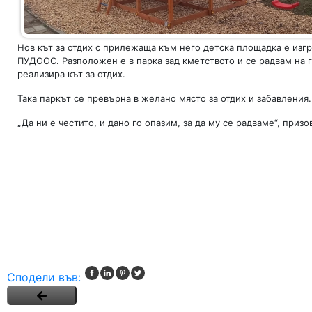
Нов кът за отдих с прилежаща към него детска площадка е изг
ПУДООС. Разположен е в парка зад кметството и се радвам на г
реализира кът за отдих.
Така паркът се превърна в желано място за отдих и забавления
„Да ни е честито, и дано го опазим, за да му се радваме“, призо
Сподели във: