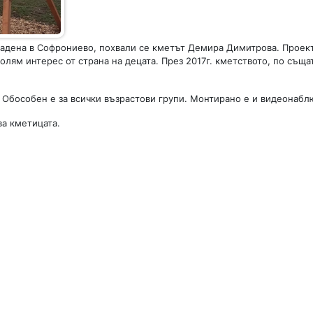
радена в Софрониево, похвали се кметът Демира Димитрова. Проек
олям интерес от страна на децата. През 2017г. кметството, по съща
. Обособен е за всички възрастови групи. Монтирано е и видеонабл
ва кметицата.