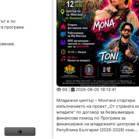
тът е по
та програма
ювение.
69 |
2026-08-05 18:13:41
Младежки център – Монтана стартира
изпълнението на проект „От страната н
младите“ по договор за безвъзмездна
финансова помощ по Програма за
финансиране на младежките центрове 
Република България (2026-2028) към...