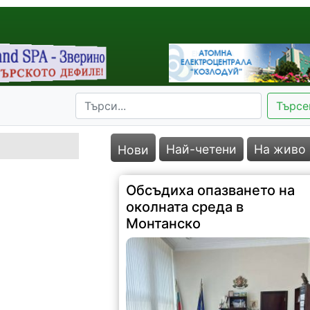
Търсе
Най-четени
На живо
Нови
Обсъдиха опазването на
околната среда в
Монтанско