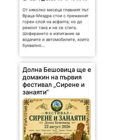
От няколко месеца главният път
Враца-Мездра стои с премахнат
горен слой на асфалта, но до
ремонт така и не се стига.
Шофирането е изпитание за
водачите и автомобилите, които
буквално...
Долна Бешовица ще е
домакин на първия
фестивал „Сирене и
занаяти“