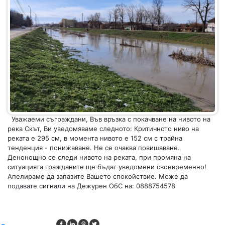
Уважаеми съграждани, Във връзка с покачване на нивото на
река Скът, Ви уведомяваме следното: Критичното ниво на
реката е 295 см, в момента нивото е 152 см с трайна
тенденция - понижаване. Не се очаква повишаване.
Денонощно се следи нивото на реката, при промяна на
ситуацията гражданите ще бъдат уведомени своевременно!
Апелираме да запазите Вашето спокойствие. Може да
подавате сигнали на Дежурен ОбС на: 0888754578