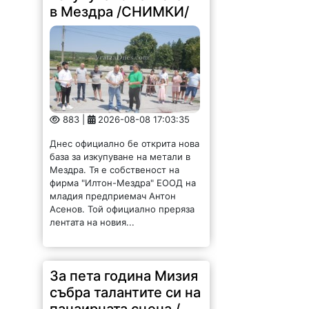
в Мездра /СНИМКИ/
883 |
2026-08-08 17:03:35
Днес официално бе открита нова
база за изкупуване на метали в
Мездра. Тя е собственост на
фирма "Илтон-Мездра" ЕООД на
младия предприемач Антон
Асенов. Той официално преряза
лентата на новия...
За пета година Мизия
събра талантите си на