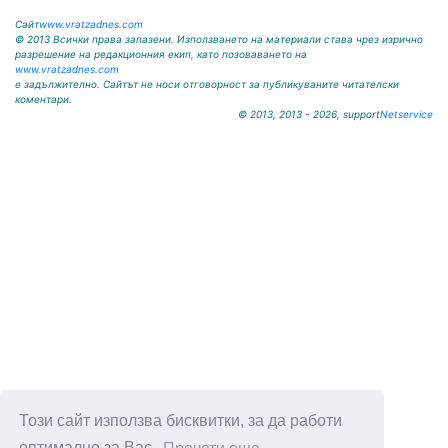
Сайт
www.vratzadnes.com
© 2013 Всички права запазени. Използването на материали става чрез изрично
разрешение на редакционния екип, като позоваването на
www.vratzadnes.com
е задължително. Сайтът не носи отговорност за публикуваните читателски
коментари.
© 2013, 2013 - 2026, support
Netservice
Този сайт използва бисквитки, за да работи