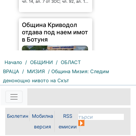
чл. 14, ал. 7 от ЗОС; чл. 92, ал. 1...
Община Криводол
отдава под наем имот
в Ботуня
Начало
/
ОБЩИНИ
/
ОБЛАСТ
ВРАЦА
/
МИЗИЯ
/ Община Мизия: Следим
денонощно нивото на Скът
136 |
2026-08-07 11:30:54
ОБЩИНА КРИВОДОЛ ОБЛАСТ
ВРАЦА 3060 гр. Криводол, ул.
„Освобождение” № 13, тел.
09117/20-45, e-mail:
Бюлетин
Мобилна
RSS
krivodol@mbox.is-bg.net ОБЯВА
На основание чл. 8, ал. 4,
версия
емисии
чл. 14, ал. 7 от ЗОС; чл. 92, ал. 1...