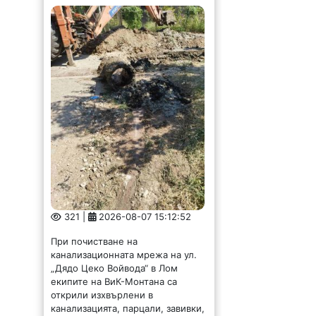
321 |
2026-08-07 15:12:52
При почистване на
канализационната мрежа на ул.
„Дядо Цеко Войвода“ в Лом
екипите на ВиК-Монтана са
открили изхвърлени в
канализацията, парцали, завивки,