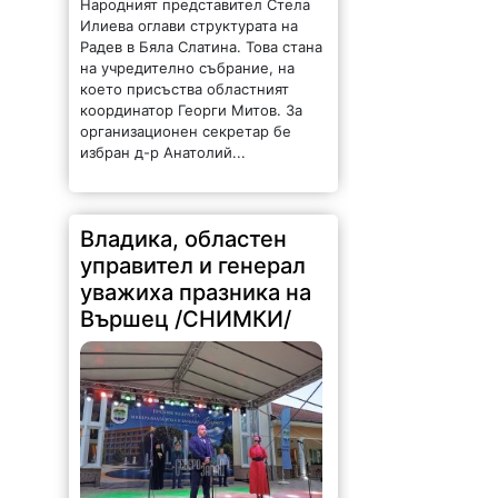
Народният представител Стела
Илиева оглави структурата на
Радев в Бяла Слатина. Това стана
на учредително събрание, на
което присъства областният
координатор Георги Митов. За
организационен секретар бе
избран д-р Анатолий...
Владика, областен
управител и генерал
уважиха празника на
Вършец /СНИМКИ/