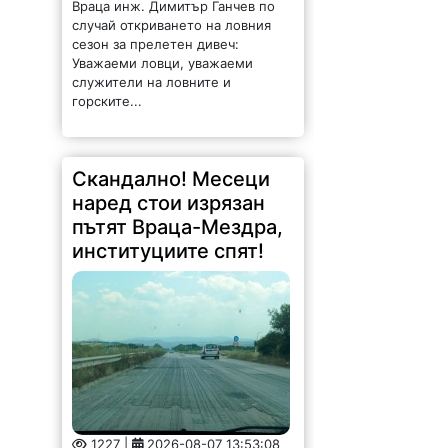
Враца инж. Димитър Ганчев по
случай откриването на ловния
сезон за прелетен дивеч:
Уважаеми ловци, уважаеми
служители на ловните и
горските...
Скандално! Месеци
наред стои изрязан
пътят Враца-Мездра,
институциите спят!
1227 |
2026-08-07 13:53:08