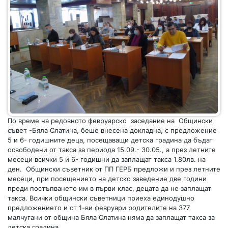
По време на редовното февруарско заседание на Общински
съвет -Бяла Слатина, беше внесена докладна, с предложение
5 и 6- годишните деца, посещаващи детска градина да бъдат
освободени от такса за периода 15.09.- 30.05., а през летните
месеци всички 5 и 6- годишни да заплащат такса 1.80лв. на
ден. Общински съветник от ПП ГЕРБ предложи и през летните
месеци, при посещението на детско заведение две години
преди постъпването им в първи клас, децата да не заплащат
такса. Всички общински съветници приеха единодушно
предложението и от 1-ви февруари родителите на 377
малчугани от община Бяла Слатина няма да заплащат такса за
детска градина.