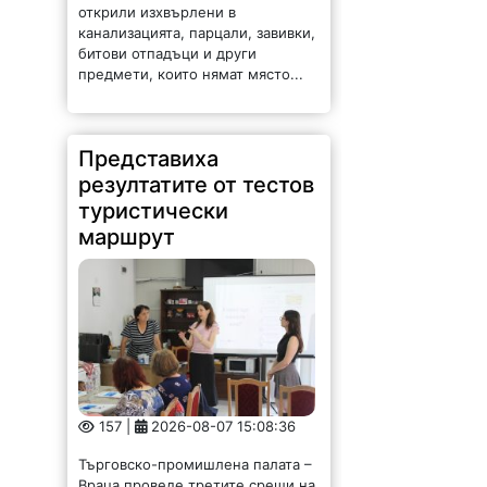
открили изхвърлени в
канализацията, парцали, завивки,
битови отпадъци и други
предмети, които нямат място...
Представиха
резултатите от тестов
туристически
маршрут
157 |
2026-08-07 15:08:36
Търговско-промишлена палата –
Враца проведе третите срещи на