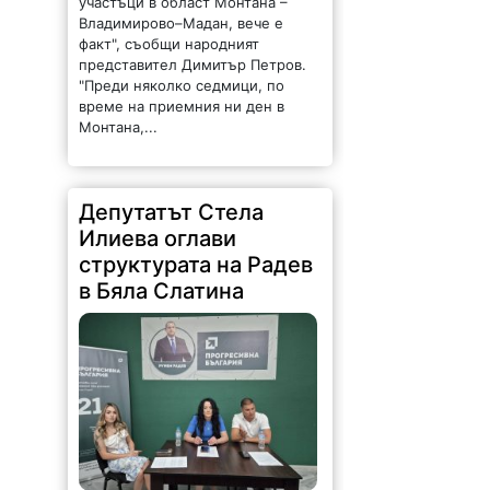
участъци в област Монтана –
Владимирово–Мадан, вече е
факт", съобщи народният
представител Димитър Петров.
"Преди няколко седмици, по
време на приемния ни ден в
Монтана,...
Депутатът Стела
Илиева оглави
структурата на Радев
в Бяла Слатина