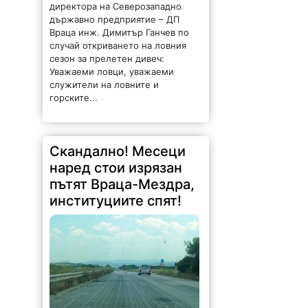
директора на Северозападно
държавно предприятие – ДП
Враца инж. Димитър Ганчев по
случай откриването на ловния
сезон за прелетен дивеч:
Уважаеми ловци, уважаеми
служители на ловните и
горските...
Скандално! Месеци
наред стои изрязан
пътят Враца-Мездра,
институциите спят!