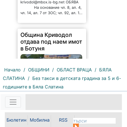
krivodol@mbox.is-bg.net ОБЯВА
На основание чл. 8, ал. 4,
чл. 14, ал. 7 от ЗОС; чл. 92, ал. 1...
Община Криводол
отдава под наем имот
в Ботуня
Начало
/
ОБЩИНИ
/
ОБЛАСТ ВРАЦА
/
БЯЛА
СЛАТИНА
/ Без такси в детската градина за 5 и 6-
годишните в Бяла Слатина
164 |
2026-08-07 11:30:54
ОБЩИНА КРИВОДОЛ ОБЛАСТ
ВРАЦА 3060 гр. Криводол, ул.
„Освобождение” № 13, тел.
09117/20-45, e-mail:
Бюлетин
Мобилна
RSS
krivodol@mbox.is-bg.net ОБЯВА