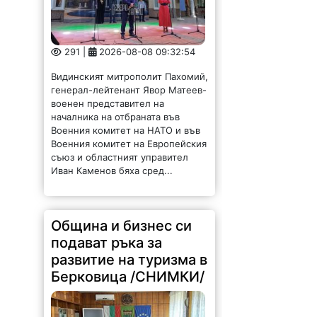
291 |
2026-08-08 09:32:54
Видинският митрополит Пахомий,
генерал-лейтенант Явор Матеев-
военен представител на
началника на отбраната във
Военния комитет на НАТО и във
Военния комитет на Европейския
съюз и областният управител
Иван Каменов бяха сред...
Община и бизнес си
подават ръка за
развитие на туризма в
Берковица /СНИМКИ/