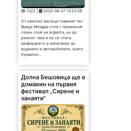
1322 |
2026-08-07 13:53:08
От няколко месеца главният път
Враца-Мездра стои с премахнат
горен слой на асфалта, но до
ремонт така и не се стига.
Шофирането е изпитание за
водачите и автомобилите, които
буквално...
Долна Бешовица ще е
домакин на първия
фестивал „Сирене и
занаяти“