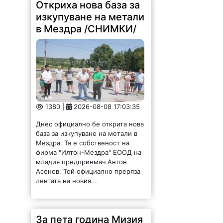
Откриха нова база за
изкупуване на метали
в Мездра /СНИМКИ/
1380 |
2026-08-08 17:03:35
Днес официално бе открита нова
база за изкупуване на метали в
Мездра. Тя е собственост на
фирма "Илтон-Мездра" ЕООД на
младия предприемач Антон
Асенов. Той официално преряза
лентата на новия...
За пета година Мизия