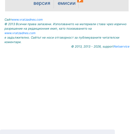
На основание чл. 8, ал. 4,
версия
емисии
чл. 14, ал. 7 от ЗОС; чл. 92, ал. 1...
Сайт
www.vratzadnes.com
© 2013 Всички права запазени. Използването на материали става чрез изрично
разрешение на редакционния екип, като позоваването на
www.vratzadnes.com
е задължително. Сайтът не носи отговорност за публикуваните читателски
коментари.
© 2013, 2013 - 2026, support
Netservice