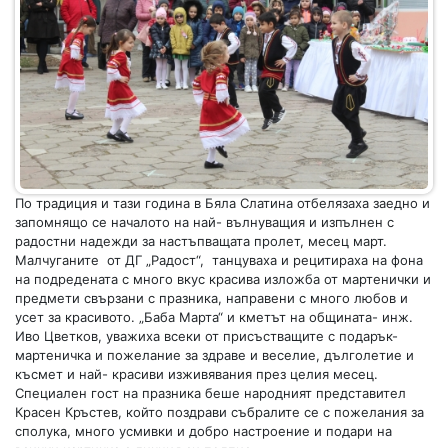
По традиция и тази година в Бяла Слатина отбелязаха заедно и
запомнящо се началото на най- вълнуващия и изпълнен с
радостни надежди за настъпващата пролет, месец март.
Малчуганите от ДГ „Радост“, танцуваха и рецитираха на фона
на подредената с много вкус красива изложба от мартенички и
предмети свързани с празника, направени с много любов и
усет за красивото. „Баба Марта“ и кметът на общината- инж.
Иво Цветков, уважиха всеки от присъстващите с подарък-
мартеничка и пожелание за здраве и веселие, дълголетие и
късмет и най- красиви изживявания през целия месец.
Специален гост на празника беше народният представител
Красен Кръстев, който поздрави събралите се с пожелания за
сполука, много усмивки и добро настроение и подари на