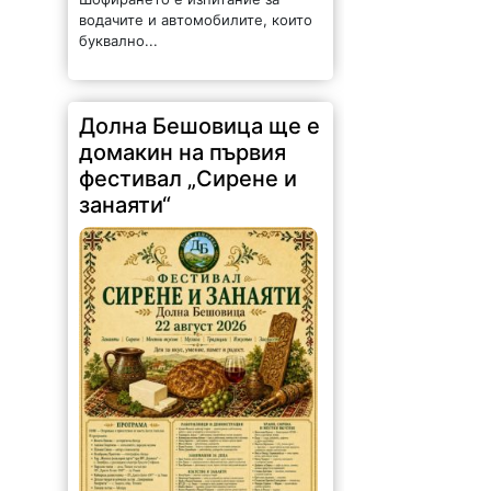
водачите и автомобилите, които
буквално...
Долна Бешовица ще е
домакин на първия
фестивал „Сирене и
занаяти“