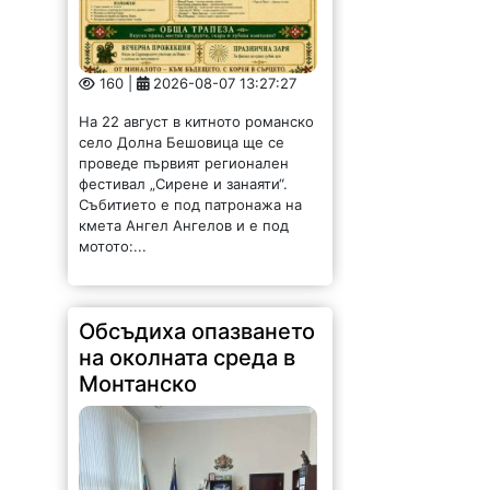
160 |
2026-08-07 13:27:27
На 22 август в китното романско
село Долна Бешовица ще се
проведе първият регионален
фестивал „Сирене и занаяти“.
Събитието е под патронажа на
кмета Ангел Ангелов и е под
мотото:...
Обсъдиха опазването
на околната среда в
Монтанско