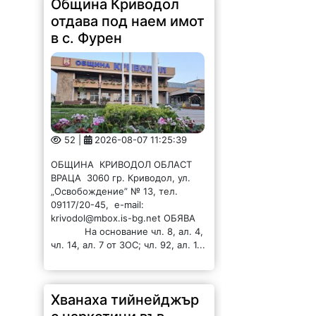
отдава под наем имот
в с. Фурен
52 |
2026-08-07 11:25:39
ОБЩИНА КРИВОДОЛ ОБЛАСТ
ВРАЦА 3060 гр. Криводол, ул.
„Освобождение” № 13, тел.
09117/20-45, e-mail:
krivodol@mbox.is-bg.net ОБЯВА
На основание чл. 8, ал. 4,
чл. 14, ал. 7 от ЗОС; чл. 92, ал. 1...
Хванаха тийнейджър
с наркотици във