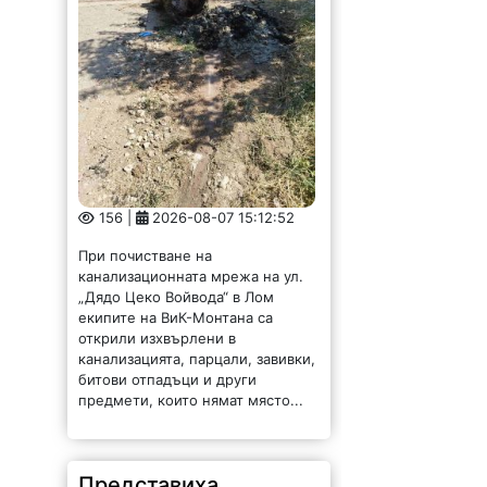
156 |
2026-08-07 15:12:52
При почистване на
канализационната мрежа на ул.
„Дядо Цеко Войвода“ в Лом
екипите на ВиК-Монтана са
открили изхвърлени в
канализацията, парцали, завивки,
битови отпадъци и други
предмети, които нямат място...
Представиха