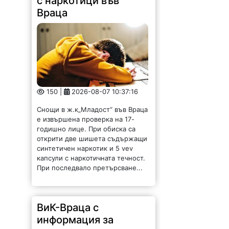
Враца
150 |
2026-08-07 10:37:16
Снощи в ж.к„Младост“ във Враца
е извършена проверка на 17-
годишно лице. При обиска са
открити две шишета съдържащи
синтетичен наркотик и 5 vev
капсули с наркотичната течност.
При последвало претърсване...
ВиК-Враца с
информация за
авария