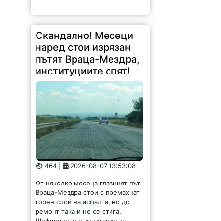
Скандално! Месеци
наред стои изрязан
пътят Враца-Мездра,
институциите спят!
464 |
2026-08-07 13:53:08
От няколко месеца главният път
Враца-Мездра стои с премахнат
горен слой на асфалта, но до
ремонт така и не се стига.
Шофирането е изпитание за