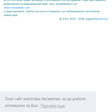
© 2013 Всички права запазени. Използването на материали става чрез изрично
разрешение на редакционния екип, като позоваването на
www.vratzadnes.com
е задължително. Сайтът не носи отговорност за публикуваните читателски
коментари.
© 2013, 2013 - 2026, support
Netservice
Този сайт използва бисквитки, за да работи
оптимално за Вас.
Прочети още