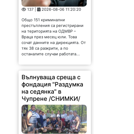
137 |
2026-08-06 11:20:20
Общо 151 криминални
престъпления са регистрирани
на територията на ОДМВР –
Враца през месец юли. Това
сочат данните на дирекцията. От
тях 38 са разкрити, а по
останалите случаи работата...
Вълнуваща среща с
фондация "Раздумка
на седянка" в
Чупрене /СНИМКИ/