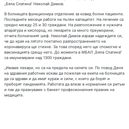
„Бяла Слатина“ Николай Димов.
В болницата функционира отделение за ковид болни пациенти.
Последните месеци работи на пълен капацитет. На лечение са
средно между 25 и 30 граждани. На разположение е нужната
апаратура и кислород, но лекарите са много преуморени,
отчита болничният шеф. Николай Димов изрази надеждите си,
че до края на лятото поетапно разпространението на
коронавируса ще стихне. За това според него ще спомогне и
ваксинацията срещу него. До момента в МБАЛ „Бяла Слатина“
са имунизирани над 1300 граждани.
„Имаме лекари, но са на предела на силите си. По повод Деня
на здравния работник искам да пожелая на екипа на болницата
да са здрави и да имат кураж и сили, с които да борят и
преборят пандемията. Работата да влезе в нормалния си ритъм
и пак да празнуваме с банкет професионалния празник на
медиците.