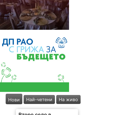
Най-четени
На живо
Нови
Второ село в