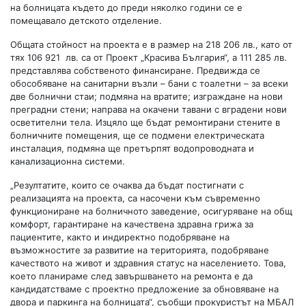
на болницата където до преди няколко години се е
помещавало детското отделение.
Общата стойност на проекта е в размер на 218 206 лв., като от
тях 106 921 лв. са от Проект „Красива България“, а 111 285 лв.
представлява собственото финансиране. Предвижда се
обособяване на санитарни възли – бани с тоалетни – за всеки
две болнични стаи; подмяна на вратите; изграждане на нови
преградни стени; направа на окачени тавани с вградени нови
осветителни тела. Изцяло ще бъдат ремонтирани стените в
болничните помещения, ще се подмени електрическата
инсталация, подмяна ще претърпят водопроводната и
канализационна системи.
„Резултатите, които се очаква да бъдат постигнати с
реализацията на проекта, са насочени към съвременно
функциониране на болничното заведение, осигуряване на общ
комфорт, гарантиране на качествена здравна грижа за
пациентите, както и индиректно подобряване на
възможностите за развитие на територията, подобряване
качеството на живот и здравния статус на населението. Това,
което планираме след завършването на ремонта е да
кандидатстваме с проектно предложение за обновяване на
двора и паркинга на болницата“, съобщи прокуристът на МБАЛ