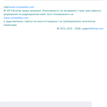
Сайт
www.vratzadnes.com
© 2013 Всички права запазени. Използването на материали става чрез изрично
разрешение на редакционния екип, като позоваването на
www.vratzadnes.com
е задължително. Сайтът не носи отговорност за публикуваните читателски
коментари.
© 2013, 2013 - 2026, support
Netservice