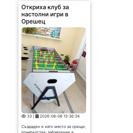
Откриха клуб за
настолни игри в
Орешец
33 |
2026-08-06 15:36:34
Създаден е като място за срещи,
приятелства, забавление и