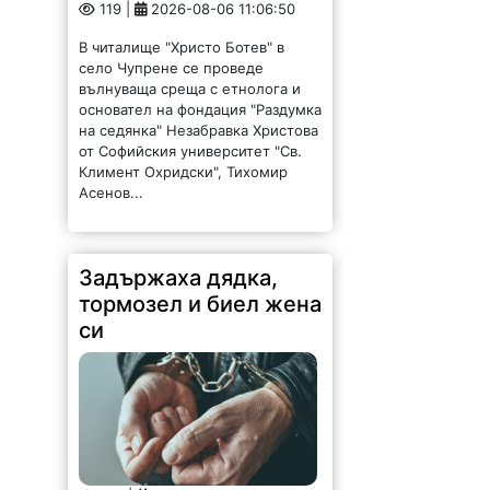
119 |
2026-08-06 11:06:50
В читалище "Христо Ботев" в
село Чупрене се проведе
вълнуваща среща с етнолога и
основател на фондация "Раздумка
на седянка" Незабравка Христова
от Софийския университет "Св.
Климент Охридски", Тихомир
Асенов...
Задържаха дядка,
тормозел и биел жена
си
135 |
2026-08-06 11:04:56