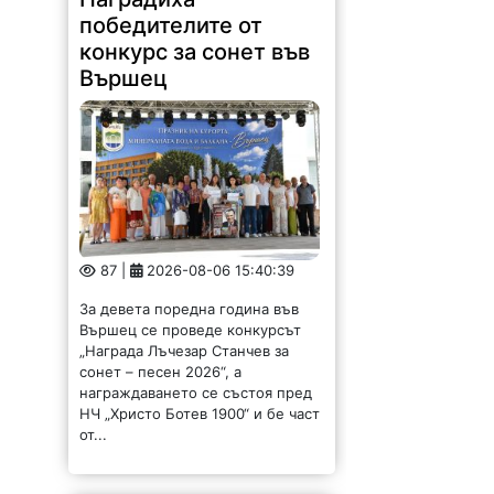
победителите от
конкурс за сонет във
Вършец
87 |
2026-08-06 15:40:39
За девета поредна година във
Вършец се проведе конкурсът
„Награда Лъчезар Станчев за
сонет – песен 2026“, а
награждаването се състоя пред
НЧ „Христо Ботев 1900“ и бе част
от...