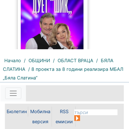
Начало
/
ОБЩИНИ
/
ОБЛАСТ ВРАЦА
/
БЯЛА
СЛАТИНА
/ 8 проекта за 8 години реализира МБАЛ
„Бяла Слатина“
123 |
2026-08-06 09:51:21
Този петък ще има тържествена
церемония по повод Празника на
курорта, минералната вода и
Балкана. Програмата ще започне
Бюлетин
Мобилна
RSS
с официална церемония и
водосвет, а водещ на вечерта ще
версия
емисии
бъде Петя Генова. След...