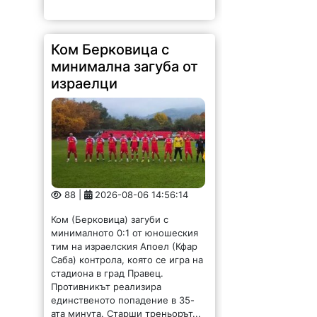
Ком Берковица с
минимална загуба от
израелци
88 |
2026-08-06 14:56:14
Ком (Берковица) загуби с
минималното 0:1 от юношеския
тим на израелския Апоел (Кфар
Саба) контрола, която се игра на
стадиона в град Правец.
Противникът реализира
единственото попадение в 35-
ата минута. Старши треньорът...